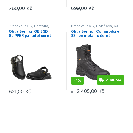
760,00
Kč
699,00
Kč
Tento produkt má více variant. Možnosti lze vybrat na stránce p
Tento produkt má více variant. 
Pracovní obuv
,
Pantofle
,
Pracovní obuv
,
Holeňová
,
S3
O1/O1P/O2
Obuv Bennon OB ESD
Obuv Bennon Commodore
SLIPPER pantofel černá
S3 non metallic černá
ZDARMA
-
1%
2 405,00
Kč
831,00
Kč
od
Tento produkt má více variant. Možnosti lze vybrat na stránce p
Tento produkt má více variant. 