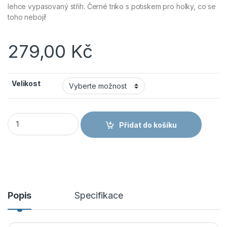
lehce vypasovaný střih. Černé triko s potiskem pro holky, co se
toho nebojí!
279,00
Kč
Velikost
BENNON PREDATOR LADY T-SHIRT BLACK/GREEN - Dámské bav
Přidat do košíku
Popis
Specifikace