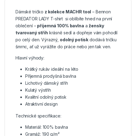
Dámské tričko
z kolekce MACHR tool
– Bennon
PREDATOR LADY T-shirt si oblíbíte hned na první
oblečení –
příjemná 100% bavlna
a
žensky
tvarovaný střih
krásně sedí a dopřeje vám pohodlí
po celý den. Výrazný,
odolný potisk
dodává tričku
šmrnc, ať už vyrážíte do práce nebo jen tak ven.
Hlavní výhody:
Krátký rukáv ideální na léto
Příjemná prodyšná bavlna
Lichotivý dámský střih
Kulatý výstřih
Kvalitní odolný potisk
Atraktivní design
Technické specifikace:
Materiál: 100% bavlna
Gramáž: 190 g/m²