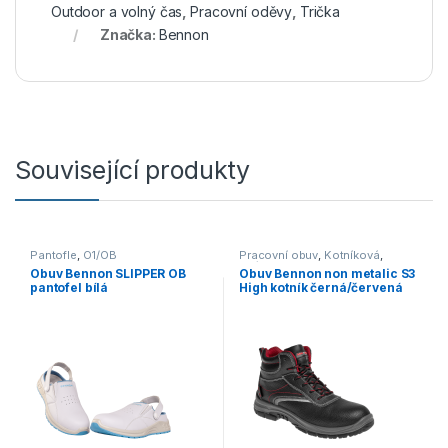
Outdoor a volný čas
,
Pracovní oděvy
,
Trička
Značka:
Bennon
Související produkty
Pantofle
,
O1/OB
Pracovní obuv
,
Kotníková
,
S3/S1P
Obuv Bennon SLIPPER OB
Obuv Bennon non metalic S3
pantofel bílá
High kotník černá/červená