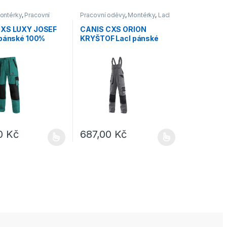
ontérky
,
Pracovní
Pracovní oděvy
,
Montérky
,
Lacl
CXS LUXY JOSEF
CANIS CXS ORION
 pánské 100%
KRYŠTOF Lacl pánské
zelená/černá
šedá/černá
00
Kč
687,00
Kč
e vybrat na stránce produktu
dukt má více variant. Možnosti lze vybrat na stránce produktu
Tento produkt má více variant. Možnosti lze