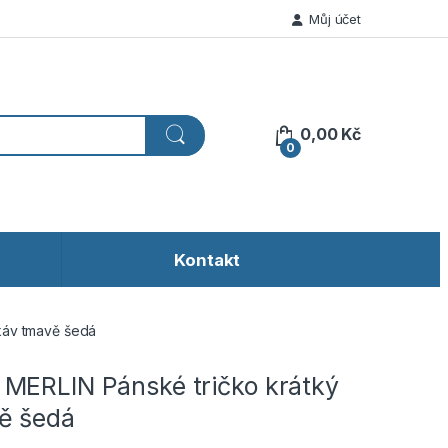
Můj účet
0,00
Kč
0
Kontakt
káv tmavě šedá
MERLIN Pánské tričko krátký
ě šedá