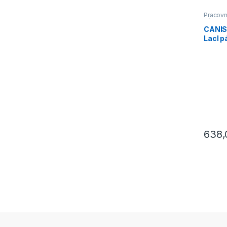
Pracovn
Výprod
CANIS
Lacl p
černá
638
Tento p