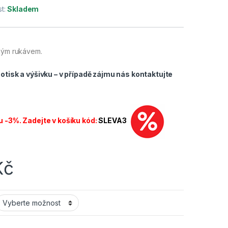
t:
Skladem
tkým rukávem.
tisk a výšivku – v případě zájmu nás
kontaktujte
u -3%. Zadejte v košíku kód:
SLEVA3
Kč