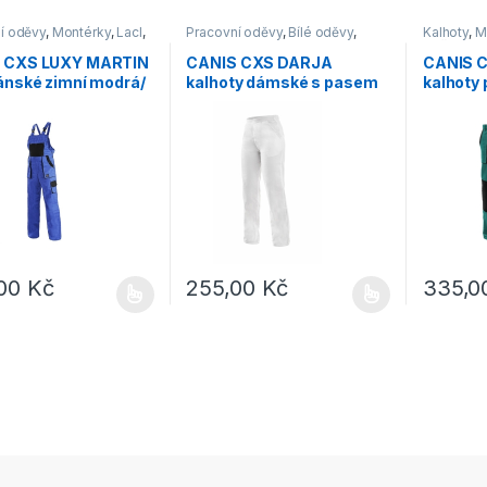
í oděvy
,
Montérky
,
Lacl
,
Pracovní oděvy
,
Bílé oděvy
,
Kalhoty
,
M
ej
Kalhoty
oděvy
 CXS LUXY MARTIN
CANIS CXS DARJA
CANIS 
ánské zimní modrá/
kalhoty dámské s pasem
kalhoty
do gumy bílé
bavlna 
,00
Kč
255,00
Kč
335,
rodukt má více variant. Možnosti lze vybrat na stránce produktu
Tento produkt má více variant. Možnosti lz
Tento pro