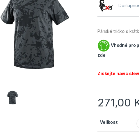
Dostupnos
Pánské tričko s krá
Vhodné pro po
zde
Získejte navíc slev
271,00
Velikost