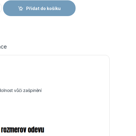
Pánské tričko krátký rukáv tmavě šedá množství
Přidat do košíku
ace
dolnost vůči zašpinění