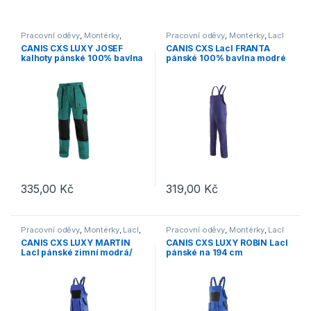
Pracovní oděvy
,
Montérky
,
Pracovní oděvy
,
Montérky
,
Lacl
Kalhoty
CANIS CXS LUXY JOSEF
CANIS CXS Lacl FRANTA
kalhoty pánské 100% bavlna
pánské 100% bavlna modré
zelená/černá
335,00
Kč
319,00
Kč
Tento produkt má více variant. Možnosti lze vybrat na stránce p
Tento produkt má více variant. 
Pracovní oděvy
,
Montérky
,
Lacl
,
Pracovní oděvy
,
Montérky
,
Lacl
Výprodej
CANIS CXS LUXY MARTIN
CANIS CXS LUXY ROBIN Lacl
Lacl pánské zimní modrá/
pánské na 194 cm
černá
prodloužené modrá/černá