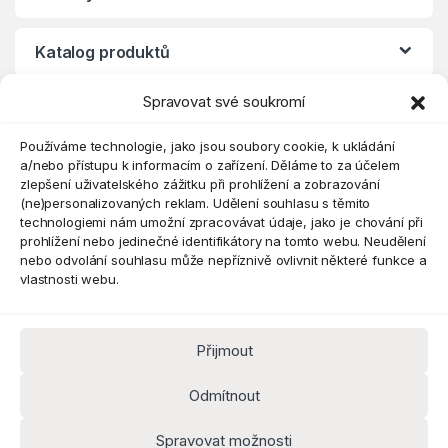
Katalog produktů
Spravovat své soukromí
Eshop
Používáme technologie, jako jsou soubory cookie, k ukládání
a/nebo přístupu k informacím o zařízení. Děláme to za účelem
zlepšení uživatelského zážitku při prohlížení a zobrazování
(ne)personalizovaných reklam. Udělení souhlasu s těmito
technologiemi nám umožní zpracovávat údaje, jako je chování při
prohlížení nebo jedinečné identifikátory na tomto webu. Neudělení
nebo odvolání souhlasu může nepříznivě ovlivnit některé funkce a
vlastnosti webu.
Přijmout
Máte dotaz? Kontaktujte nás
obchod@pokorine
Odmítnout
k.cz
Kancelář 8:30 - 16:00
Spravovat možnosti