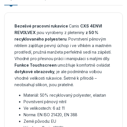
Bezešvé pracovní rukavice
Canis
CXS 4ENVI
REVOLVEX
jsou vyrobeny z pleteniny
z 50 %
recyklovaného polyesteru
. Povrstvení pěnovým
nitrilem zajišťuje pevný úchop i ve vlhkém a mastném
prostředí, pružná manžeta perfektně sedí na zápěstí.
Vhodné pro přesnou práci i manipulaci s malými díly.
Funkce Touchscreen
umožňuje komfortně ovládat
dotykové obrazovky
, je ale podmíněna volbou
vhodné velikosti rukavice. Šetrné k přírodě –
neobsahují silikon, jsou pratelné.
Materiál: 50% recyklovaný polyester, elastan
Povrstvení pěnový nitril
Ve velikostech: 6 až 11
Norma: EN ISO 21420, EN 388
Země původu: EU