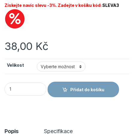
Získejte navíc slevu -3%. Zadejte v košíku kód:
SLEVA3
38,00
Kč
Velikost
CANIS CXS 4ENVI REVOLVEX Rukavice máčené v nitrilu množs
Přidat do košíku
Popis
Specifikace