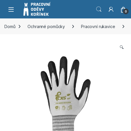
Přeskočit na navigaci
Přeskočit na obsah
0
Domů
Ochranné pomůcky
Pracovní rukavice
🔍