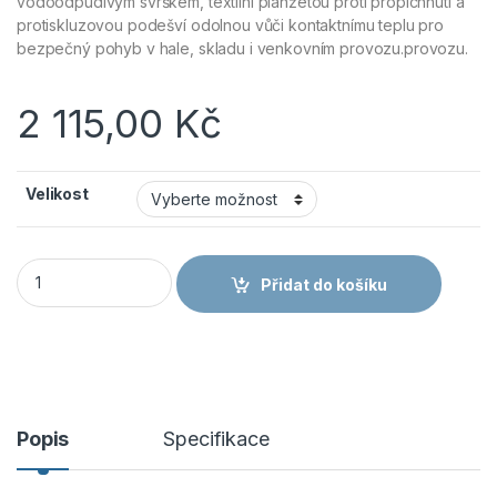
vodoodpudivým svrškem, textilní planžetou proti propíchnutí a
protiskluzovou podešví odolnou vůči kontaktnímu teplu pro
bezpečný pohyb v hale, skladu i venkovním provozu.provozu.
2 115,00
Kč
Velikost
ČERVA SIGN-XR S3S ESD - Bezpečnostní polobotka - šedá mn
Přidat do košíku
Popis
Specifikace