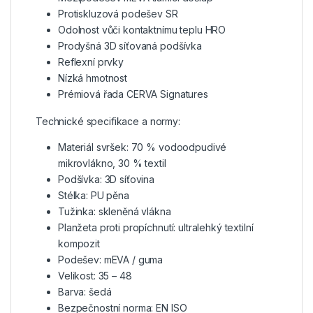
Protiskluzová podešev SR
Odolnost vůči kontaktnímu teplu HRO
Prodyšná 3D síťovaná podšívka
Reflexní prvky
Nízká hmotnost
Prémiová řada CERVA Signatures
Technické specifikace a normy:
Materiál svršek: 70 % vodoodpudivé
mikrovlákno, 30 % textil
Podšívka: 3D síťovina
Stélka: PU pěna
Tužinka: skleněná vlákna
Planžeta proti propíchnutí: ultralehký textilní
kompozit
Podešev: mEVA / guma
Velikost: 35 – 48
Barva: šedá
Bezpečnostní norma: EN ISO