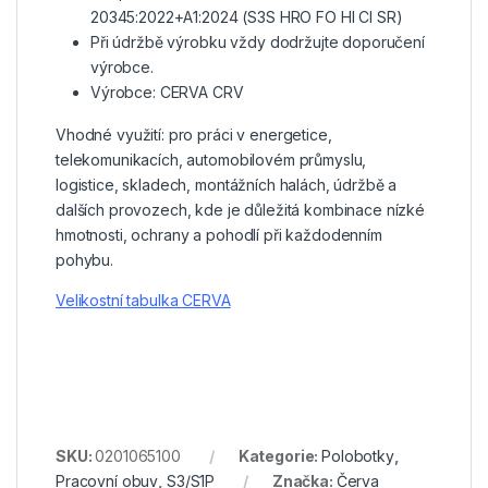
20345:2022+A1:2024 (S3S HRO FO HI CI SR)
Při údržbě výrobku vždy dodržujte doporučení
výrobce.
Výrobce: CERVA CRV
Vhodné využití: pro práci v energetice,
telekomunikacích, automobilovém průmyslu,
logistice, skladech, montážních halách, údržbě a
dalších provozech, kde je důležitá kombinace nízké
hmotnosti, ochrany a pohodlí při každodenním
pohybu.
Velikostní tabulka CERVA
SKU:
0201065100
Kategorie:
Polobotky
,
Pracovní obuv
,
S3/S1P
Značka:
Červa