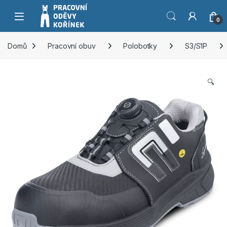
Přeskočit na navigaci
Přeskočit na obsah
0
Domů
Pracovní obuv
Polobotky
S3/S1P
🔍