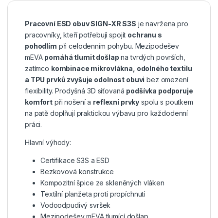
Pracovní ESD obuv SIGN-XR S3S
je navržena pro
pracovníky, kteří potřebují spojit
ochranu s
pohodlím
při celodenním pohybu. Mezipodešev
mEVA
pomáhá tlumit došlap
na tvrdých površích,
zatímco
kombinace mikrovlákna, odolného textilu
a TPU prvků zvyšuje odolnost obuvi
bez omezení
flexibility. Prodyšná 3D síťovaná
podšívka podporuje
komfort
při nošení a
reflexní prvky
spolu s poutkem
na patě doplňují praktickou výbavu pro každodenní
práci.
Hlavní výhody:
Certifikace S3S a ESD
Bezkovová konstrukce
Kompozitní špice ze skleněných vláken
Textilní planžeta proti propíchnutí
Vodoodpudivý svršek
Mezipodešev mEVA tlumící došlap