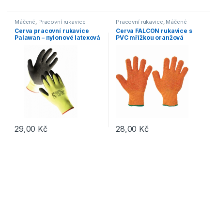
Tento produkt má více variant. 
Máčené
,
Pracovní rukavice
Pracovní rukavice
,
Máčené
Cerva pracovní rukavice
Cerva FALCON rukavice s
Palawan – nylonové latexová
PVC mřížkou oranžová
dlaň 1 pár
29,00
Kč
28,00
Kč
Tento produkt má více variant. Možnosti lze vybrat na stránce p