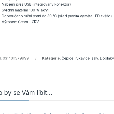
Nabíjení přes USB (integrovaný konektor)
Svrchní materiál: 100 % akryl
Doporučeno ruční praní do 30 °C (před praním vyjměte LED světlo)
Výrobce: Červa – CRV
U:
0314011579999
Kategorie:
Čepice, rukavice, šály
,
Doplňky
 by se Vám líbit…