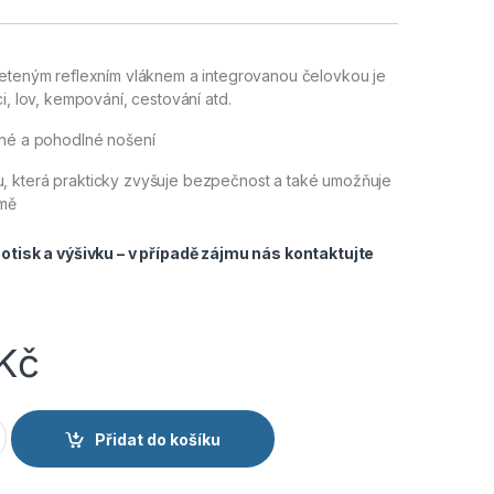
leteným reflexním vláknem a integrovanou čelovkou je
i, lov, kempování, cestování atd.
mné a pohodlné nošení
 která prakticky zvyšuje bezpečnost a také umožňuje
tmě
tisk a výšivku – v případě zájmu nás
kontaktujte
Kč
mpa čepice HV žlutá množství
Přidat do košíku