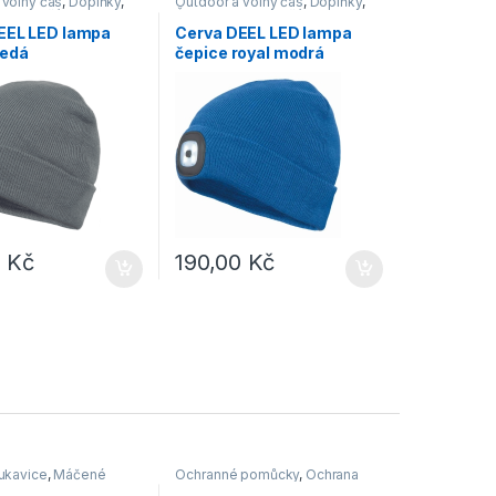
 volný čas
,
Doplňky
,
Outdoor a volný čas
,
Doplňky
,
kavice, šály
Čepice, rukavice, šály
EEL LED lampa
Cerva DEEL LED lampa
šedá
čepice royal modrá
0
Kč
190,00
Kč
rukavice
,
Máčené
Ochranné pomůcky
,
Ochrana
hlavy
,
Outdoor a volný čas
,