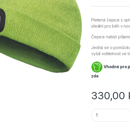
Pletená čepice s vp
ideální pro běh v noc
Čepice nabízí příje
Jedná se o pomůcku,
vyšší viditelnost ve 
Vhodné pro po
zde
330,00
Cerva DEEL LED la