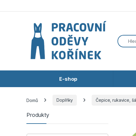
Přeskočit na navigaci
Přeskočit na obsah
E-shop
Domů
Doplňky
Čepice, rukavice, šá
Produkty