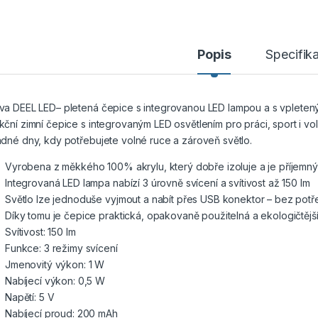
Popis
Specifik
va DEEL LED– pletená čepice s integrovanou LED lampou a s vpleten
kční zimní čepice s integrovaným LED osvětlením pro práci, sport i vol
adné dny, kdy potřebujete volné ruce a zároveň světlo.
Vyrobena z měkkého 100% akrylu, který dobře izoluje a je příjemný
Integrovaná LED lampa nabízí 3 úrovně svícení a svítivost až 150 lm
Světlo lze jednoduše vyjmout a nabít přes USB konektor – bez pot
Díky tomu je čepice praktická, opakovaně použitelná a ekologičtější
Svítivost: 150 lm
Funkce: 3 režimy svícení
Jmenovitý výkon: 1 W
Nabíjecí výkon: 0,5 W
Napětí: 5 V
Nabíjecí proud: 200 mAh