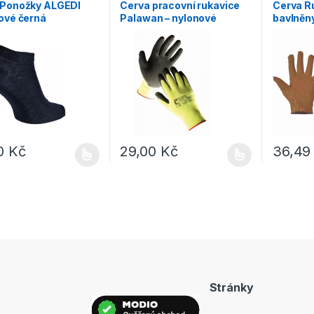
 Ponožky ALGEDI
Cerva pracovní rukavice
Cerva R
ové černá
Palawan – nylonové
bavlněný
latexová dlaň 1 pár
vinylu
00
Kč
29,00
Kč
36,4
rodukt má více variant. Možnosti lze vybrat na stránce produktu
Tento produkt má více variant. Možnosti lz
Tento pro
Stránky