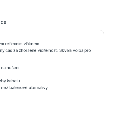
ace
ým reflexním vláknem
ný čas za zhoršené viditelnosti. Skvělá volba pro
 na nošení
řeby kabelu
 než bateriové alternativy