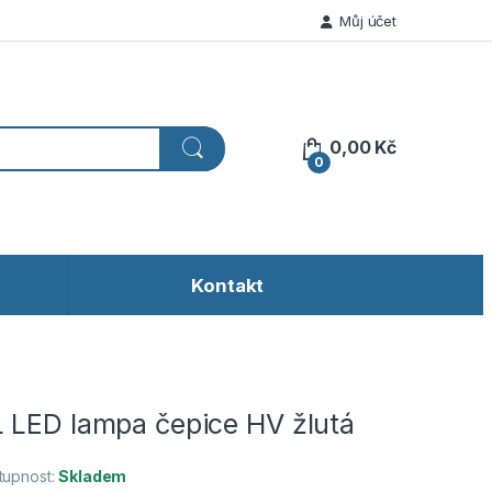
Můj účet
0,00
Kč
0
Kontakt
 LED lampa čepice HV žlutá
tupnost:
Skladem