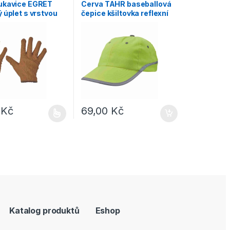
Doplňky
,
Čepice, rukavice, šály
ukavice EGRET
Cerva TAHR baseballová
 úplet s vrstvou
čepice kšiltovka reflexní
žlutá
9
Kč
69,00
Kč
e vybrat na stránce produktu
dukt má více variant. Možnosti lze vybrat na stránce produktu
Katalog produktů
Eshop