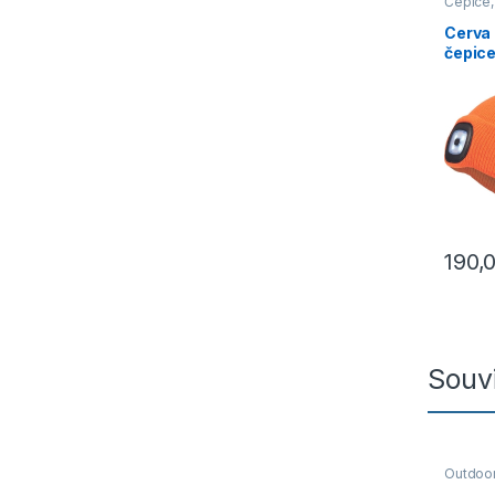
Čepice, 
Outdoor
Cerva
čepic
190,
Souvi
Outdoor
Ponožk