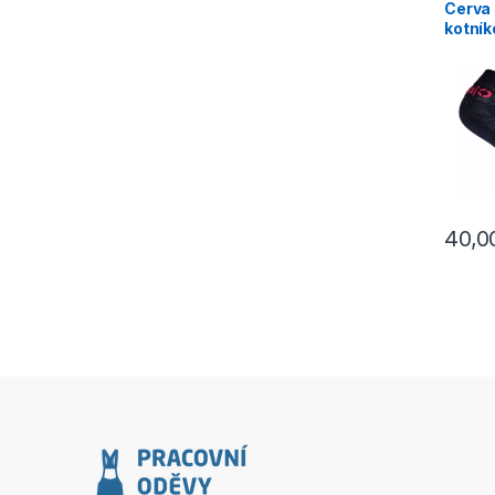
Cerva
kotník
40,
Tento p