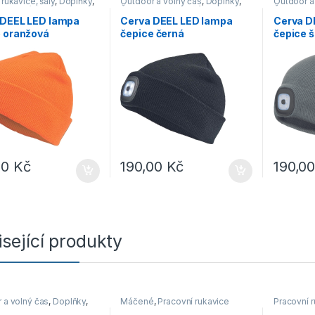
rukavice, šály
,
Doplňky
,
Outdoor a volný čas
,
Doplňky
,
Outdoor a
 a volný čas
Čepice, rukavice, šály
Čepice, ru
 DEEL LED lampa
Cerva DEEL LED lampa
Cerva D
e oranžová
čepice černá
čepice 
00
Kč
190,00
Kč
190,0
sející produkty
 a volný čas
,
Doplňky
,
Máčené
,
Pracovní rukavice
Pracovní 
y