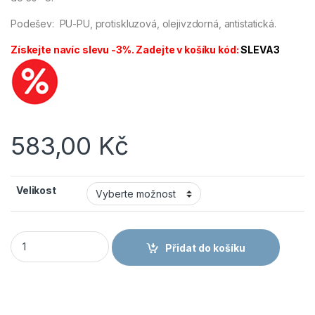
Podešev: PU-PU, protiskluzová, olejivzdorná, antistatická.
Získejte navíc slevu -3%. Zadejte v košíku kód:
SLEVA3
583,00
Kč
Velikost
CANIS CXS Obuv TEXLINE SIT S1 polobotka černá/šedá množs
Přidat do košíku