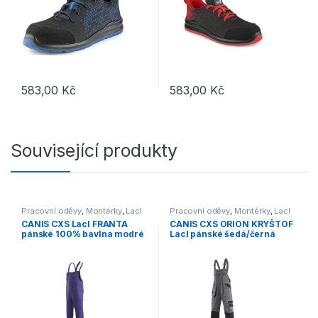
583,00
Kč
583,00
Kč
Tento produkt má více variant. Možnosti lze vybrat na stránce p
Tento produkt má více variant. 
Související produkty
Pracovní oděvy
,
Montérky
,
Lacl
Pracovní oděvy
,
Montérky
,
Lacl
CANIS CXS Lacl FRANTA
CANIS CXS ORION KRYŠTOF
pánské 100% bavlna modré
Lacl pánské šedá/černá