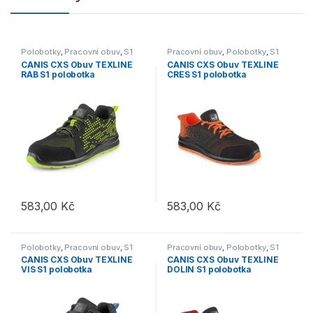
Polobotky
,
Pracovní obuv
,
S1
Pracovní obuv
,
Polobotky
,
S1
CANIS CXS Obuv TEXLINE
CANIS CXS Obuv TEXLINE
RAB S1 polobotka
CRES S1 polobotka
černá/zelená
černá/oranžová
583,00
Kč
583,00
Kč
Tento produkt má více variant. Možnosti lze vybrat na stránce p
Tento produkt má více variant. 
Polobotky
,
Pracovní obuv
,
S1
Pracovní obuv
,
Polobotky
,
S1
CANIS CXS Obuv TEXLINE
CANIS CXS Obuv TEXLINE
VIS S1 polobotka
DOLIN S1 polobotka
černá/modrá
červená/černá