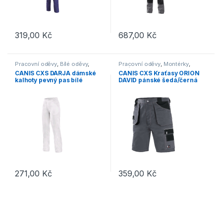
319,00
Kč
687,00
Kč
Tento produkt má více variant. Možnosti lze vybrat na stránce p
Tento produkt má více variant. 
Pracovní oděvy
,
Bílé oděvy
,
Pracovní oděvy
,
Montérky
,
Kalhoty
Kraťasy
CANIS CXS DARJA dámské
CANIS CXS Kraťasy ORION
kalhoty pevný pas bílé
DAVID pánské šedá/černá
271,00
Kč
359,00
Kč
Tento produkt má více variant. Možnosti lze vybrat na stránce p
Tento produkt má více variant. 