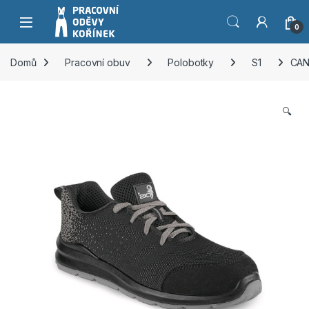
Přeskočit na navigaci
Přeskočit na obsah
0
Domů
Pracovní obuv
Polobotky
S1
CAN
🔍