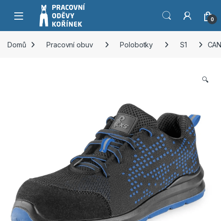
Přeskočit na navigaci
Přeskočit na obsah
0
Domů
Pracovní obuv
Polobotky
S1
CAN
🔍