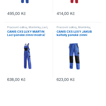
495,00
Kč
414,00
Kč
Tento produkt má více variant. Možnosti lze vybrat na stránce p
Tento produkt má více variant. 
Pracovní oděvy
,
Montérky
,
Lacl
,
Pracovní oděvy
,
Montérky
,
Výprodej
Kalhoty
,
Výprodej
CANIS CXS LUXY MARTIN
CANIS CXS LUXY JAKUB
Lacl pánské zimní modrá/
kalhoty pánské zimní
černá
modrá/černá
638,00
Kč
623,00
Kč
Tento produkt má více variant. Možnosti lze vybrat na stránce p
Tento produkt má více variant. 