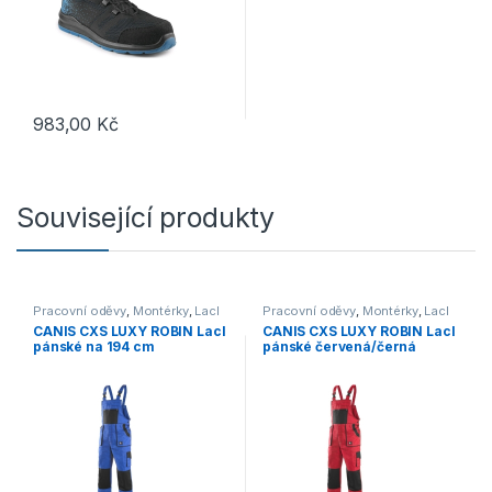
983,00
Kč
Tento produkt má více variant. Možnosti lze vybrat na stránce p
Související produkty
Pracovní oděvy
,
Montérky
,
Lacl
Pracovní oděvy
,
Montérky
,
Lacl
CANIS CXS LUXY ROBIN Lacl
CANIS CXS LUXY ROBIN Lacl
pánské na 194 cm
pánské červená/černá
prodloužené modrá/černá