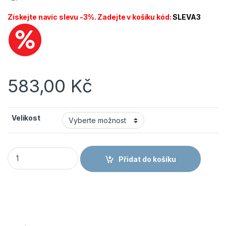
Získejte navíc slevu -3%. Zadejte v košíku kód:
SLEVA3
583,00
Kč
Velikost
CANIS CXS Obuv TEXLINE VIS S1 polobotka černá/modrá mno
Přidat do košíku