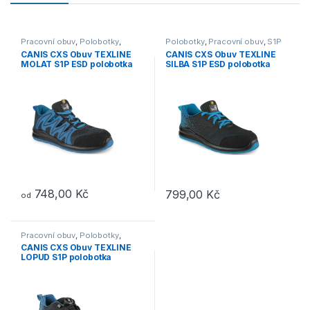
Pracovní obuv
,
Polobotky
,
Polobotky
,
Pracovní obuv
,
S1P
S3/S1P
CANIS CXS Obuv TEXLINE
CANIS CXS Obuv TEXLINE
MOLAT S1P ESD polobotka
SILBA S1P ESD polobotka
černá/modrá
černá/modrá
748,00
Kč
799,00
Kč
od
Tento produkt má více variant. Možnosti lze vybrat na stránce p
Tento produkt má více variant. 
Pracovní obuv
,
Polobotky
,
S3/S1P
CANIS CXS Obuv TEXLINE
LOPUD S1P polobotka
černá/modrá