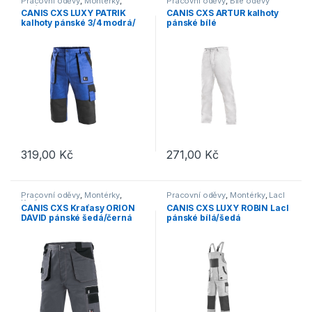
Pracovní oděvy
,
Montérky
,
Pracovní oděvy
,
Bílé oděvy
Kraťasy
CANIS CXS LUXY PATRIK
CANIS CXS ARTUR kalhoty
kalhoty pánské 3/4 modrá/
pánské bílé
černá
319,00
Kč
271,00
Kč
Tento produkt má více variant. Možnosti lze vybrat na stránce p
Tento produkt má více variant. 
Pracovní oděvy
,
Montérky
,
Pracovní oděvy
,
Montérky
,
Lacl
Kraťasy
CANIS CXS Kraťasy ORION
CANIS CXS LUXY ROBIN Lacl
DAVID pánské šedá/černá
pánské bílá/šedá