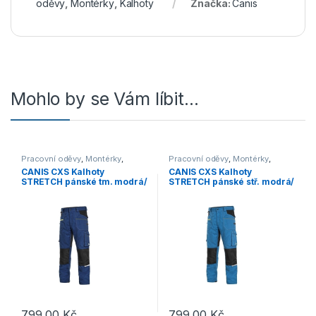
oděvy
,
Montérky
,
Kalhoty
Značka:
Canis
Mohlo by se Vám líbit…
Pracovní oděvy
,
Montérky
,
Pracovní oděvy
,
Montérky
,
Kalhoty
Kalhoty
CANIS CXS Kalhoty
CANIS CXS Kalhoty
STRETCH pánské tm. modrá/
STRETCH pánské stř. modrá/
černé
černé
799,00
Kč
799,00
Kč