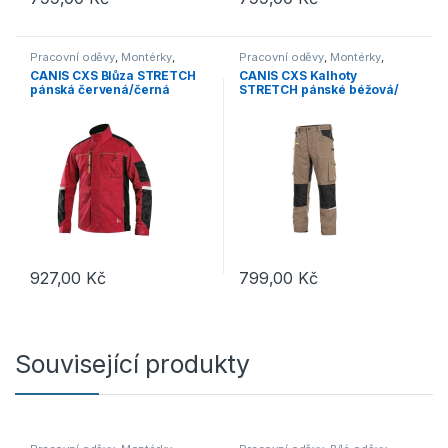
Tento produkt má více variant. Možnosti lze vybrat na stránce p
Tento produkt má více variant. 
Pracovní oděvy
,
Montérky
,
Pracovní oděvy
,
Montérky
,
Bundy
Kalhoty
CANIS CXS Blůza STRETCH
CANIS CXS Kalhoty
pánská červená/černá
STRETCH pánské béžová/
černé
927,00
Kč
799,00
Kč
Tento produkt má více variant. Možnosti lze vybrat na stránce p
Tento produkt má více variant. 
Související produkty