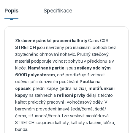
Popis
Specifikace
Zkrácené pánské pracovní kalhoty
Canis CXS
STRETCH
jsou navrženy pro maximální pohodlí bez
zbytečného ohrnování nohavic. Pružný strečový
materiál podporuje volnost pohybu v předklonu a v
kleče.
Namáhané partie
jsou
zesíleny odolným
600D polyesterem
, což prodlužuje životnost
oděvu i při intenzivním používání.
Poutka na
opasek
, přední kapsy (jedna na zip),
multifunkční
kapsy
na stehnech a
reflexní prvky
dělají z těchto
kalhot praktický pracovní i volnočasový oděv. V
barevném provedení: tmavě šedá/černá, šedá/
černá, stř. modrá/černá. Lze sestavit montérková
STRETCH souprava kalhoty, kalhoty s laclem, blůza,
bunda.