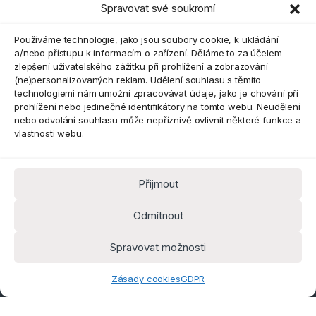
Spravovat své soukromí
Eshop
Používáme technologie, jako jsou soubory cookie, k ukládání
a/nebo přístupu k informacím o zařízení. Děláme to za účelem
zlepšení uživatelského zážitku při prohlížení a zobrazování
(ne)personalizovaných reklam. Udělení souhlasu s těmito
technologiemi nám umožní zpracovávat údaje, jako je chování při
prohlížení nebo jedinečné identifikátory na tomto webu. Neudělení
nebo odvolání souhlasu může nepříznivě ovlivnit některé funkce a
vlastnosti webu.
Přijmout
Máte dotaz? Kontaktujte nás
obchod@pokorine
Odmítnout
k.cz
Kancelář 8:30 - 16:00
Spravovat možnosti
Zásady cookies
GDPR