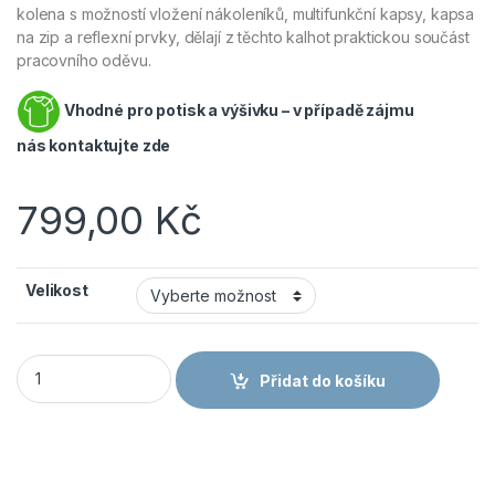
kolena s možností vložení nákoleníků, multifunkční kapsy, kapsa
na zip a reflexní prvky, dělají z těchto kalhot praktickou součást
pracovního oděvu.
Vhodné pro potisk a výšivku – v případě zájmu
nás
kontaktujte zde
799,00
Kč
Velikost
CANIS CXS Kalhoty STRETCH pánské zkrácené 170 - 176 cm 
Přidat do košíku