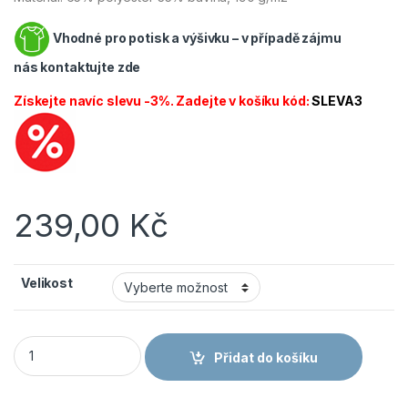
Vhodné pro potisk a výšivku – v případě zájmu
nás
kontaktujte zde
Získejte navíc slevu -3%. Zadejte v košíku kód:
SLEVA3
239,00
Kč
Velikost
CANIS CXS Phoenix ZEFYROS kraťasy pánské šedá/červené 
Přidat do košíku