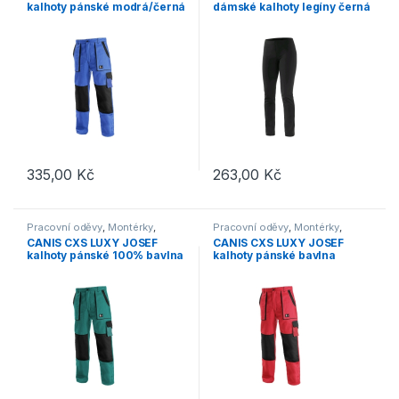
kalhoty pánské modrá/černá
dámské kalhoty legíny černá
335,00
Kč
263,00
Kč
Tento produkt má více variant. Možnosti lze vybrat na stránce p
Tento produkt má více variant. 
Pracovní oděvy
,
Montérky
,
Pracovní oděvy
,
Montérky
,
Kalhoty
Kalhoty
CANIS CXS LUXY JOSEF
CANIS CXS LUXY JOSEF
kalhoty pánské 100% bavlna
kalhoty pánské bavlna
zelená/černá
červená/černá