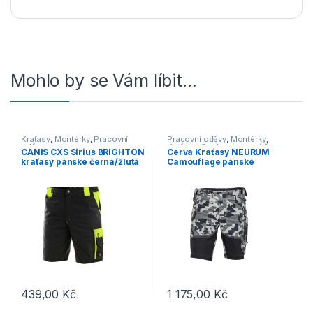
Mohlo by se Vám líbit…
Kraťasy
,
Montérky
,
Pracovní
Pracovní oděvy
,
Montérky
,
oděvy
Kraťasy
,
Outdoor a volný čas
,
CANIS CXS Sirius BRIGHTON
Cerva Kraťasy NEURUM
Oděvy
,
Kraťasy
kraťasy pánské černá/žlutá
Camouflage pánské
Antracitová
439,00
Kč
1 175,00
Kč
Tento produkt má více variant. Možnosti lze vybrat na stránce p
Tento produkt má více variant. 