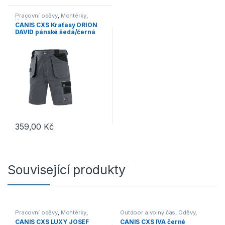
Pracovní oděvy
,
Montérky
,
Kraťasy
CANIS CXS Kraťasy ORION
DAVID pánské šedá/černá
359,00
Kč
Tento produkt má více variant. Možnosti lze vybrat na stránce p
Související produkty
Pracovní oděvy
,
Montérky
,
Outdoor a volný čas
,
Oděvy
,
Kalhoty
Kalhoty
CANIS CXS LUXY JOSEF
CANIS CXS IVA černé