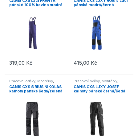
CANIS CXS Lacl FRANTA
CANIS CXS LUXY ROBIN Lacl
pánské 100% bavlna modré
pánské modrá/černá
319,00
Kč
415,00
Kč
Tento produkt má více variant. Možnosti lze vybrat na stránce p
Tento produkt má více variant. 
Pracovní oděvy
,
Montérky
,
Pracovní oděvy
,
Montérky
,
Kalhoty
Kalhoty
CANIS CXS SIRIUS NIKOLAS
CANIS CXS LUXY JOSEF
kalhoty pánské šedá/zelená
kalhoty pánské černá/šedá