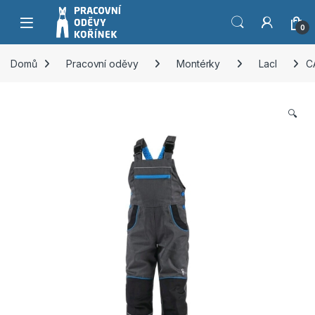
Přeskočit na navigaci
Přeskočit na obsah
0
Domů
Pracovní oděvy
Montérky
Lacl
C
🔍