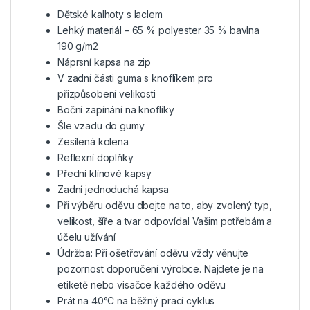
Dětské kalhoty s laclem
Lehký materiál – 65 % polyester 35 % bavlna
190 g/m2
Náprsní kapsa na zip
V zadní části guma s knoflíkem pro
přizpůsobení velikosti
Boční zapínání na knoflíky
Šle vzadu do gumy
Zesílená kolena
Reflexní doplňky
Přední klínové kapsy
Zadní jednoduchá kapsa
Při výběru oděvu dbejte na to, aby zvolený typ,
velikost, šíře a tvar odpovídal Vašim potřebám a
účelu užívání
Údržba: Při ošetřování oděvu vždy věnujte
pozornost doporučení výrobce. Najdete je na
etiketě nebo visačce každého oděvu
Prát na 40°C na běžný prací cyklus