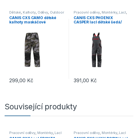
Dětské
,
Kalhoty
,
Oděvy
,
Outdoor
Pracovní oděvy
,
Montérky
,
Lacl
,
a volný čas
Dětské
CANIS CXS CAMO dětské
CANIS CXS PHOENIX
kalhoty maskáčové
CASPER lacl dětské šedá/
červená
299,00
Kč
391,00
Kč
Tento produkt má více variant. Možnosti lze vybrat na stránce p
Tento produkt má více variant. 
Související produkty
Pracovní oděvy
,
Montérky
,
Lacl
Pracovní oděvy
,
Montérky
,
Lacl