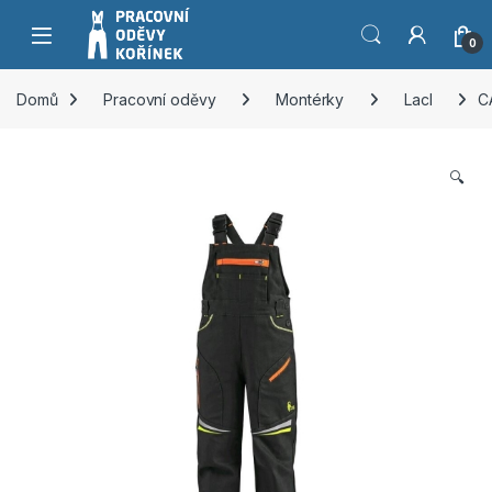
Přeskočit na navigaci
Přeskočit na obsah
0
Domů
Pracovní oděvy
Montérky
Lacl
C
🔍