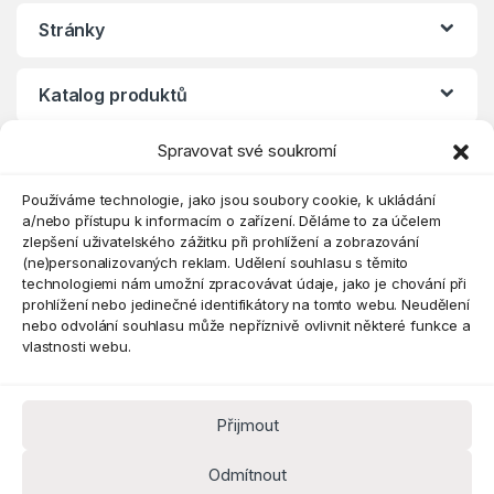
Stránky
Katalog produktů
Spravovat své soukromí
Eshop
Používáme technologie, jako jsou soubory cookie, k ukládání
a/nebo přístupu k informacím o zařízení. Děláme to za účelem
zlepšení uživatelského zážitku při prohlížení a zobrazování
(ne)personalizovaných reklam. Udělení souhlasu s těmito
technologiemi nám umožní zpracovávat údaje, jako je chování při
prohlížení nebo jedinečné identifikátory na tomto webu. Neudělení
nebo odvolání souhlasu může nepříznivě ovlivnit některé funkce a
vlastnosti webu.
Přijmout
Máte dotaz? Kontaktujte nás
obchod@pokorine
Odmítnout
k.cz