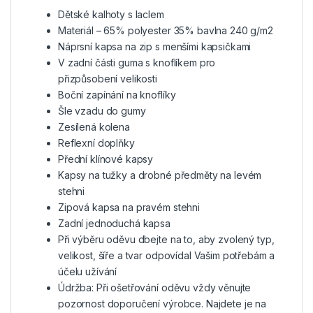
Dětské kalhoty s laclem
Materiál – 65% polyester 35% bavlna 240 g/m2
Náprsní kapsa na zip s menšími kapsičkami
V zadní části guma s knoflíkem pro
přizpůsobení velikosti
Boční zapínání na knoflíky
Šle vzadu do gumy
Zesílená kolena
Reflexní doplňky
Přední klínové kapsy
Kapsy na tužky a drobné předměty na levém
stehni
Zipová kapsa na pravém stehni
Zadní jednoduchá kapsa
Při výběru oděvu dbejte na to, aby zvolený typ,
velikost, šíře a tvar odpovídal Vašim potřebám a
účelu užívání
Údržba: Při ošetřování oděvu vždy věnujte
pozornost doporučení výrobce. Najdete je na