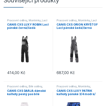
Související produkty
Pracovní oděvy
,
Montérky
,
Lacl
Pracovní oděvy
,
Montérky
,
Lacl
CANIS CXS LUXY ROBIN Lacl
CANIS CXS ORION KRYŠTOF
pánské černá/šedá
Lacl pánské šedá/černá
414,00
Kč
687,00
Kč
Tento produkt má více variant. Možnosti lze vybrat na stránce p
Tento produkt má více variant. 
Pracovní oděvy
,
Bílé oděvy
,
Pracovní oděvy
,
Montérky
,
Kalhoty
Kraťasy
CANIS CXS DARJA dámské
CANIS CXS LUXY PATRIK
kalhoty pevný pas bílé
kalhoty pánské 3/4 modrá/
černá