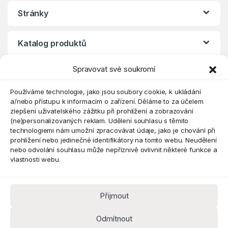
Stránky
Katalog produktů
Spravovat své soukromí
Eshop
Používáme technologie, jako jsou soubory cookie, k ukládání
a/nebo přístupu k informacím o zařízení. Děláme to za účelem
zlepšení uživatelského zážitku při prohlížení a zobrazování
(ne)personalizovaných reklam. Udělení souhlasu s těmito
technologiemi nám umožní zpracovávat údaje, jako je chování při
prohlížení nebo jedinečné identifikátory na tomto webu. Neudělení
nebo odvolání souhlasu může nepříznivě ovlivnit některé funkce a
vlastnosti webu.
Přijmout
Máte dotaz? Kontaktujte nás
obchod@pokorine
Odmítnout
k.cz