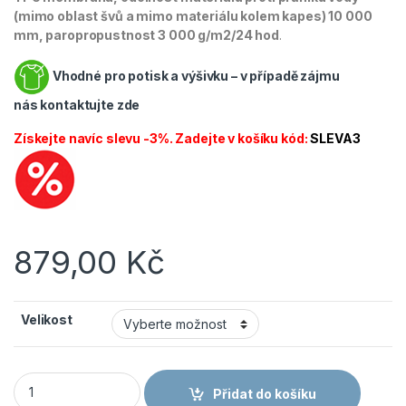
(mimo oblast švů a mimo materiálu kolem kapes) 10 000
mm, paropropustnost 3 000 g/m2/24 hod
.
Vhodné pro potisk a výšivku – v případě zájmu
nás
kontaktujte zde
Získejte navíc slevu -3%. Zadejte v košíku kód:
SLEVA3
879,00
Kč
Velikost
CANIS CXS Bunda DURHAM pánská modrá/černá množství
Přidat do košíku