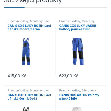
Související produkty
Pracovní oděvy
,
Montérky
,
Lacl
Pracovní oděvy
,
Montérky
,
Kalhoty
,
Výprodej
CANIS CXS LUXY ROBIN Lacl
CANIS CXS LUXY JAKUB
pánské modrá/černá
kalhoty pánské zimní
modrá/černá
415,00
Kč
623,00
Kč
Tento produkt má více variant. Možnosti lze vybrat na stránce p
Tento produkt má více variant. 
Pracovní oděvy
,
Montérky
,
Lacl
Pracovní oděvy
,
Bílé oděvy
CANIS CXS LUXY ROBIN Lacl
CANIS CXS ARTUR kalhoty
pánské černá/šedá
pánské bílé