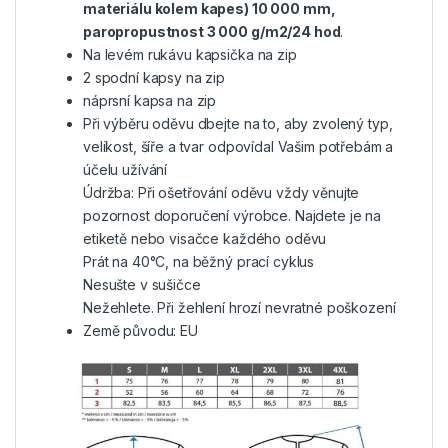
materiálu kolem kapes) 10 000 mm,
paropropustnost 3 000 g/m2/24 hod
.
Na levém rukávu kapsička na zip
2 spodní kapsy na zip
náprsní kapsa na zip
Při výběru oděvu dbejte na to, aby zvolený typ,
velikost, šíře a tvar odpovídal Vašim potřebám a
účelu užívání
Údržba: Při ošetřování oděvu vždy věnujte
pozornost doporučení výrobce. Najdete je na
etiketě nebo visačce každého oděvu
Prát na 40°C, na běžný prací cyklus
Nesušte v sušičce
Nežehlete. Při žehlení hrozí nevratné poškození
Země původu: EU