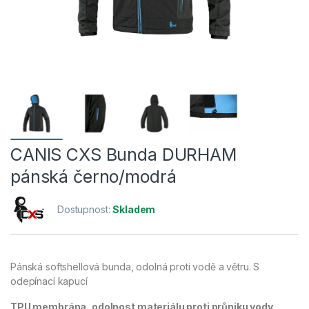
CANIS CXS Bunda DURHAM
pánská černo/modrá
Dostupnost:
Skladem
Pánská softshellová bunda, odolná proti vodě a větru. S
odepínací kapucí
TPU membrána, odolnost materiálu proti průniku vody