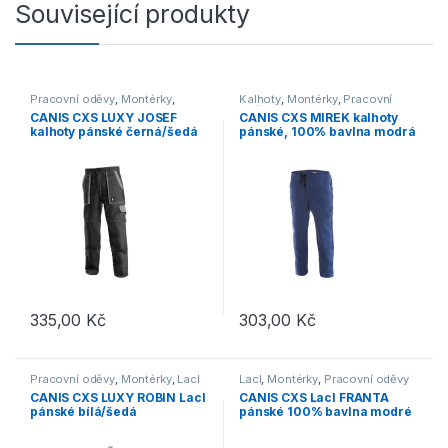
Související produkty
Pracovní oděvy
,
Montérky
,
Kalhoty
,
Montérky
,
Pracovní
Kalhoty
oděvy
CANIS CXS LUXY JOSEF
CANIS CXS MIREK kalhoty
kalhoty pánské černá/šedá
pánské, 100% bavlna modrá
335,00
Kč
303,00
Kč
Tento produkt má více variant. Možnosti lze vybrat na stránce p
Tento produkt má více variant. 
Pracovní oděvy
,
Montérky
,
Lacl
Lacl
,
Montérky
,
Pracovní oděvy
CANIS CXS LUXY ROBIN Lacl
CANIS CXS Lacl FRANTA
pánské bílá/šedá
pánské 100% bavlna modré