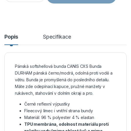
Popis
Specifikace
Pánská softshellová bunda CANIS CXS Bunda
DURHAM pánská černo/modrá, odolná proti vodě a
větru. Bunda je promyšlená do posledního detailu.
Máte zde odepínací kapuce, pružné manžety v
rukávech, stahování v dolním okraji a pro.
Černé reflexní výpustky
Fleecový límec i vnitřní strana bundy
Materiál: 96 % polyester 4 % elastan
TPU membrána, odolnost materiálu proti
průniku vody (mimo oblast švů a mimo