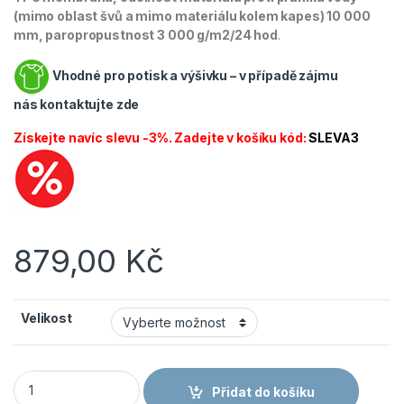
(mimo oblast švů a mimo materiálu kolem kapes) 10 000
mm, paropropustnost 3 000 g/m2/24 hod
.
Vhodné pro potisk a výšivku – v případě zájmu
nás
kontaktujte zde
Získejte navíc slevu -3%. Zadejte v košíku kód:
SLEVA3
879,00
Kč
Velikost
CANIS CXS Bunda DURHAM pánská černo/modrá množství
Přidat do košíku