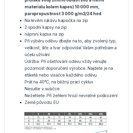
materiálu kolem kapes) 10 000 mm,
paropropustnost 3 000 g/m2/24 hod
.
Na levém rukávu kapsička na zip
2 spodní kapsy na zip
náprsní kapsa na zip
Při výběru oděvu dbejte na to, aby zvolený typ,
velikost, šíře a tvar odpovídal Vašim potřebám a
účelu užívání
Údržba: Při ošetřování oděvu vždy věnujte
pozornost doporučení výrobce. Najdete je na
etiketě nebo visačce každého oděvu
Prát na 40°C, na běžný prací cyklus
Nesušte v sušičce
Nežehlete. Při žehlení hrozí nevratné poškození
Země původu: EU