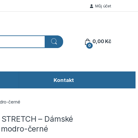
Můj účet
0,00
Kč
0
Kontakt
dro-černé
 STRETCH – Dámské
 modro-černé