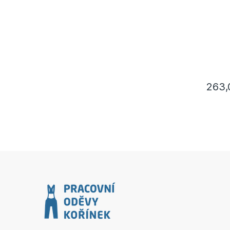
263
Tento p