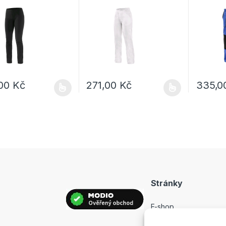
,00
Kč
271,00
Kč
335,
rodukt má více variant. Možnosti lze vybrat na stránce produktu
Tento produkt má více variant. Možnosti lz
Tento pro
Stránky
E-shop
Prodejny