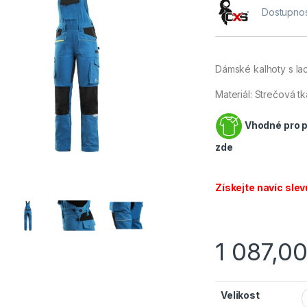
Dostupnos
Dámské kalhoty s la
Materiál: Strečová t
Vhodné pro po
zde
Získejte navíc slev
1 087,0
Velikost