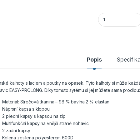
CANIS CXS STRETC
Popis
Specifik
ské kalhoty s laclem a poutky na opasek. Tyto kalhoty si může každ
avic EASY-PROLONG. Díky tomuto sytému si jej můžete sama prodloužit
Materiál: Strečová tkanina – 98 % bavlna 2 % elastan
Náprsní kapsa s klopou
2 přední kapsy s kapsou na zip
Multifunkční kapsy na vnější straně nohavic
2 zadní kapsy
Kolena zesílena polyesterem 600D