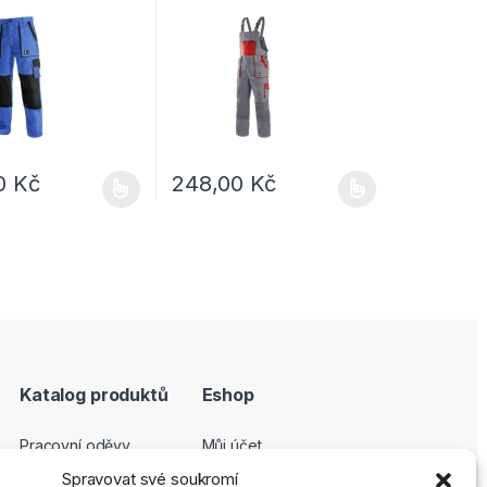
00
Kč
248,00
Kč
e vybrat na stránce produktu
dukt má více variant. Možnosti lze vybrat na stránce produktu
Tento produkt má více variant. Možnosti lze
Katalog produktů
Eshop
Pracovní oděvy
Můj účet
Pracovní obuv
Pokladna
Spravovat své soukromí