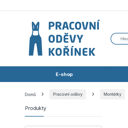
Přeskočit na navigaci
Přeskočit na obsah
E-shop
Domů
Pracovní oděvy
Montérky
Produkty