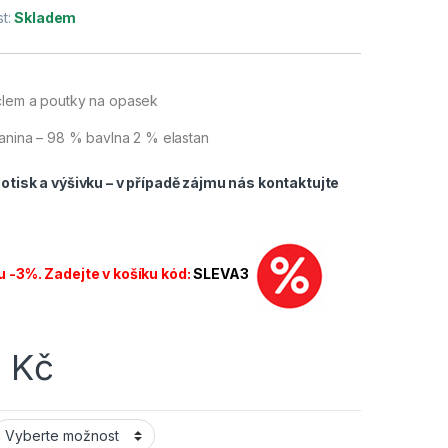
t:
Skladem
clem a poutky na opasek
kanina – 98 % bavlna 2 % elastan
tisk a výšivku – v případě zájmu nás
kontaktujte
u -3%. Zadejte v košíku kód:
SLEVA3
0
Kč