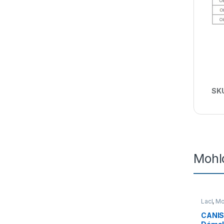
SK
Mohlo
Lacl
,
Mo
CANIS