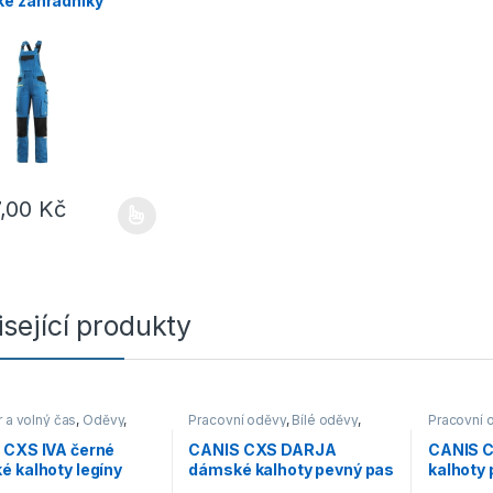
é zahradníky
-černé
7,00
Kč
rodukt má více variant. Možnosti lze vybrat na stránce produktu
sející produkty
 a volný čas
,
Oděvy
,
Pracovní oděvy
,
Bílé oděvy
,
Pracovní 
Kalhoty
Kalhoty
 CXS IVA černé
CANIS CXS DARJA
CANIS 
 kalhoty legíny
dámské kalhoty pevný pas
kalhoty
bílé
černá