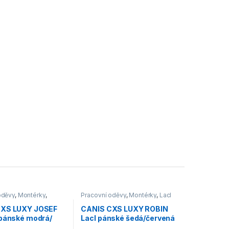
oděvy
,
Montérky
,
Pracovní oděvy
,
Montérky
,
Lacl
CXS LUXY JOSEF
CANIS CXS LUXY ROBIN
 pánské modrá/
Lacl pánské šedá/červená