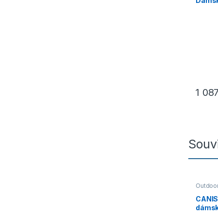
Dámsk
modro
1 08
Tento p
Souvi
Outdoor
Kalhoty
CANIS
dámské
černá