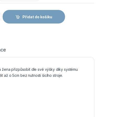
H - Dámské zahradníky modro-černé množství
Přidat do košíku
ace
á žena přizpůsobit dle své výšky díky systému
 až o 5cm bez nutnosti šicího stroje.