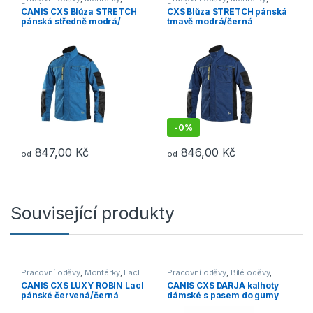
Bundy
Bundy
CANIS CXS Blůza STRETCH
CXS Blůza STRETCH pánská
pánská středně modrá/
tmavě modrá/černá
černá
-
0%
847,00
Kč
846,00
Kč
od
od
Tento produkt má více variant. Možnosti lze vybrat na stránce p
Tento produkt má více variant. 
Související produkty
Pracovní oděvy
,
Montérky
,
Lacl
Pracovní oděvy
,
Bílé oděvy
,
Kalhoty
CANIS CXS LUXY ROBIN Lacl
CANIS CXS DARJA kalhoty
pánské červená/černá
dámské s pasem do gumy
bílé