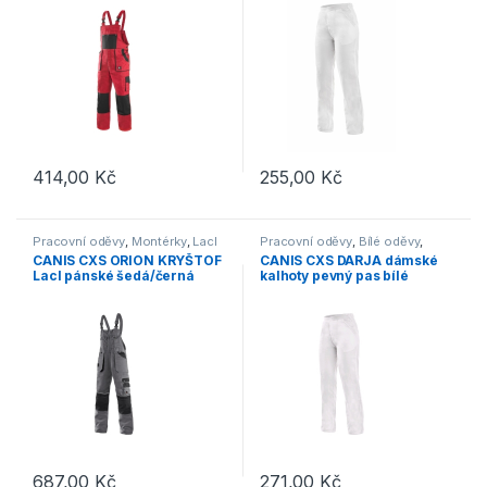
414,00
Kč
255,00
Kč
Tento produkt má více variant. Možnosti lze vybrat na stránce p
Tento produkt má více variant. 
Pracovní oděvy
,
Montérky
,
Lacl
Pracovní oděvy
,
Bílé oděvy
,
Kalhoty
CANIS CXS ORION KRYŠTOF
CANIS CXS DARJA dámské
Lacl pánské šedá/černá
kalhoty pevný pas bílé
687,00
Kč
271,00
Kč