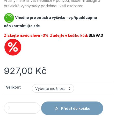
Průžný materiál vás neomezí v pohybu, moderní design a
praktické vychytávky podtrhnou vaši osobnost.
Vhodné pro potisk a výšivku – v případě zájmu
nás
kontaktujte zde
Získejte navíc slevu -3%. Zadejte v košíku kód:
SLEVA3
927,00
Kč
Velikost
CANIS CXS Blůza STRETCH pánská tmavě šedá/černá množst
Přidat do košíku