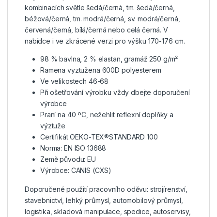
kombinacích světle šedá/černá, tm. šedá/černá,
béžová/černá, tm. modrá/černá, sv. modrá/černá,
červená/černá, bílá/černá nebo celá černá. V
nabídce i ve zkrácené verzi pro výšku 170-176 cm.
98 % bavlna, 2 % elastan, gramáž 250 g/m²
Ramena vyztužena 600D polyesterem
Ve velikostech 46-68
Při ošetřování výrobku vždy dbejte doporučení
výrobce
Praní na 40 ºC, nežehlit reflexní doplňky a
výztuže
Certifikát OEKO-TEX®STANDARD 100
Norma: EN ISO 13688
Země původu: EU
Výrobce: CANIS (CXS)
Doporučené použití pracovního oděvu: strojírenství,
stavebnictví, lehký průmysl, automobilový průmysl,
logistika, skladová manipulace, spedice, autoservisy,