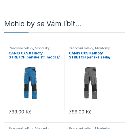
Mohlo by se Vám líbit…
Pracovní oděvy
,
Montérky
,
Pracovní oděvy
,
Montérky
,
Kalhoty
Kalhoty
CANIS CXS Kalhoty
CANIS CXS Kalhoty
STRETCH pánské stř. modrá/
STRETCH pánské šedá/
černé
černé
799,00
Kč
799,00
Kč
Tento produkt má více variant. Možnosti lze vybrat na stránce p
Tento produkt má více variant. 
Pracovní oděvy
,
Montérky
,
Pracovní oděvy
,
Montérky
,