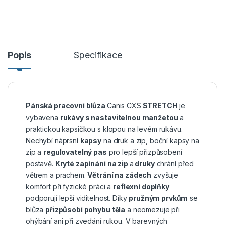
Popis
Specifikace
Pánská pracovní blůza
Canis CXS
STRETCH
je
vybavena
rukávy s nastavitelnou manžetou
a
praktickou kapsičkou s klopou na levém rukávu.
Nechybí náprsní
kapsy
na druk a zip, boční kapsy na
zip a
regulovatelný pas
pro lepší přizpůsobení
postavě.
Kryté zapínání na zip
a
druky
chrání před
větrem a prachem.
Větrání na zádech
zvyšuje
komfort při fyzické práci a
reflexní doplňky
podporují lepší viditelnost. Díky
pružným prvkům
se
blůza
přizpůsobí pohybu těla
a neomezuje při
ohýbání ani při zvedání rukou. V barevných