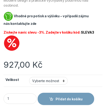
Moderní design a praktické vychytávky podtrhnou vaši
osobnost.
Vhodné pro potisk a výšivku – v případě zájmu
nás
kontaktujte zde
Získejte navíc slevu -3%. Zadejte v košíku kód:
SLEVA3
927,00
Kč
Velikost
CANIS CXS Blůza STRETCH pánská středně modrá/černá mno
Přidat do košíku