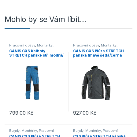
Mohlo by se Vám líbit…
Pracovní oděvy
,
Montérky
,
Pracovní oděvy
,
Montérky
,
Kalhoty
Bundy
CANIS CXS Kalhoty
CANIS CXS Blůza STRETCH
STRETCH pánské stř. modrá/
pánská tmavě šedá/černá
černé
799,00
Kč
927,00
Kč
Tento produkt má více variant. Možnosti lze vybrat na stránce p
Tento produkt má více variant. 
Bundy
,
Montérky
,
Pracovní
Bundy
,
Montérky
,
Pracovní
oděvy
oděvy
CANIS CXS Blůza STRETCH
CXS Blůza STRETCH pánská