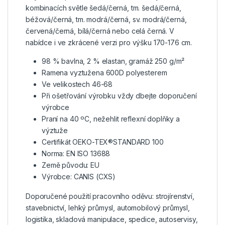
kombinacích světle šedá/černá, tm. šedá/černá,
béžová/černá, tm. modrá/černá, sv. modrá/černá,
červená/černá, bílá/černá nebo celá černá. V
nabídce i ve zkrácené verzi pro výšku 170-176 cm.
98 % bavlna, 2 % elastan, gramáž 250 g/m²
Ramena vyztužena 600D polyesterem
Ve velikostech 46-68
Při ošetřování výrobku vždy dbejte doporučení
výrobce
Praní na 40 ºC, nežehlit reflexní doplňky a
výztuže
Certifikát OEKO-TEX®STANDARD 100
Norma: EN ISO 13688
Země původu: EU
Výrobce: CANIS (CXS)
Doporučené použití pracovního oděvu: strojírenství,
stavebnictví, lehký průmysl, automobilový průmysl,
logistika, skladová manipulace, spedice, autoservisy,