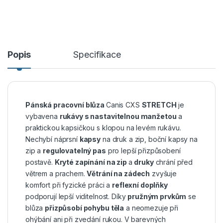
Popis
Specifikace
Pánská pracovní blůza
Canis CXS
STRETCH
je
vybavena
rukávy s nastavitelnou manžetou
a
praktickou kapsičkou s klopou na levém rukávu.
Nechybí náprsní
kapsy
na druk a zip, boční kapsy na
zip a
regulovatelný pas
pro lepší přizpůsobení
postavě.
Kryté zapínání na zip
a
druky
chrání před
větrem a prachem.
Větrání na zádech
zvyšuje
komfort při fyzické práci a
reflexní doplňky
podporují lepší viditelnost. Díky
pružným prvkům
se
blůza
přizpůsobí pohybu těla
a neomezuje při
ohýbání ani při zvedání rukou. V barevných