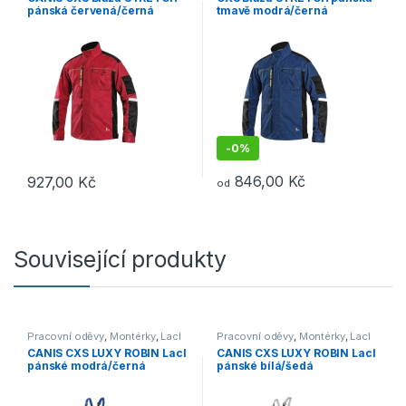
pánská červená/černá
tmavě modrá/černá
-
0%
846,00
Kč
927,00
Kč
od
Tento produkt má více variant. Možnosti lze vybrat na stránce p
Tento produkt má více variant. 
Související produkty
Pracovní oděvy
,
Montérky
,
Lacl
Pracovní oděvy
,
Montérky
,
Lacl
CANIS CXS LUXY ROBIN Lacl
CANIS CXS LUXY ROBIN Lacl
pánské modrá/černá
pánské bílá/šedá