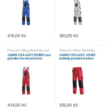
415,00
Kč
383,00
Kč
Tento produkt má více variant. Možnosti lze vybrat na stránce p
Tento produkt má více variant. 
Pracovní oděvy
,
Montérky
,
Lacl
Pracovní oděvy
,
Montérky
,
Kalhoty
CANIS CXS LUXY ROBIN Lacl
CANIS CXS LUXY JOSEF
pánské červená/černá
kalhoty pánské bavlna
červená/černá
414,00
Kč
335,00
Kč
Tento produkt má více variant. Možnosti lze vybrat na stránce p
Tento produkt má více variant. 