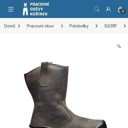
Přeskočit na navigaci
Přeskočit na obsah
0
Domů
Pracovní obuv
Polobotky
S3/S1P
🔍