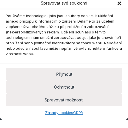
Spravovat své soukromí
Eshop
Používáme technologie, jako jsou soubory cookie, k ukládání
a/nebo přístupu k informacím o zařízení. Děláme to za účelem
zlepšení uživatelského zážitku při prohlížení a zobrazování
(ne)personalizovaných reklam. Udělení souhlasu s těmito
technologiemi nám umožní zpracovávat údaje, jako je chování při
prohlížení nebo jedinečné identifikátory na tomto webu. Neudělení
nebo odvolání souhlasu může nepříznivě ovlivnit některé funkce a
vlastnosti webu.
Přijmout
Máte dotaz? Kontaktujte nás
obchod@pokorine
Odmítnout
k.cz
Kancelář 8:30 - 16:00
Spravovat možnosti
Zásady cookies
GDPR