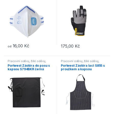
skládací
16,00
Kč
175,00
Kč
od
Tento produkt má více variant. Možnosti lze vybrat na stránce p
Tento produkt má více variant. 
Pracovní oděvy
,
Bílé oděvy
,
Pracovní oděvy
,
Bílé oděvy
,
Gastronomie
Gastronomie
Portwest Zástěra do pasu s
Portwest Zástěra lacl S855 s
kapsou S794BKR černá
proužkem a kapsou