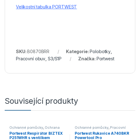
Velikostní tabulka PORTWEST
SKU:
B0870BRR
Kategorie:
Polobotky
,
Pracovní obuv
,
S3/S1P
Značka:
Portwest
Související produkty
Ochranné pomůcky
,
Ochrana
Ochranné pomůcky
,
Pracovní
dýchacích cest
rukavice
,
Kombinované
Portwest Respirátor BIZTEX
Portwest Rukavice A740BKR
P251WHR s ventilkem
Powertool Pro