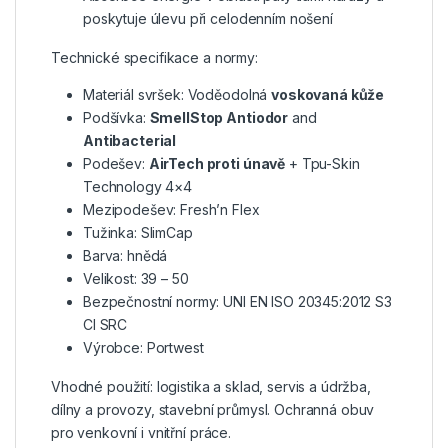
poskytuje úlevu při celodenním nošení
Technické specifikace a normy:
Materiál svršek: Voděodolná
voskovaná kůže
Podšívka:
SmellStop Antiodor
and
Antibacterial
Podešev:
AirTech proti únavě
+ Tpu-Skin
Technology 4×4
Mezipodešev: Fresh’n Flex
Tužinka: SlimCap
Barva: hnědá
Velikost: 39 – 50
Bezpečnostní normy: UNI EN ISO 20345:2012 S3
CI SRC
Výrobce: Portwest
Vhodné použití: logistika a sklad, servis a údržba,
dílny a provozy, stavební průmysl. Ochranná obuv
pro venkovní i vnitřní práce.