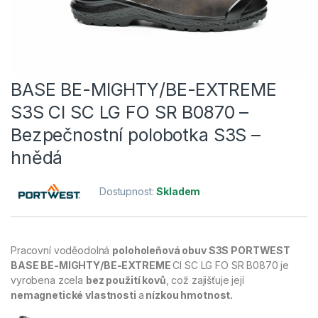
BASE BE-MIGHTY/BE-EXTREME
S3S CI SC LG FO SR B0870 –
Bezpečnostní polobotka S3S –
hnědá
Dostupnost:
Skladem
Pracovní voděodolná
poloholeňová obuv S3S PORTWEST
BASE BE-MIGHTY/BE-EXTREME
CI SC LG FO SR B0870 je
vyrobena zcela
bez použití kovů
, což zajišťuje její
nemagnetické vlastnosti
a
nízkou hmotnost.