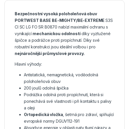
Bezpečnostní vysoká poloholeňová obuv
PORTWEST BASE BE-MIGHTY/BE-EXTREME
S3S
CI SC LG FO SR B0870 nabízí maximální ochranu s
vynikající
mechanickou odolností
díky vyztužené
špičce a podrážce proti propíchnutí. Díky své
robustní konstrukci jsou ideální volbou i pro
nejnáročnější průmyslové provozy.
Hlavní výhody:
Antistatická, nemagnetická, voděodolná
poloholeňová obuv
200 joulů odolná špička
Podrážka odolná proti propíchnutí, která si
ponechává své vlastnosti i při kontaktu s palivy
a oleji
Ortopedická vložka
, šetrná pro zdraví, splňující
evropské normy DGUV112-191
Absorbce energie v oblasti paty tlumí nárazy a