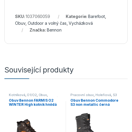
SKU:
1037060059
Kategorie:
Barefoot
,
Obuv
,
Outdoor a volný čas
,
Vycházková
Značka:
Bennon
Související produkty
Kotníková
,
O1/O2
,
Obuv
,
Pracovní obuv
,
Holeňová
,
S3
Outdoor a volný čas
,
Pracovní
Obuv Bennon FARMIS O2
Obuv Bennon Commodore
obuv
WINTER High kotník hnědá
S3 non metallic černá