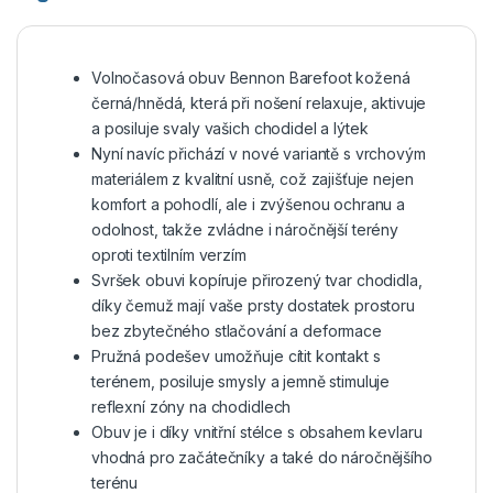
Volnočasová obuv Bennon Barefoot kožená
černá/hnědá, která při nošení relaxuje, aktivuje
a posiluje svaly vašich chodidel a lýtek
Nyní navíc přichází v nové variantě s vrchovým
materiálem z kvalitní usně, což zajišťuje nejen
komfort a pohodlí, ale i zvýšenou ochranu a
odolnost, takže zvládne i náročnější terény
oproti textilním verzím
Svršek obuvi kopíruje přirozený tvar chodidla,
díky čemuž mají vaše prsty dostatek prostoru
bez zbytečného stlačování a deformace
Pružná podešev umožňuje cítit kontakt s
terénem, posiluje smysly a jemně stimuluje
reflexní zóny na chodidlech
Obuv je i díky vnitřní stélce s obsahem kevlaru
vhodná pro začátečníky a také do náročnějšího
terénu