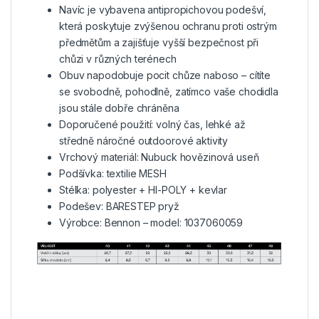
Navíc je vybavena antipropichovou podešví,
která poskytuje zvýšenou ochranu proti ostrým
předmětům a zajišťuje vyšší bezpečnost při
chůzi v různých terénech
Obuv napodobuje pocit chůze naboso – cítíte
se svobodně, pohodlně, zatímco vaše chodidla
jsou stále dobře chráněna
Doporučené použití: volný čas, lehké až
středně náročné outdoorové aktivity
Vrchový materiál: Nubuck hovězinová useň
Podšívka: textilie MESH
Stélka: polyester + HI-POLY + kevlar
Podešev: BARESTEP pryž
Výrobce: Bennon – model: 1037060059