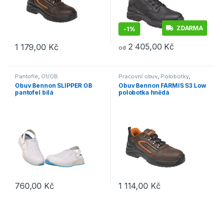
ZDARMA
-
1%
2 405,00
Kč
1 179,00
Kč
od
Tento produkt má více variant. Možnosti lze vybrat na stránce p
Tento produkt má více variant. 
Pantofle
,
O1/OB
Pracovní obuv
,
Polobotky
,
S3/S1P
Obuv Bennon SLIPPER OB
Obuv Bennon FARMIS S3 Low
pantofel bílá
polobotka hnědá
760,00
Kč
1 114,00
Kč
Tento produkt má více variant. Možnosti lze vybrat na stránce p
Tento produkt má více variant. 