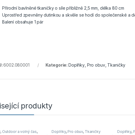
Přírodní bavlněné tkaničky o síle přibližně 2,5 mm, délka 80 cm
Uprostřed zpevněny dutinkou a skvěle se hodí do společenské a d
Balení obsahuje 1 pár
U:
6002.080001
Kategorie:
Doplňky
,
Pro obuv
,
Tkaničky
sející produkty
y
,
Outdoor a volný čas
,
Doplňky
,
Pro obuv
,
Tkaničky
Doplňky
,