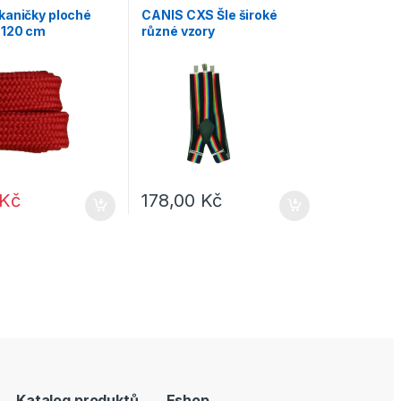
volný čas
kaničky ploché
CANIS CXS Šle široké
 120 cm
různé vzory
Kč
178,00
Kč
Katalog produktů
Eshop