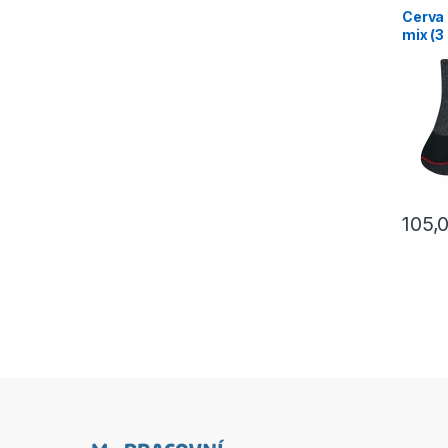
Ponožk
Cerva
mix (3
105,
Tento p