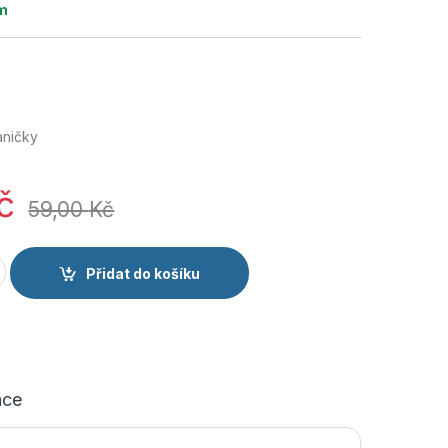
m
aničky
č
59,00
Kč
aničky tenké černé 80 cm množství
Přidat do košíku
ace