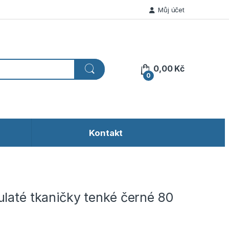
Můj účet
0,00
Kč
0
Kontakt
laté tkaničky tenké černé 80