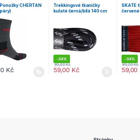
y
 Ponožky CHERTAN
Trekkingové tkaničky
SKATE t
 páry)
kulaté černá/bílá 140 cm
červené
-
34%
-
34%
89,00
Kč
89,00
Kč
00
Kč
59,00
Kč
59,00
rodukt má více variant. Možnosti lze vybrat na stránce produktu
Stránky