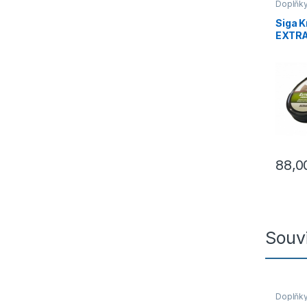
Doplňk
obuv
Siga 
EXTRA 
75 ml
88,
Souvi
Doplňk