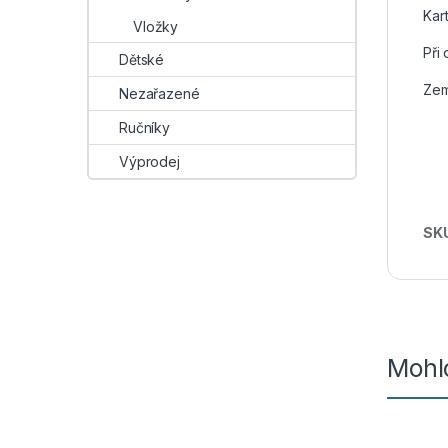
Kar
Vložky
Při
Dětské
Zem
Nezařazené
Ručníky
Výprodej
SK
Mohlo