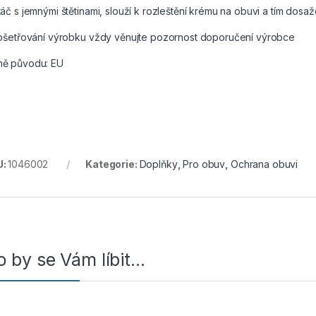
táč s jemnými štětinami, slouží k rozleštění krému na obuvi a tím dos
 ošetřování výrobku vždy věnujte pozornost doporučení výrobce
ě původu: EU
U:
1046002
Kategorie:
Doplňky
,
Pro obuv
,
Ochrana obuvi
 by se Vám líbit…