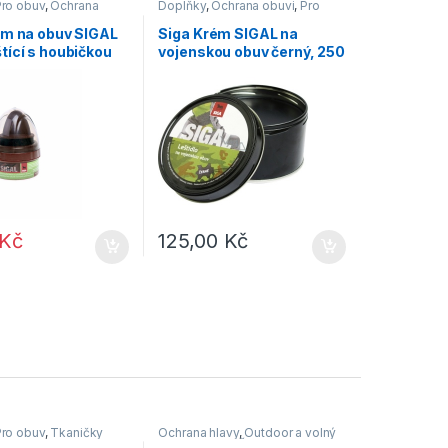
Pro obuv
,
Ochrana
Doplňky
,
Ochrana obuvi
,
Pro
obuv
ém na obuv SIGAL
Siga Krém SIGAL na
tící s houbičkou
vojenskou obuv černý, 250
50ml
g
Kč
125,00
Kč
Pro obuv
,
Tkaničky
Ochrana hlavy
,
Outdoor a volný
čas
,
Doplňky
,
Čepice, rukavice,