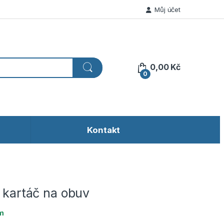
Můj účet
0,00
Kč
0
Kontakt
í kartáč na obuv
m