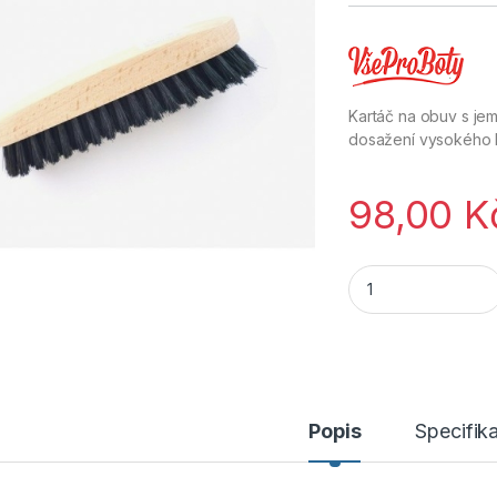
Kartáč na obuv s jem
dosažení vysokého 
98,00
K
Siga Leštící kartá
Popis
Specifik