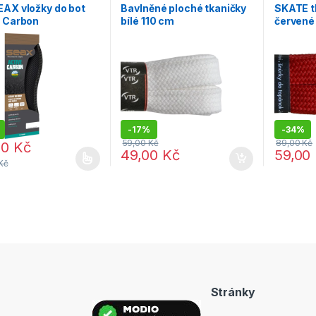
AX vložky do bot
Bavlněné ploché tkaničky
SKATE t
e Carbon
bílé 110 cm
červené
-
17%
-
34%
59,00
Kč
89,00
Kč
00
Kč
49,00
Kč
59,00
Kč
rodukt má více variant. Možnosti lze vybrat na stránce produktu
Stránky