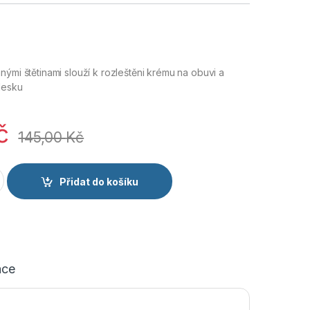
nými štětinami slouží k rozleštěni krému na obuvi a
lesku
č
145,00
Kč
č na obuv množství
Přidat do košíku
ace