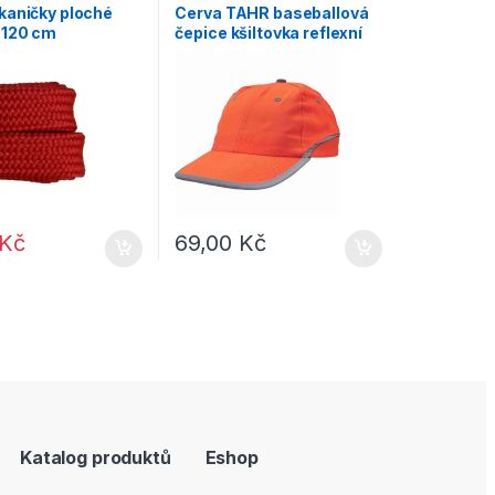
šály
kaničky ploché
Cerva TAHR baseballová
 120 cm
čepice kšiltovka reflexní
oranžová
Kč
69,00
Kč
Katalog produktů
Eshop