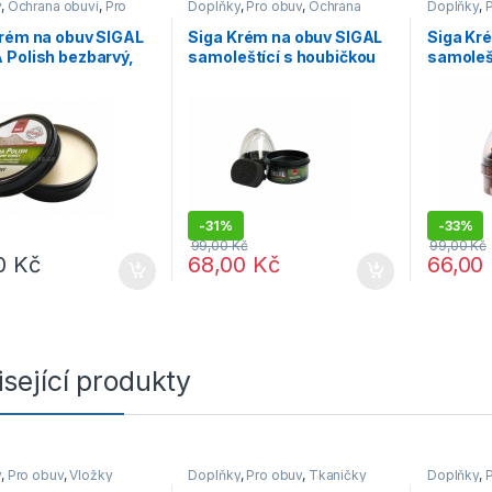
y
,
Ochrana obuvi
,
Pro
Doplňky
,
Pro obuv
,
Ochrana
Doplňky
,
obuvi
obuvi
Krém na obuv SIGAL
Siga Krém na obuv SIGAL
Siga Kr
Polish bezbarvý,
samoleštící s houbičkou
samoleš
černý, 50 ml
hnědý, 
-
31%
-
33%
99,00
Kč
99,00
Kč
00
Kč
68,00
Kč
66,00
sející produkty
y
,
Pro obuv
,
Vložky
Doplňky
,
Pro obuv
,
Tkaničky
Doplňky
,