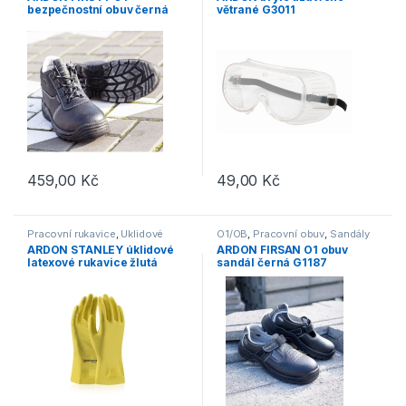
bezpečnostní obuv černá
větrané G3011
G1181
459,00
Kč
49,00
Kč
Tento produkt má více variant. Možnosti lze vybrat na stránce p
Pracovní rukavice
,
Úklidové
O1/OB
,
Pracovní obuv
,
Sandály
ARDON STANLEY úklidové
ARDON FIRSAN O1 obuv
latexové rukavice žlutá
sandál černá G1187
A5002