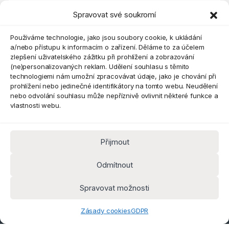
Spravovat své soukromí
Eshop
Používáme technologie, jako jsou soubory cookie, k ukládání
a/nebo přístupu k informacím o zařízení. Děláme to za účelem
zlepšení uživatelského zážitku při prohlížení a zobrazování
(ne)personalizovaných reklam. Udělení souhlasu s těmito
technologiemi nám umožní zpracovávat údaje, jako je chování při
prohlížení nebo jedinečné identifikátory na tomto webu. Neudělení
nebo odvolání souhlasu může nepříznivě ovlivnit některé funkce a
vlastnosti webu.
Přijmout
Máte dotaz? Kontaktujte nás
obchod@pokorine
Odmítnout
k.cz
Kancelář 8:30 - 16:00
Spravovat možnosti
Zásady cookies
GDPR