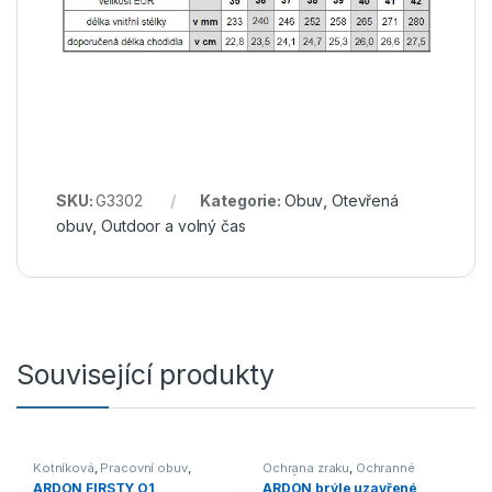
SKU:
G3302
Kategorie:
Obuv
,
Otevřená
obuv
,
Outdoor a volný čas
Související produkty
Kotníková
,
Pracovní obuv
,
Ochrana zraku
,
Ochranné
S3/S1P
pomůcky
ARDON FIRSTY O1
ARDON brýle uzavřené