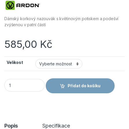
Dámský korkový nazouvák s květinovým potiskem a podešví
zvýšenou v patní částí
585,00
Kč
Velikost
ARDON®JUNO obuv nazouvák dámský rose G3302 množství
Přidat do košíku
Popis
Specifikace