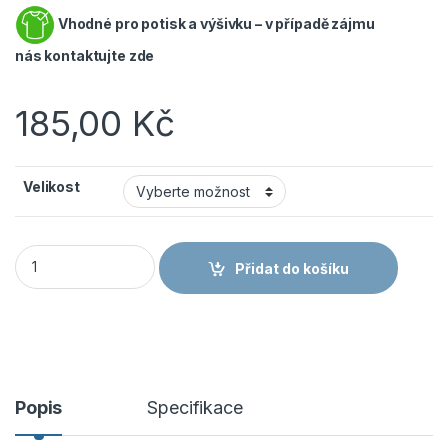
Vhodné pro potisk a výšivku – v případě zájmu
nás
kontaktujte zde
185,00
Kč
Velikost
ARDON 4TECH pánské tričko černá H9328 množství
Přidat do košíku
Popis
Specifikace