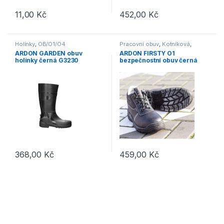
11,00
Kč
452,00
Kč
Tento produkt má více variant. 
Holínky
,
OB/O1/O4
Pracovní obuv
,
Kotníková
,
S3/S1P
ARDON GARDEN obuv
ARDON FIRSTY O1
holínky černá G3230
bezpečnostní obuv černá
G1181
368,00
Kč
459,00
Kč
Tento produkt má více variant. Možnosti lze vybrat na stránce p
Tento produkt má více variant. 