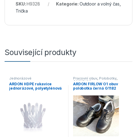
SKU:
H9328
Kategorie:
Outdoor a volný čas
,
Trička
Související produkty
Jednorázové
Pracovní obuv
,
Polobotky
,
O1/O1P/O2
ARDON HDPE rukavice
ARDON FIRLOW O1 obuv
jednorázové, polyetylénová
polobotka černá G1182
folie balení 100 ks A5006