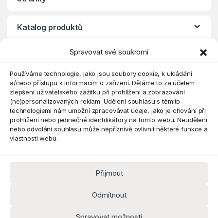
Katalog produktů
Spravovat své soukromí
Eshop
Používáme technologie, jako jsou soubory cookie, k ukládání
a/nebo přístupu k informacím o zařízení. Děláme to za účelem
zlepšení uživatelského zážitku při prohlížení a zobrazování
(ne)personalizovaných reklam. Udělení souhlasu s těmito
technologiemi nám umožní zpracovávat údaje, jako je chování při
prohlížení nebo jedinečné identifikátory na tomto webu. Neudělení
nebo odvolání souhlasu může nepříznivě ovlivnit některé funkce a
vlastnosti webu.
Přijmout
Máte dotaz? Kontaktujte nás
obchod@pokorine
Odmítnout
k.cz
Kancelář 8:30 - 16:00
Spravovat možnosti