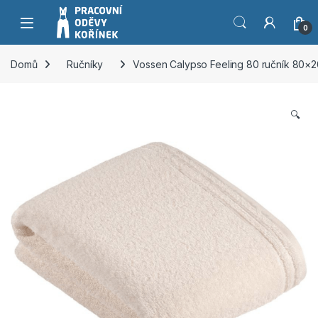
Přeskočit na navigaci
Přeskočit na obsah
0
Domů
Ručníky
Vossen Calypso Feeling 80 ručník 80×
🔍