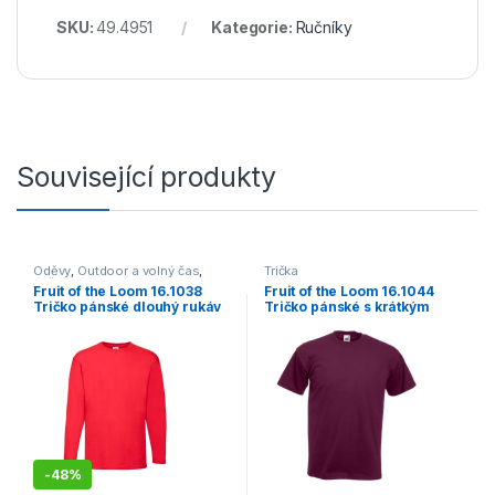
SKU:
49.4951
Kategorie:
Ručníky
Související produkty
Oděvy
,
Outdoor a volný čas
,
Trička
Trička
Fruit of the Loom 16.1038
Fruit of the Loom 16.1044
Tričko pánské dlouhý rukáv
Tričko pánské s krátkým
Red
rukávem burgundy
-
48%