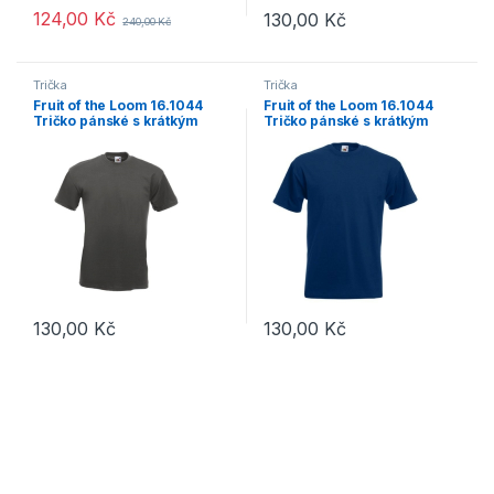
124,00
Kč
130,00
Kč
240,00
Kč
Tento produkt má více variant. Možnosti lze vybrat na stránce p
Tento produkt má více variant. 
Trička
Trička
Fruit of the Loom 16.1044
Fruit of the Loom 16.1044
Tričko pánské s krátkým
Tričko pánské s krátkým
rukávem light graphite
rukávem navy
130,00
Kč
130,00
Kč
Tento produkt má více variant. Možnosti lze vybrat na stránce p
Tento produkt má více variant. 