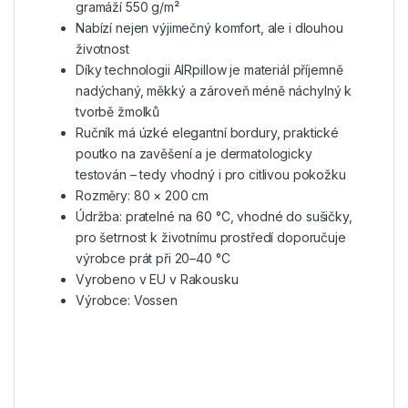
gramáží 550 g/m²
Nabízí nejen výjimečný komfort, ale i dlouhou
životnost
Díky technologii AIRpillow je materiál příjemně
nadýchaný, měkký a zároveň méně náchylný k
tvorbě žmolků
Ručník má úzké elegantní bordury, praktické
poutko na zavěšení a je dermatologicky
testován – tedy vhodný i pro citlivou pokožku
Rozměry: 80 × 200 cm
Údržba: pratelné na 60 °C, vhodné do sušičky,
pro šetrnost k životnímu prostředí doporučuje
výrobce prát při 20–40 °C
Vyrobeno v EU v Rakousku
Výrobce: Vossen