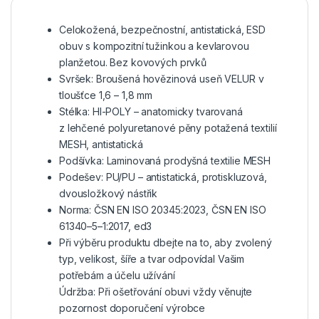
Celokožená, bezpečnostní, antistatická, ESD
obuv s kompozitní tužinkou a kevlarovou
planžetou. Bez kovových prvků
Svršek: Broušená hovězinová useň VELUR v
tloušťce 1,6 – 1,8 mm
Stélka: HI-POLY – anatomicky tvarovaná
z lehčené polyuretanové pěny potažená textilií
MESH, antistatická
Podšívka: Laminovaná prodyšná textilie MESH
Podešev: PU/PU – antistatická, protiskluzová,
dvousložkový nástřik
Norma: ČSN EN ISO 20345:2023, ČSN EN ISO
61340–5–1:2017, ed3
Při výběru produktu dbejte na to, aby zvolený
typ, velikost, šíře a tvar odpovídal Vašim
potřebám a účelu užívání
Údržba: Při ošetřování obuvi vždy věnujte
pozornost doporučení výrobce