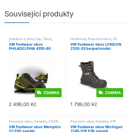
Související produkty
Outdoor a volný čas
,
Obuv
,
Holeňová
,
Pracovní obuv
,
S3
Trekingová
VM Footwear obuv
VM Footwear obuv LONDON
PHILADELPHIA 4355-60
2330-S3 bezpečnostní
Outdoor polobotka
poloholeňová
ZDARMA
ZDARMA
2 499,00
Kč
1 799,00
Kč
Tento produkt má více variant. Možnosti lze vybrat na stránce p
Tento produkt má více variant. 
Pracovní obuv
,
Sandály
,
O1/OB
Pracovní obuv
,
Sandály
,
S1P
VM Footwear obuv Memphis
VM Footwear obuv Michigan
O1 ESD sandál
2145-S1P ESD sandál