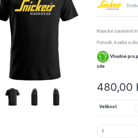
Dostu
Klasické bavlněné t
Pohodlí, kvalita a d
Vhodné pro po
zde
480,00
Velikost
SNICKERS WORKWEA