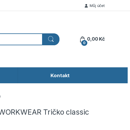
Můj účet
0,00
Kč
0
Kontakt
á
WORKWEAR Tričko classic