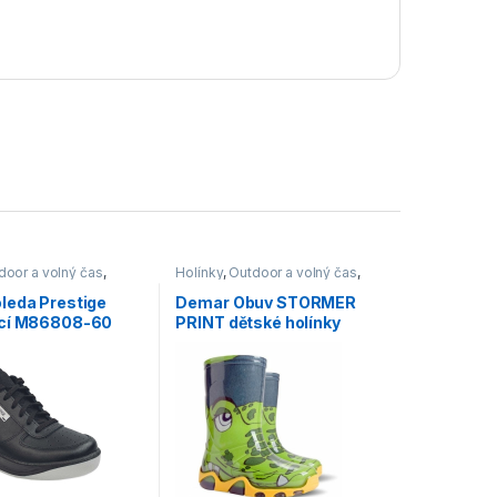
door a volný čas
,
Holínky
,
Outdoor a volný čas
,
,
Pracovní obuv
,
Obuv
,
Dětské
vá
leda Prestige
Demar Obuv STORMER
ací M86808-60
PRINT dětské holínky
krokodýlek