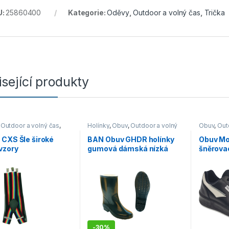
U:
25860400
Kategorie:
Oděvy
,
Outdoor a volný čas
,
Trička
sející produkty
,
Outdoor a volný čas
,
Holínky
,
Obuv
,
Outdoor a volný
Obuv
,
Out
y
čas
,
Pracovní obuv
Polobotky
Vycházko
CXS Šle široké
BAN Obuv GHDR holínky
Obuv Mo
vzory
gumová dámská nízká
šněrov
černá
-
30%