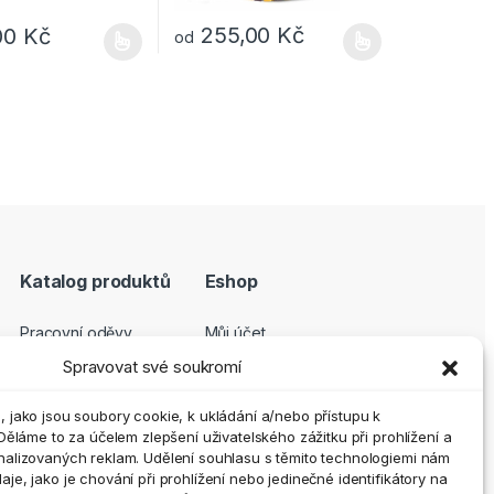
255,00
Kč
,00
Kč
od
e vybrat na stránce produktu
dukt má více variant. Možnosti lze vybrat na stránce produktu
Tento produkt má více variant. Možnosti lze
Katalog produktů
Eshop
Pracovní oděvy
Můj účet
Pracovní obuv
Pokladna
Spravovat své soukromí
Ochranné pomůcky
Košík
 jako jsou soubory cookie, k ukládání a/nebo přístupu k
Outdoor a volný čas
GDPR
Děláme to za účelem zlepšení uživatelského zážitku při prohlížení a
nalizovaných reklam. Udělení souhlasu s těmito technologiemi nám
Doplňky
Obchodní podmínky
e, jako je chování při prohlížení nebo jedinečné identifikátory na
Vrácení zboží a