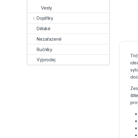
Vesty
Doplňky
Dětské
Nezařazené
Ručníky
Tri
Výprodej
ide
syt
dod
Zes
ští
pro