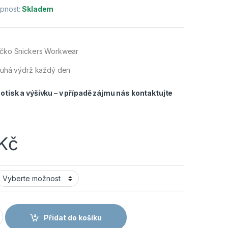
pnost:
Skladem
ričko Snickers Workwear
louhá výdrž každý den
tisk a výšivku – v případě zájmu nás
kontaktujte
Kč
R Tričko classic černá množství
Přidat do košíku