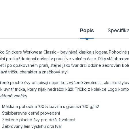
Popis
Specifik
čko Snickers Workwear Classic – bavlněná klasika s logem. Pohodlné 
ální pro každodenní nošení v práci i ve volném čase. Díky stálobare
ost i po opakovaném praní, stejně jako tvar drží odolné žebrování ko
ává tričku charakter a značkový styl.
ílené ploché švy přispívají nejen ke zvýšené životnosti, ale i ke styl
tek uvnitř trička, který nijak nedráždí kůži. Tričko z kolekce Logo kom
věřené značky
Měkká a pohodlná 100% bavlna s gramáží 160 g/m2
Stálobarevné černé provedení
Zesílené ploché švy pro delší životnost
Žebrovaný lem výstřihu drží tvar