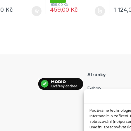
659,00
Kč
00
Kč
459,00
Kč
1 124
Tento produkt má více variant. Možnosti lz
Tento pro
Stránky
E-shop
Prodejny
Hodnocení
Používáme technologie,
Kontakt
informacím o zařízení. 
zobrazování (ne)perso
umožní zpracovávat údaj