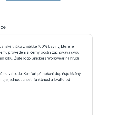
ace
pánské tričko z měkké 100% bavlny, které je
vnému provedení si černý odstín zachovává svou
lem krku. Žluté logo Snickers Workwear na hrudi
ovému vzhledu. Komfort při nošení doplňuje tištěný
binuje jednoduchost, funkčnost a kvalitu od