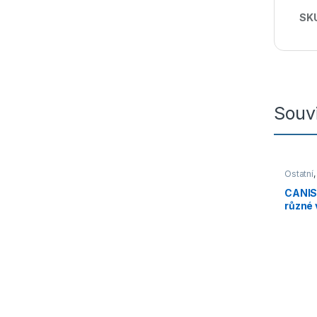
SK
Souvi
Ostatní
Doplňk
CANIS 
různé 