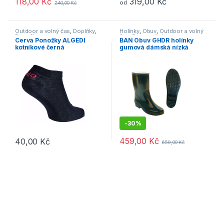
118,00
Kč
319,00
Kč
od
240,00
Kč
Tento produkt má více variant. Možnosti lze vybrat na stránce p
Tento produkt má více variant. 
Outdoor a volný čas
,
Doplňky
,
Holínky
,
Obuv
,
Outdoor a volný
Ponožky
čas
,
Pracovní obuv
Cerva Ponožky ALGEDI
BAN Obuv GHDR holínky
kotníkové černá
gumová dámská nízká
-
30%
459,00
Kč
40,00
Kč
659,00
Kč
Tento produkt má více variant. Možnosti lze vybrat na stránce p
Tento produkt má více variant. 