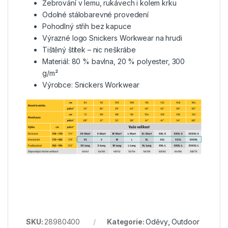
Žebrování v lemu, rukávech i kolem krku
Odolné stálobarevné provedení
Pohodlný střih bez kapuce
Výrazné logo Snickers Workwear na hrudi
Tištěný štítek – nic neškrábe
Materiál: 80 % bavlna, 20 % polyester, 300
g/m²
Výrobce: Snickers Workwear
SKU:
28980400
Kategorie:
Oděvy
,
Outdoor