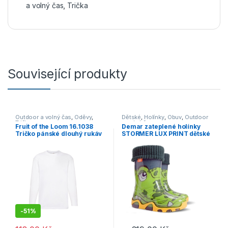
a volný čas
,
Trička
Související produkty
Outdoor a volný čas
,
Oděvy
,
Dětské
,
Holínky
,
Obuv
,
Outdoor
Trička
a volný čas
Fruit of the Loom 16.1038
Demar zateplené holínky
Tričko pánské dlouhý rukáv
STORMER LUX PRINT dětské
bílá
– holínky krokodýlek zimní
-
51%