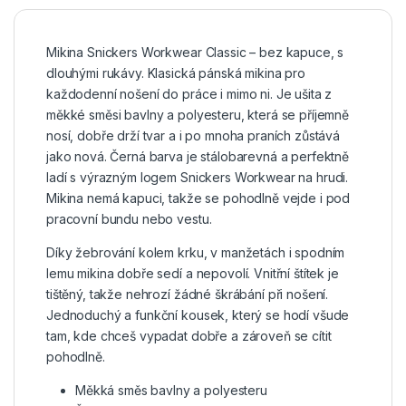
Mikina Snickers Workwear Classic – bez kapuce, s
dlouhými rukávy. Klasická pánská mikina pro
každodenní nošení do práce i mimo ni. Je ušita z
měkké směsi bavlny a polyesteru, která se příjemně
nosí, dobře drží tvar a i po mnoha praních zůstává
jako nová. Černá barva je stálobarevná a perfektně
ladí s výrazným logem Snickers Workwear na hrudi.
Mikina nemá kapuci, takže se pohodlně vejde i pod
pracovní bundu nebo vestu.
Díky žebrování kolem krku, v manžetách i spodním
lemu mikina dobře sedí a nepovolí. Vnitřní štítek je
tištěný, takže nehrozí žádné škrábání při nošení.
Jednoduchý a funkční kousek, který se hodí všude
tam, kde chceš vypadat dobře a zároveň se cítit
pohodlně.
Měkká směs bavlny a polyesteru