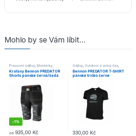
Mohlo by se Vám líbit…
Pracovní oděvy
,
Montérky
,
Oděvy
,
Outdoor a volný čas
,
Kraťasy
Trička
Kraťasy Bennon PREDATOR
Bennon PREDATOR T-SHIRT
Shorts pánské černá/šedá
pánské tričko černé
-
1%
935,00
Kč
330,00
Kč
od