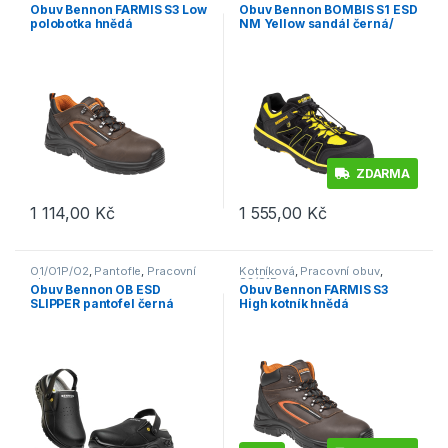
S3/S1P
Obuv Bennon FARMIS S3 Low
Obuv Bennon BOMBIS S1 ESD
polobotka hnědá
NM Yellow sandál černá/
žlutá
ZDARMA
1 114,00
Kč
1 555,00
Kč
Tento produkt má více variant. Možnosti lze vybrat na stránce p
Tento produkt má více variant. 
O1/O1P/O2
,
Pantofle
,
Pracovní
Kotníková
,
Pracovní obuv
,
obuv
S3/S1P
Obuv Bennon OB ESD
Obuv Bennon FARMIS S3
SLIPPER pantofel černá
High kotník hnědá