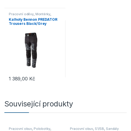
Tento produkt má více variant. Možnosti lze vybrat na stránce p
Tento produkt má více variant. 
Pracovní oděvy
,
Montérky
,
Kalhoty
Kalhoty Bennon PREDATOR
Trousers Black/Grey
1 389,00
Kč
Tento produkt má více variant. Možnosti lze vybrat na stránce p
Související produkty
Pracovní obuv
,
Polobotky
,
Pracovní obuv
,
S1/SB
,
Sandály