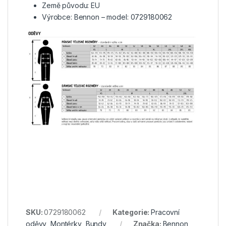
Země původu: EU
Výrobce: Bennon – model: 0729180062
SKU:
0729180062
Kategorie:
Pracovní
oděvy
,
Montérky
,
Bundy
Značka:
Bennon