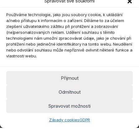
Spravovat své soukromí
Eshop
Používáme technologie, jako jsou soubory cookie, k ukládání
a/nebo přístupu k informacím o zařízení. Děláme to za účelem
zlepšení uživatelského zážitku při prohlížení a zobrazování
(ne)personalizovaných reklam. Udělení souhlasu s těmito
technologiemi nám umožní zpracovávat údaje, jako je chování při
prohlížení nebo jedinečné identifikátory na tomto webu. Neudělení
nebo odvolání souhlasu může nepříznivě ovlivnit některé funkce a
vlastnosti webu.
Přijmout
Máte dotaz? Kontaktujte nás
obchod@pokorine
Odmítnout
k.cz
Kancelář 8:30 - 16:00
Spravovat možnosti
Zásady cookies
GDPR