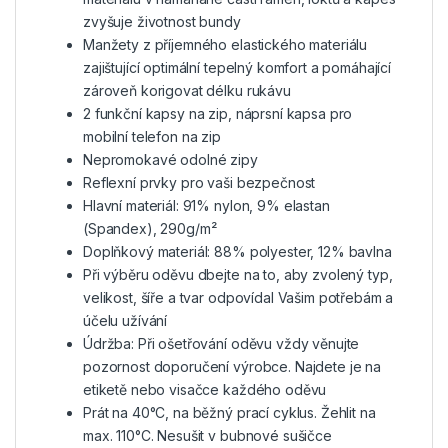
zvyšuje životnost bundy
Manžety z příjemného elastického materiálu
zajištující optimální tepelný komfort a pomáhající
zároveň korigovat délku rukávu
2 funkční kapsy na zip, náprsní kapsa pro
mobilní telefon na zip
Nepromokavé odolné zipy
Reflexní prvky pro vaši bezpečnost
Hlavní materiál: 91% nylon, 9% elastan
(Spandex), 290g/m²
Doplňkový materiál: 88% polyester, 12% bavlna
Při výběru oděvu dbejte na to, aby zvolený typ,
velikost, šíře a tvar odpovídal Vašim potřebám a
účelu užívání
Údržba: Při ošetřování oděvu vždy věnujte
pozornost doporučení výrobce. Najdete je na
etiketě nebo visačce každého oděvu
Prát na 40°C, na běžný prací cyklus. Žehlit na
max. 110°C. Nesušit v bubnové sušičce