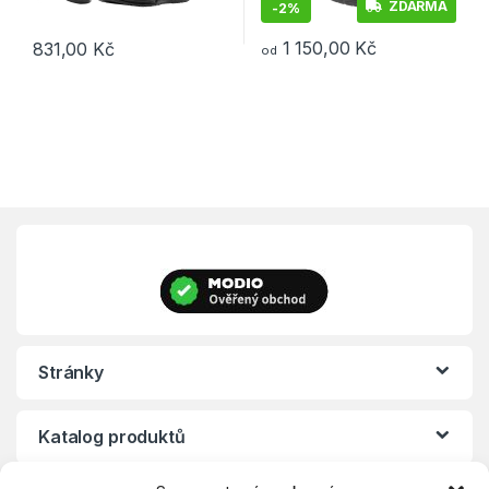
ZDARMA
-
2%
1 150,00
Kč
831,00
Kč
od
Tento produkt má více variant. Možnosti lze vybrat na stránce p
Tento produkt má více variant. 
Stránky
Katalog produktů