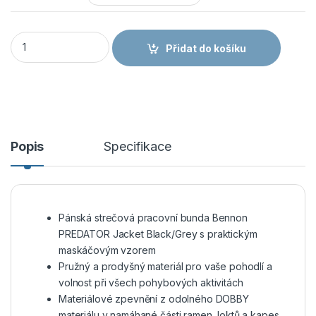
Bunda Bennon PREDATOR Jacket Black/Grey množství
Přidat do košíku
Popis
Specifikace
Pánská strečová pracovní bunda Bennon
PREDATOR Jacket Black/Grey s praktickým
maskáčovým vzorem
Pružný a prodyšný materiál pro vaše pohodlí a
volnost při všech pohybových aktivitách
Materiálové zpevnění z odolného DOBBY
materiálu v namáhané části ramen, loktů a kapes