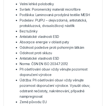
Velmi lehké polobotky
Svršek: Poromerický materiál microfibre
Podšívka: Laminovaná prodyšná textilie MESH
Podešev: PU/PU – olejivzdorná, antistatická,
protiskluzová, dvousložkový nástřik
Bez tužinky
Antistatické vlastnosti ESD
Absorpce energie v oblasti paty
Odolnost podešve proti pohonným látkám
Odolnost proti skluzu
Antistatické vlastnosti ESD
Norma: ČSN EN ISO 20347:2012
Při ošetřování obuvi vždy věnujte pozornost
doporučení výrobce
Údržba: Při ošetřování obuvi vždy věnujte
pozornost doporučení výrobce. Vysušit obuv,
odstranit nečistoty, nakrémování, případně
naimpregnovat
Země původu: EU