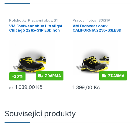
Polobotky
,
Pracovní obuv
,
S1
Pracovní obuv
,
S3/S1P
VM Footwear obuv Ultralight
VM Footwear obuv
Chicago 2285-S1P ESD non
CALIFORNIA 2295-S3LESD
metalic polobotka
non metallic polobotka
ZDARMA
ZDARMA
-
20%
1 039,00
Kč
1 399,00
Kč
od
Tento produkt má více variant. Možnosti lze vybrat na stránce p
Tento produkt má více variant. 
Související produkty