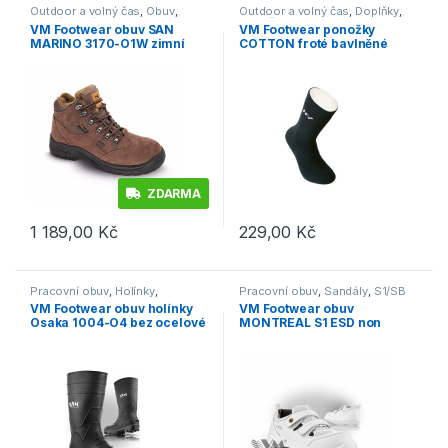
Outdoor a volný čas
,
Obuv
,
Outdoor a volný čas
,
Doplňky
,
Vycházková
,
Výprodej
Ponožky
VM Footwear obuv SAN
VM Footwear ponožky
MARINO 3170-O1W zimní
COTTON froté bavlněné
8002 (3 páry)
ZDARMA
1 189,00
Kč
229,00
Kč
Tento produkt má více variant. Možnosti lze vybrat na stránce p
Tento produkt má více variant. 
Pracovní obuv
,
Holínky
,
Pracovní obuv
,
Sandály
,
S1/SB
OB/O1/O4
VM Footwear obuv holínky
VM Footwear obuv
Osaka 1004-O4 bez ocelové
MONTREAL S1 ESD non
tužinky a planžety
metallic sandál