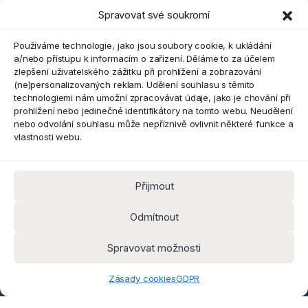
Spravovat své soukromí
Eshop
Používáme technologie, jako jsou soubory cookie, k ukládání
a/nebo přístupu k informacím o zařízení. Děláme to za účelem
zlepšení uživatelského zážitku při prohlížení a zobrazování
(ne)personalizovaných reklam. Udělení souhlasu s těmito
technologiemi nám umožní zpracovávat údaje, jako je chování při
prohlížení nebo jedinečné identifikátory na tomto webu. Neudělení
nebo odvolání souhlasu může nepříznivě ovlivnit některé funkce a
vlastnosti webu.
Přijmout
Máte dotaz? Kontaktujte nás
obchod@pokorine
Odmítnout
k.cz
Kancelář 8:30 - 16:00
Spravovat možnosti
Zásady cookies
GDPR