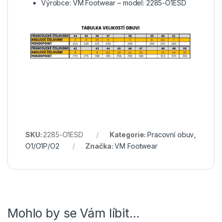
Výrobce: VM Footwear – model: 2285-O1ESD
SKU:
2285-O1ESD
Kategorie:
Pracovní obuv
,
O1/O1P/O2
Značka:
VM Footwear
Mohlo by se Vám líbit…