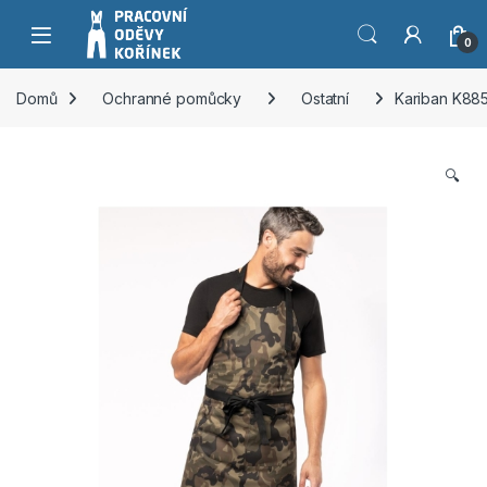
Přeskočit na navigaci
Přeskočit na obsah
0
Domů
Ochranné pomůcky
Ostatní
Kariban K88
🔍