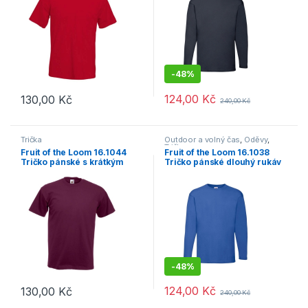
-
48%
124,00
Kč
130,00
Kč
240,00
Kč
Tento produkt má více variant. Možnosti lze vybrat na stránce p
Tento produkt má více variant. 
Trička
Outdoor a volný čas
,
Oděvy
,
Trička
Fruit of the Loom 16.1044
Fruit of the Loom 16.1038
Tričko pánské s krátkým
Tričko pánské dlouhý rukáv
rukávem burgundy
Royal Blue
-
48%
124,00
Kč
130,00
Kč
240,00
Kč
Tento produkt má více variant. Možnosti lze vybrat na stránce p
Tento produkt má více variant. 