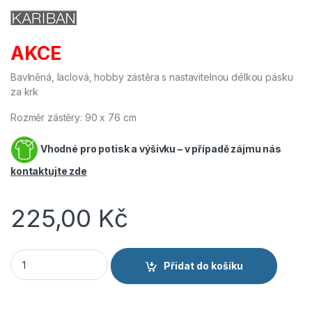
AKCE
Bavlněná, laclová, hobby zástěra s nastavitelnou délkou pásku
za krk
Rozměr zástěry: 90 x 76 cm
Vhodné pro potisk a výšivku – v případě zájmu nás
kontaktujte zde
225,00
Kč
Kariban K885 Hobby zástěra s laclem maskáčová množství
Přidat do košíku