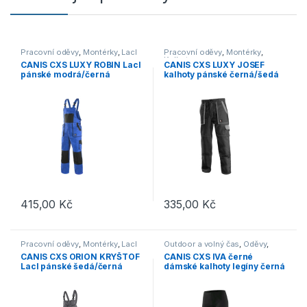
Pracovní oděvy
,
Montérky
,
Lacl
Pracovní oděvy
,
Montérky
,
Kalhoty
CANIS CXS LUXY ROBIN Lacl
CANIS CXS LUXY JOSEF
pánské modrá/černá
kalhoty pánské černá/šedá
415,00
Kč
335,00
Kč
Tento produkt má více variant. Možnosti lze vybrat na stránce p
Tento produkt má více variant. 
Pracovní oděvy
,
Montérky
,
Lacl
Outdoor a volný čas
,
Oděvy
,
Kalhoty
CANIS CXS ORION KRYŠTOF
CANIS CXS IVA černé
Lacl pánské šedá/černá
dámské kalhoty legíny černá