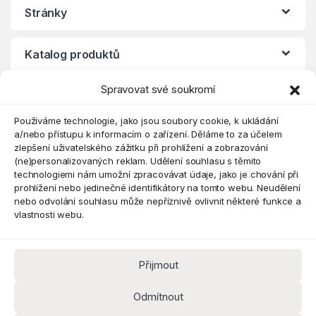
Stránky
Katalog produktů
Spravovat své soukromí
Eshop
Používáme technologie, jako jsou soubory cookie, k ukládání
a/nebo přístupu k informacím o zařízení. Děláme to za účelem
zlepšení uživatelského zážitku při prohlížení a zobrazování
(ne)personalizovaných reklam. Udělení souhlasu s těmito
technologiemi nám umožní zpracovávat údaje, jako je chování při
prohlížení nebo jedinečné identifikátory na tomto webu. Neudělení
nebo odvolání souhlasu může nepříznivě ovlivnit některé funkce a
vlastnosti webu.
Přijmout
Máte dotaz? Kontaktujte nás
obchod@pokorine
Odmítnout
k.cz