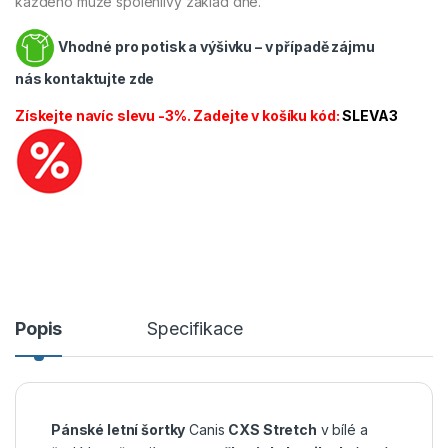
každého muže spolehlivý základ dne.
Vhodné pro potisk a výšivku – v případě zájmu
nás
kontaktujte zde
Získejte navíc slevu -3%. Zadejte v košíku kód:
SLEVA3
Popis
Specifikace
Pánské letní šortky
Canis
CXS Stretch
v bílé a