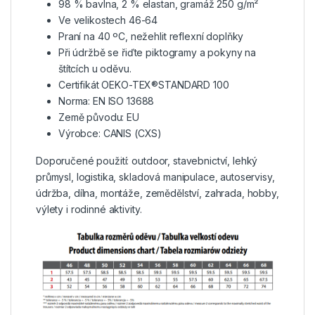
98 % bavlna, 2 % elastan, gramáž 250 g/m²
Ve velikostech 46-64
Praní na 40 ºC, nežehlit reflexní doplňky
Při údržbě se řiďte piktogramy a pokyny na
štítcích u oděvu.
Certifikát OEKO-TEX®STANDARD 100
Norma: EN ISO 13688
Země původu: EU
Výrobce: CANIS (CXS)
Doporučené použití: outdoor, stavebnictví, lehký
průmysl, logistika, skladová manipulace, autoservisy,
údržba, dílna, montáže, zemědělství, zahrada, hobby,
výlety i rodinné aktivity.