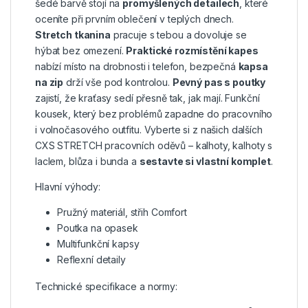
šedé barvě stojí na
promyšlených detailech
, které
oceníte při prvním oblečení v teplých dnech.
Stretch tkanina
pracuje s tebou a dovoluje se
hýbat bez omezení.
Praktické rozmístění kapes
nabízí místo na drobnosti i telefon, bezpečná
kapsa
na zip
drží vše pod kontrolou.
Pevný pas s poutky
zajistí, že kraťasy sedí přesně tak, jak mají. Funkční
kousek, který bez problémů zapadne do pracovního
i volnočasového outfitu. Vyberte si z našich dalších
CXS STRETCH
pracovních
oděvů – kalhoty, kalhoty s
laclem, blůza i bunda a
sestavte si vlastní komplet
.
Hlavní výhody:
Pružný materiál, střih Comfort
Poutka na opasek
Multifunkční kapsy
Reflexní detaily
Technické specifikace a normy: