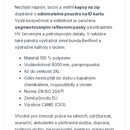
Nechybí náprsní, boční a vnitřní
kapsy na zip
doplněné o
odnímatelné pouzdro na ID kartu
.
Vyšší bezpečnost a viditelnost je zaručena
segmentovanými reflexními pásky
a kontrastními
HV červenými a petrolejovými detaily. V nabídce
také pánská výstražná zimní bunda Bedford a
výstražné kalhoty s laclem.
Materiál 100 % polyester
Voděodolnost 8000 mm, paropropustná
Až do velikosti 3XL
Oděv nesmí přijít do styku s kapalnými
chemikáliemi, rozpouštědly a ohněm
Norma: EN ISO 20471
Země původu: EU
Výrobce CANIS (CXS)
Vhodné pro činnosti: práce na silnicích, údržba tratí,
asanační, ambulantní a záchranná služba, doprava,
poštovní služby, bezpečnostní agentury, manipulační