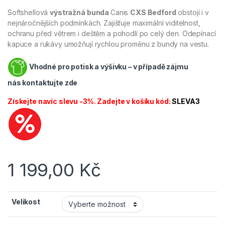
Softshellová
výstražná bunda
Canis
CXS Bedford
obstojí i v
nejnáročnějších podmínkách. Zajišťuje maximální viditelnost,
ochranu před větrem i deštěm a pohodlí po celý den. Odepínací
kapuce a rukávy umožňují rychlou proměnu z bundy na vestu.
Vhodné pro potisk a výšivku – v případě zájmu
nás
kontaktujte zde
Získejte navíc slevu -3%. Zadejte v košíku kód:
SLEVA3
1 199,00
Kč
Velikost