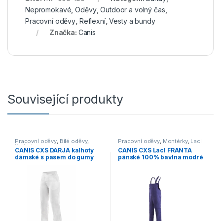
Nepromokavé
,
Oděvy
,
Outdoor a volný čas
,
Pracovní oděvy
,
Reflexní
,
Vesty a bundy
Značka:
Canis
Související produkty
Pracovní oděvy
,
Bílé oděvy
,
Pracovní oděvy
,
Montérky
,
Lacl
Kalhoty
CANIS CXS DARJA kalhoty
CANIS CXS Lacl FRANTA
dámské s pasem do gumy
pánské 100% bavlna modré
bílé