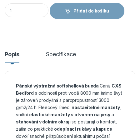
CANIS CXS BEDFORD Výstražná pánská bunda softshell množ
Přidat do košíku
Popis
Specifikace
Pánská výstražná softshellová bunda
Canis
CXS
Bedford
s odolností proti vodě 8000 mm (mimo švy)
je zároveň prodyšná s paropropustností 3000
g/m2/24 h. Fleecový límec,
nastavitelné manžety
,
vnitřní
elastické manžety s otvorem na prsy
a
stahování v dolním okraji
se postarají o komfort,
zatím co praktické
odepínací rukávy
a
kapuce
dovolí snadné přizpůsobení aktuálnímu počasí.