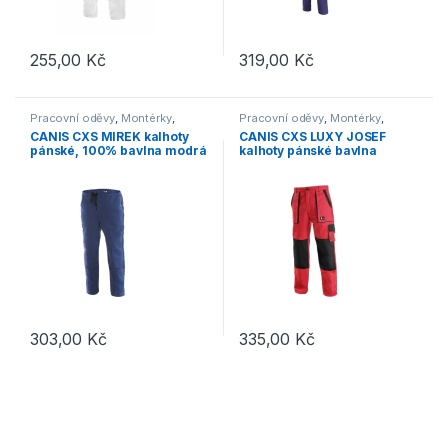
255,00
Kč
319,00
Kč
Tento produkt má více variant. Možnosti lze vybrat na stránce p
Tento produkt má více variant. 
Pracovní oděvy
,
Montérky
,
Pracovní oděvy
,
Montérky
,
Kalhoty
Kalhoty
CANIS CXS MIREK kalhoty
CANIS CXS LUXY JOSEF
pánské, 100% bavlna modrá
kalhoty pánské bavlna
červená/černá
303,00
Kč
335,00
Kč
Tento produkt má více variant. Možnosti lze vybrat na stránce p
Tento produkt má více variant. 