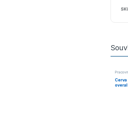
SK
Souvi
Pracovn
Cerva
overal
kapuc