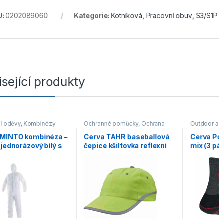
U:
0202089060
Kategorie:
Kotníková
,
Pracovní obuv
,
S3/S1P
sející produkty
í oděvy
,
Kombinézy
Ochranné pomůcky
,
Ochrana
Outdoor a
hlavy
,
Outdoor a volný čas
,
Ponožky
Doplňky
,
Čepice, rukavice, šály
 MINTO kombinéza –
Cerva TAHR baseballová
Cerva 
 jednorázový bílý s
čepice kšiltovka reflexní
mix (3 p
í
žlutá