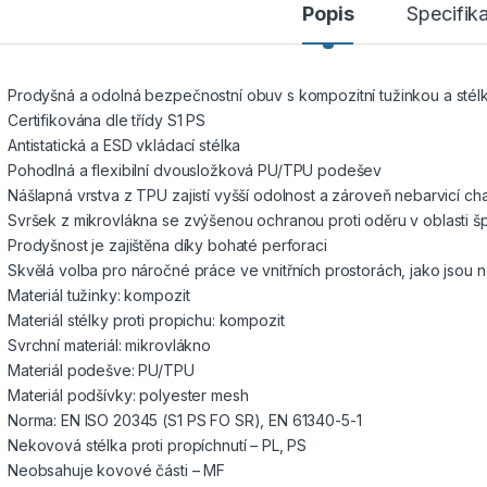
Popis
Specifik
Prodyšná a odolná bezpečnostní obuv s kompozitní tužinkou a stélk
Certifikována dle třídy S1 PS
Antistatická a ESD vkládací stélka
Pohodlná a flexibilní dvousložková PU/TPU podešev
Nášlapná vrstva z TPU zajistí vyšší odolnost a zároveň nebarvicí c
Svršek z mikrovlákna se zvýšenou ochranou proti oděru v oblasti špi
Prodyšnost je zajištěna díky bohaté perforaci
Skvělá volba pro náročné práce ve vnitřních prostorách, jako jsou 
Materiál tužinky: kompozit
Materiál stélky proti propichu: kompozit
Svrchní materiál: mikrovlákno
Materiál podešve: PU/TPU
Materiál podšívky: polyester mesh
Norma: EN ISO 20345 (S1 PS FO SR), EN 61340-5-1
Nekovová stélka proti propíchnutí – PL, PS
Neobsahuje kovové části – MF