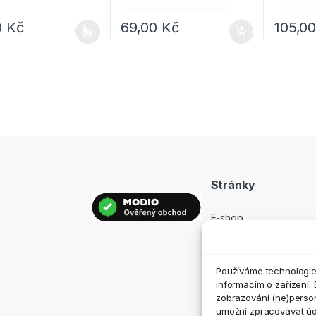
0
Kč
69,00
Kč
105,0
rodukt má více variant. Možnosti lze vybrat na stránce produktu
Tento pro
Stránky
E-shop
Prodejny
Hodnocení
Používáme technologie,
Kontakt
informacím o zařízení. 
zobrazování (ne)perso
umožní zpracovávat údaj