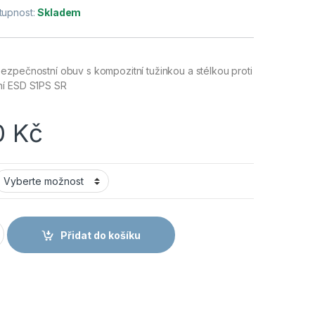
tupnost:
Skladem
ezpečnostní obuv s kompozitní tužinkou a stélkou proti
ní ESD S1PS SR
0
Kč
 MF ESD S1PS SR kotník černá množství
Přidat do košíku