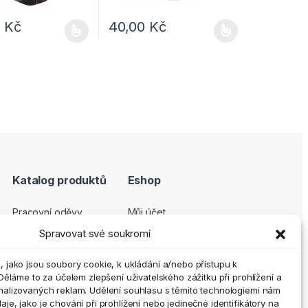
0
Kč
40,00
Kč
dukt má více variant. Možnosti lze vybrat na stránce produktu
Tento produkt má více variant. Možnosti lze
Katalog produktů
Eshop
Pracovní oděvy
Můj účet
Pracovní obuv
Pokladna
Spravovat své soukromí
Ochranné pomůcky
Košík
 jako jsou soubory cookie, k ukládání a/nebo přístupu k
Outdoor a volný čas
GDPR
Děláme to za účelem zlepšení uživatelského zážitku při prohlížení a
Doplňky
Obchodní podmínky
nalizovaných reklam. Udělení souhlasu s těmito technologiemi nám
e, jako je chování při prohlížení nebo jedinečné identifikátory na