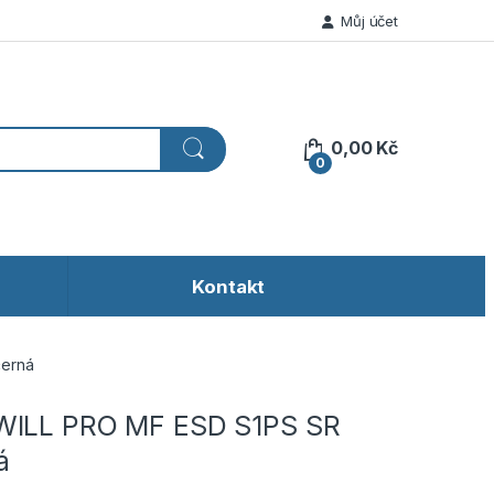
Můj účet
0,00
Kč
0
Kontakt
černá
WILL PRO MF ESD S1PS SR
á