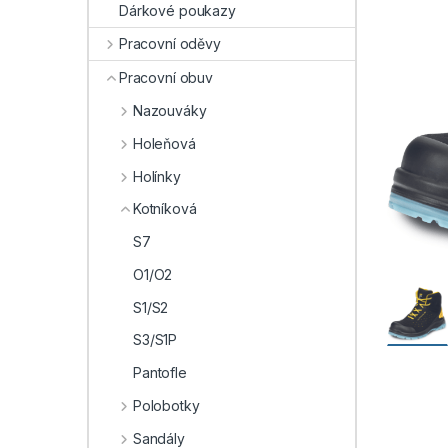
Dárkové poukazy
Pracovní oděvy
Pracovní obuv
Nazouváky
Holeňová
Holínky
Kotníková
S7
O1/O2
S1/S2
S3/S1P
Pantofle
Polobotky
Sandály