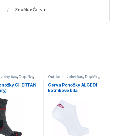
Značka:
Červa
 volný čas
,
Doplňky
,
Outdoor a volný čas
,
Doplňky
,
Ponožky
Ponožky CHERTAN
Cerva Ponožky ALGEDI
áry)
kotníkové bílá