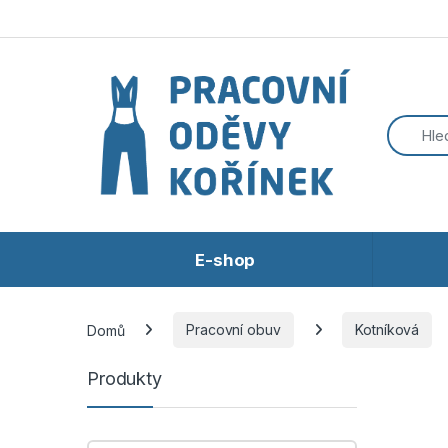
Přeskočit na navigaci
Přeskočit na obsah
E-shop
Domů
Pracovní obuv
Kotníková
Produkty