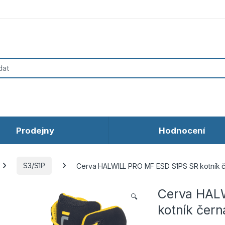
Prodejny
Hodnocení
S3/S1P
Cerva HALWILL PRO MF ESD S1PS SR kotník 
Cerva HAL
🔍
kotník čern