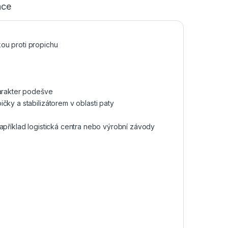
ace
ou proti propichu
harakter podešve
čky a stabilizátorem v oblasti paty
například logistická centra nebo výrobní závody