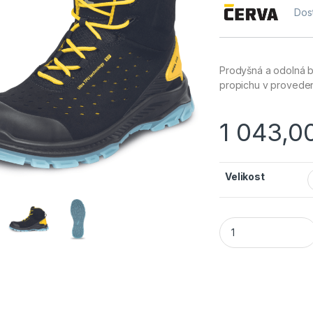
Dos
Prodyšná a odolná b
propichu v provede
1 043,0
Velikost
Cerva HALWILL PRO