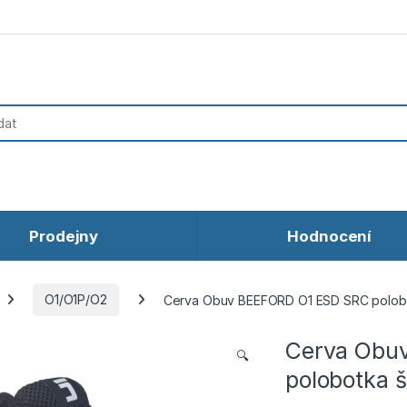
Prodejny
Hodnocení
O1/O1P/O2
Cerva Obuv BEEFORD O1 ESD SRC polob
Cerva Obu
🔍
polobotka 