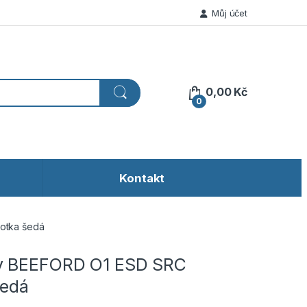
Můj účet
0,00
Kč
0
Kontakt
otka šedá
v BEEFORD O1 ESD SRC
šedá