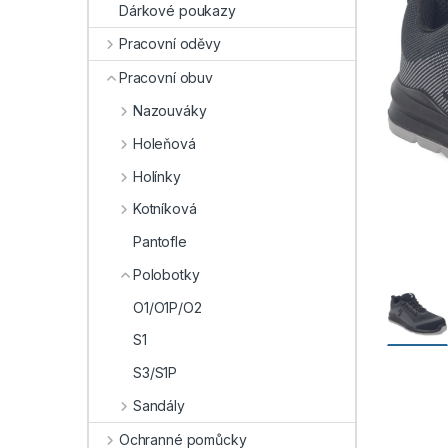
Dárkové poukazy
Pracovní oděvy
Pracovní obuv
Nazouváky
Holeňová
Holínky
Kotníková
Pantofle
Polobotky
O1/O1P/O2
S1
S3/S1P
Sandály
Ochranné pomůcky