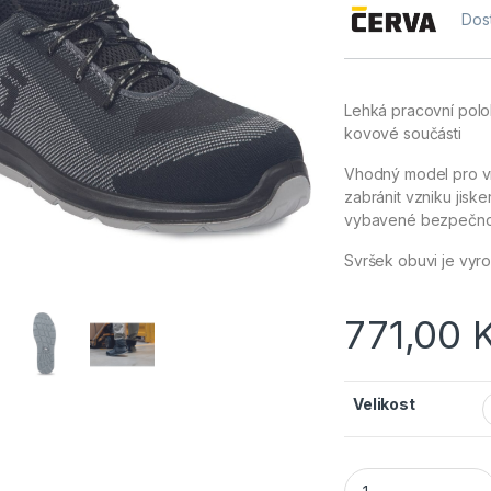
Dos
Lehká pracovní polo
kovové součásti
Vhodný model pro vni
zabránit vzniku jisk
vybavené bezpečno
Svršek obuvi je vyr
771,00
Velikost
Cerva Obuv BEEFOR