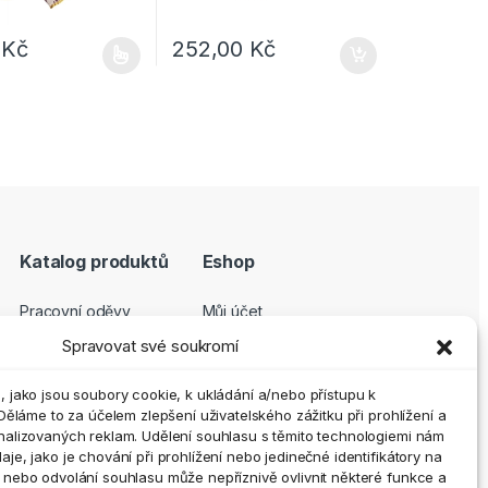
9
Kč
252,00
Kč
e vybrat na stránce produktu
dukt má více variant. Možnosti lze vybrat na stránce produktu
Katalog produktů
Eshop
Pracovní oděvy
Můj účet
Pracovní obuv
Pokladna
Spravovat své soukromí
Ochranné pomůcky
Košík
 jako jsou soubory cookie, k ukládání a/nebo přístupu k
Outdoor a volný čas
GDPR
Děláme to za účelem zlepšení uživatelského zážitku při prohlížení a
Doplňky
Obchodní podmínky
nalizovaných reklam. Udělení souhlasu s těmito technologiemi nám
e, jako je chování při prohlížení nebo jedinečné identifikátory na
Vrácení zboží a
nebo odvolání souhlasu může nepříznivě ovlivnit některé funkce a