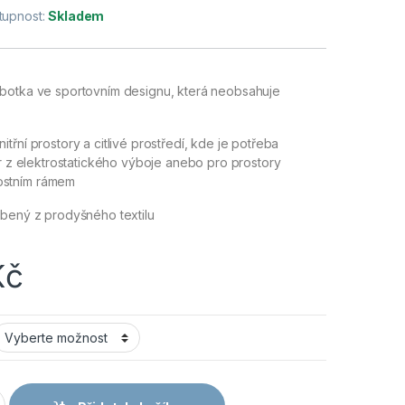
tupnost:
Skladem
botka ve sportovním designu, která neobsahuje
třní prostory a citlivé prostředí, kde je potřeba
er z elektrostatického výboje anebo pro prostory
stním rámem
obený z prodyšného textilu
Kč
D O1 ESD SRC polobotka šedá množství