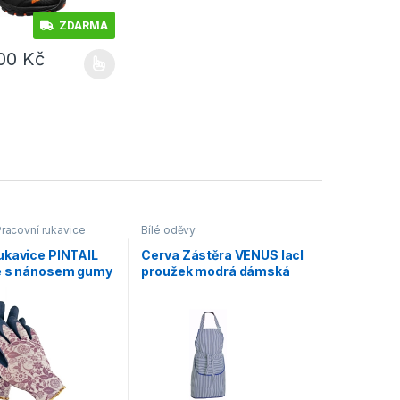
ZDARMA
,00
Kč
e vybrat na stránce produktu
dukt má více variant. Možnosti lze vybrat na stránce produktu
racovní rukavice
Bílé oděvy
ukavice PINTAIL
Cerva Zástěra VENUS lacl
e s nánosem gumy
proužek modrá dámská