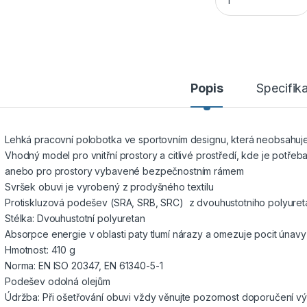
Popis
Specifik
Lehká pracovní polobotka ve sportovním designu, která neobsahuj
Vhodný model pro vnitřní prostory a citlivé prostředí, kde je potřeba
anebo pro prostory vybavené bezpečnostním rámem
Svršek obuvi je vyrobený z prodyšného textilu
Protiskluzová podešev (SRA, SRB, SRC) z dvouhustotniho polyuret
Stélka: Dvouhustotní polyuretan
Absorpce energie v oblasti paty tlumí nárazy a omezuje pocit únav
Hmotnost: 410 g
Norma: EN ISO 20347, EN 61340-5-1
Podešev odolná olejům
Údržba: Při ošetřování obuvi vždy věnujte pozornost doporučení v