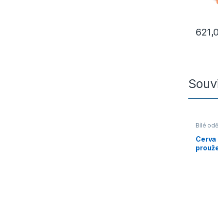
621,
Tento p
Souvi
Bílé od
Cerva 
prouž