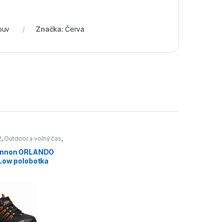
buv
Značka:
Červa
2
,
Outdoor a volný čas
,
,
Pracovní obuv
ennon ORLANDO
Low polobotka
ranžová