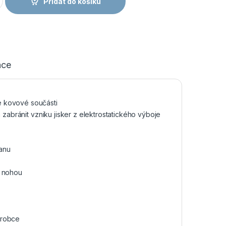
Přidat do košíku
ace
e kovové součásti
 zabránit vzniku jisker z elektrostatického výboje
anu
y nohou
ýrobce