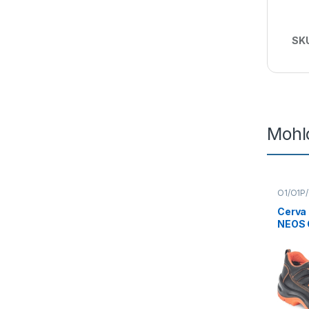
SK
Mohlo
O1/O1P
obuv
Cerva
NEOS 
černá