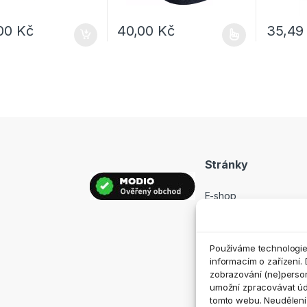
,00
Kč
40,00
Kč
35,4
Tento produkt má více variant. Možnosti lz
Tento pro
Stránky
E-shop
Prodejny
Hodnocení
Používáme technologie,
Kontakt
informacím o zařízení. 
zobrazování (ne)perso
umožní zpracovávat údaj
tomto webu. Neudělení 