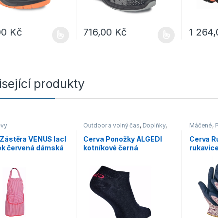
00
Kč
716,00
Kč
1 264
rodukt má více variant. Možnosti lze vybrat na stránce produktu
Tento produkt má více variant. Možnosti lz
Tento pro
sející produkty
ěvy
Outdoor a volný čas
,
Doplňky
,
Máčené
,
P
Ponožky
Zástěra VENUS lacl
Cerva Ponožky ALGEDI
Cerva R
ek červená dámská
kotníkové černá
rukavic
fialové