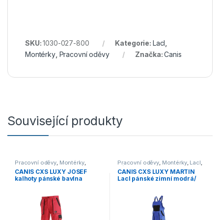
SKU:
1030-027-800
Kategorie:
Lacl
,
Montérky
,
Pracovní oděvy
Značka:
Canis
Související produkty
Pracovní oděvy
,
Montérky
,
Pracovní oděvy
,
Montérky
,
Lacl
,
Kalhoty
Výprodej
CANIS CXS LUXY JOSEF
CANIS CXS LUXY MARTIN
kalhoty pánské bavlna
Lacl pánské zimní modrá/
červená/černá
černá