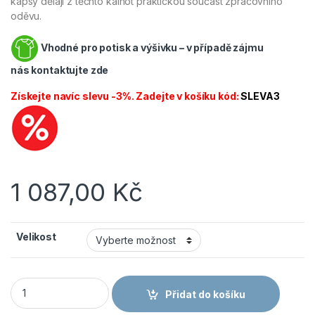
kapsy dělají z těchto kalhot praktickou součást zpracovního
oděvu.
Vhodné pro potisk a výšivku – v případě zájmu
nás
kontaktujte zde
Získejte navíc slevu -3%. Zadejte v košíku kód:
SLEVA3
1 087,00
Kč
Velikost
CANIS CXS STRETCH Pánské laclové kalhoty černá množství
Přidat do košíku