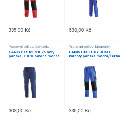
335,00
Kč
638,00
Kč
Tento produkt má více variant. Možnosti lze vybrat na stránce p
Tento produkt má více variant. 
Pracovní oděvy
,
Montérky
,
Pracovní oděvy
,
Montérky
,
Kalhoty
Kalhoty
CANIS CXS MIREK kalhoty
CANIS CXS LUXY JOSEF
pánské, 100% bavlna modrá
kalhoty pánské modrá/černá
303,00
Kč
335,00
Kč
Tento produkt má více variant. Možnosti lze vybrat na stránce p
Tento produkt má více variant. 