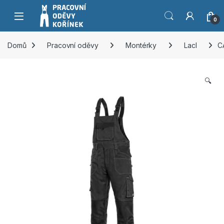
Přeskočit na navigaci
Přeskočit na obsah
0
Domů
Pracovní oděvy
Montérky
Lacl
C
🔍