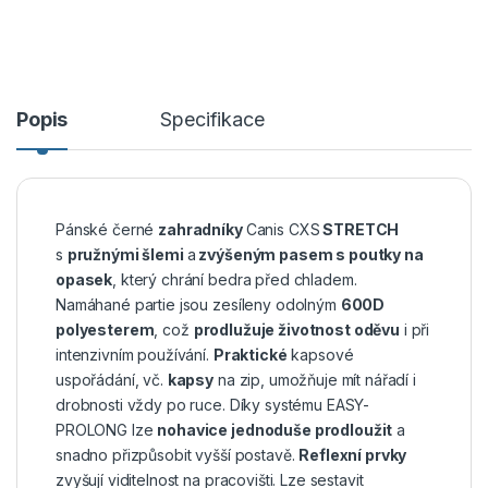
Popis
Specifikace
Pánské černé
zahradníky
Canis CXS
STRETCH
s
pružnými šlemi
a
zvýšeným pasem s poutky na
opasek
, který chrání bedra před chladem.
Namáhané partie jsou zesíleny odolným
600D
polyesterem
, což
prodlužuje životnost oděvu
i při
intenzivním používání.
Praktické
kapsové
uspořádání, vč.
kapsy
na zip, umožňuje mít nářadí i
drobnosti vždy po ruce. Díky systému EASY-
PROLONG lze
nohavice jednoduše prodloužit
a
snadno přizpůsobit vyšší postavě.
Reflexní prvky
zvyšují viditelnost na pracovišti. Lze sestavit