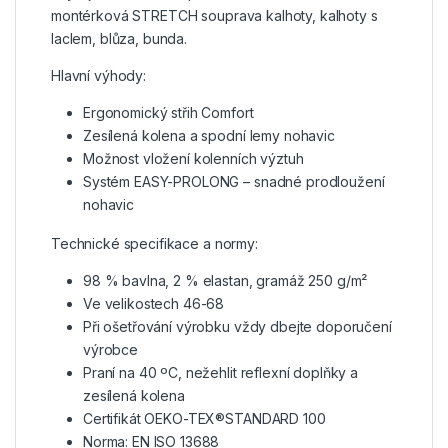
montérková STRETCH souprava kalhoty, kalhoty s
laclem, blůza, bunda.
Hlavní výhody:
Ergonomický střih Comfort
Zesílená kolena a spodní lemy nohavic
Možnost vložení kolenních výztuh
Systém EASY-PROLONG – snadné prodloužení
nohavic
Technické specifikace a normy:
98 % bavlna, 2 % elastan, gramáž 250 g/m²
Ve velikostech 46-68
Při ošetřování výrobku vždy dbejte doporučení
výrobce
Praní na 40 ºC, nežehlit reflexní doplňky a
zesílená kolena
Certifikát OEKO-TEX®STANDARD 100
Norma: EN ISO 13688