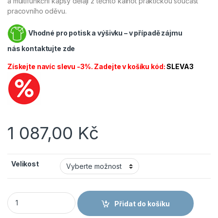
a multifunkční kapsy dělají z těchto kalhot praktickou součást
pracovního oděvu.
Vhodné pro potisk a výšivku – v případě zájmu
nás
kontaktujte zde
Získejte navíc slevu -3%. Zadejte v košíku kód:
SLEVA3
1 087,00
Kč
Velikost
CANIS CXS STRETCH lacl pánské tmavě modrá/černá množst
Přidat do košíku