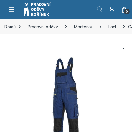
Přeskočit na navigaci
Přeskočit na obsah
0
Domů
Pracovní oděvy
Montérky
Lacl
C
🔍