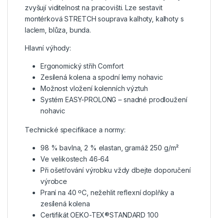
zvyšují viditelnost na pracovišti. Lze sestavit
montérková STRETCH souprava kalhoty, kalhoty s
laclem, blůza, bunda.
Hlavní výhody:
Ergonomický střih Comfort
Zesílená kolena a spodní lemy nohavic
Možnost vložení kolenních výztuh
Systém EASY-PROLONG – snadné prodloužení
nohavic
Technické specifikace a normy:
98 % bavlna, 2 % elastan, gramáž 250 g/m²
Ve velikostech 46-64
Při ošetřování výrobku vždy dbejte doporučení
výrobce
Praní na 40 ºC, nežehlit reflexní doplňky a
zesílená kolena
Certifikát OEKO-TEX®STANDARD 100