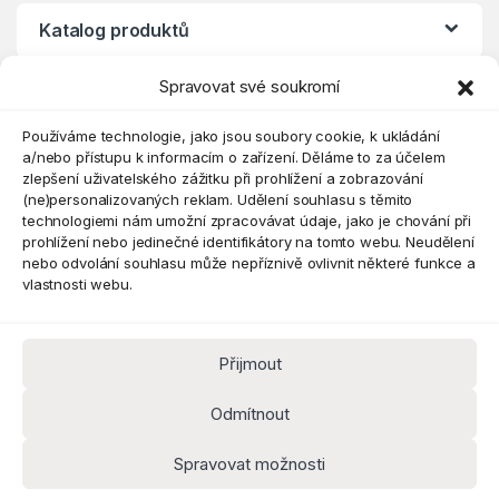
Katalog produktů
Spravovat své soukromí
Eshop
Používáme technologie, jako jsou soubory cookie, k ukládání
a/nebo přístupu k informacím o zařízení. Děláme to za účelem
zlepšení uživatelského zážitku při prohlížení a zobrazování
(ne)personalizovaných reklam. Udělení souhlasu s těmito
technologiemi nám umožní zpracovávat údaje, jako je chování při
prohlížení nebo jedinečné identifikátory na tomto webu. Neudělení
nebo odvolání souhlasu může nepříznivě ovlivnit některé funkce a
vlastnosti webu.
Přijmout
Máte dotaz? Kontaktujte nás
obchod@pokorine
Odmítnout
k.cz
Kancelář 8:30 - 16:00
Spravovat možnosti