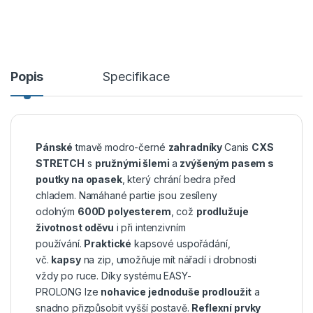
Popis
Specifikace
Pánské
tmavě modro-černé
zahradníky
Canis
CXS
S
TRETCH
s
pružnými šlemi
a
zvýšeným pasem s
poutky na opasek
, který chrání bedra před
chladem. Namáhané partie jsou zesíleny
odolným
600D polyesterem
, což
prodlužuje
životnost oděvu
i při intenzivním
používání.
Praktické
kapsové uspořádání,
vč.
kapsy
na zip, umožňuje mít nářadí i drobnosti
vždy po ruce. Díky systému EASY-
PROLONG lze
nohavice jednoduše prodloužit
a
snadno přizpůsobit vyšší postavě.
Reflexní prvky