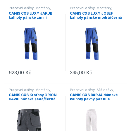
Pracovní oděvy
,
Montérky
,
Pracovní oděvy
,
Montérky
,
Kalhoty
,
Výprodej
Kalhoty
CANIS CXS LUXY JAKUB
CANIS CXS LUXY JOSEF
kalhoty pánské zimní
kalhoty pánské modrá/černá
modrá/černá
623,00
Kč
335,00
Kč
Tento produkt má více variant. Možnosti lze vybrat na stránce p
Tento produkt má více variant. 
Pracovní oděvy
,
Montérky
,
Pracovní oděvy
,
Bílé oděvy
,
Kraťasy
Kalhoty
CANIS CXS Kraťasy ORION
CANIS CXS DARJA dámské
DAVID pánské šedá/černá
kalhoty pevný pas bílé