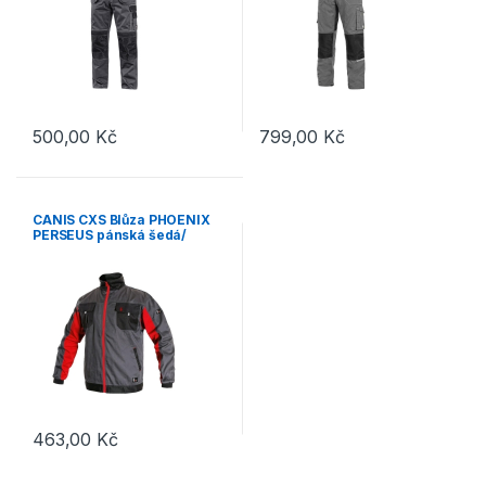
500,00
Kč
799,00
Kč
Tento produkt má více variant. Možnosti lze vybrat na stránce p
Tento produkt má více variant. 
CANIS CXS Blůza PHOENIX
PERSEUS pánská šedá/
červená – 50
463,00
Kč