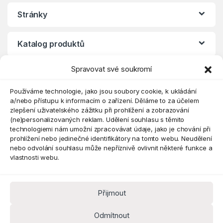
Stránky
Katalog produktů
Spravovat své soukromí
Eshop
Používáme technologie, jako jsou soubory cookie, k ukládání
a/nebo přístupu k informacím o zařízení. Děláme to za účelem
zlepšení uživatelského zážitku při prohlížení a zobrazování
(ne)personalizovaných reklam. Udělení souhlasu s těmito
technologiemi nám umožní zpracovávat údaje, jako je chování při
prohlížení nebo jedinečné identifikátory na tomto webu. Neudělení
nebo odvolání souhlasu může nepříznivě ovlivnit některé funkce a
vlastnosti webu.
Přijmout
Máte dotaz? Kontaktujte nás
obchod@pokorine
Odmítnout
k.cz