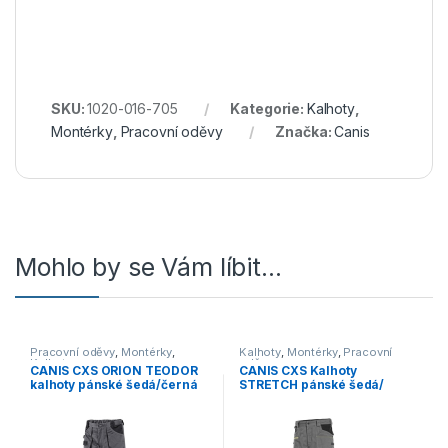
SKU:
1020-016-705
Kategorie:
Kalhoty
,
Montérky
,
Pracovní oděvy
Značka:
Canis
Mohlo by se Vám líbit…
Pracovní oděvy
,
Montérky
,
Kalhoty
,
Montérky
,
Pracovní
Kalhoty
oděvy
CANIS CXS ORION TEODOR
CANIS CXS Kalhoty
kalhoty pánské šedá/černá
STRETCH pánské šedá/
černé