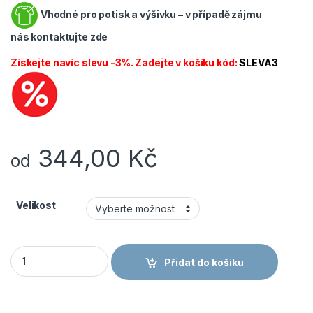
Vhodné pro potisk a výšivku – v případě zájmu
nás
kontaktujte zde
Získejte navíc slevu -3%. Zadejte v košíku kód:
SLEVA3
344,00
Kč
od
Velikost
CANIS CXS Kalhoty PHOENIX CEFEUS pánské šedá/červená m
Přidat do košíku