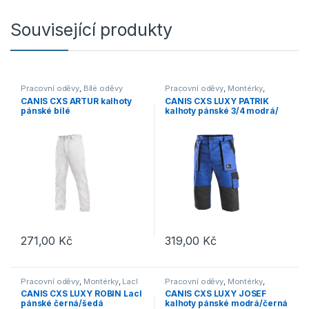
Související produkty
Pracovní oděvy
,
Bílé oděvy
Pracovní oděvy
,
Montérky
,
Kraťasy
CANIS CXS ARTUR kalhoty
CANIS CXS LUXY PATRIK
pánské bílé
kalhoty pánské 3/4 modrá/
černá
271,00
Kč
319,00
Kč
Tento produkt má více variant. Možnosti lze vybrat na stránce p
Tento produkt má více variant. 
Pracovní oděvy
,
Montérky
,
Lacl
Pracovní oděvy
,
Montérky
,
Kalhoty
CANIS CXS LUXY ROBIN Lacl
CANIS CXS LUXY JOSEF
pánské černá/šedá
kalhoty pánské modrá/černá