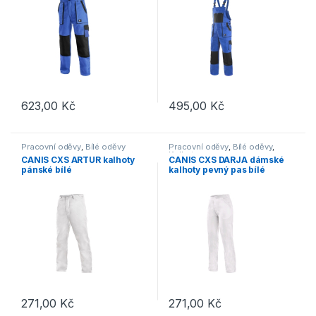
623,00
Kč
495,00
Kč
Tento produkt má více variant. Možnosti lze vybrat na stránce p
Tento produkt má více variant. 
Pracovní oděvy
,
Bílé oděvy
Pracovní oděvy
,
Bílé oděvy
,
Kalhoty
CANIS CXS ARTUR kalhoty
CANIS CXS DARJA dámské
pánské bílé
kalhoty pevný pas bílé
271,00
Kč
271,00
Kč
Tento produkt má více variant. Možnosti lze vybrat na stránce p
Tento produkt má více variant. 