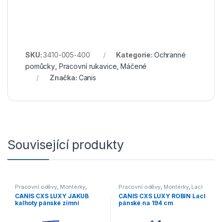
SKU:
3410-005-400
Kategorie:
Ochranné
pomůcky
,
Pracovní rukavice
,
Máčené
Značka:
Canis
Související produkty
Pracovní oděvy
,
Montérky
,
Pracovní oděvy
,
Montérky
,
Lacl
Kalhoty
,
Výprodej
CANIS CXS LUXY JAKUB
CANIS CXS LUXY ROBIN Lacl
kalhoty pánské zimní
pánské na 194 cm
modrá/černá
prodloužené modrá/černá