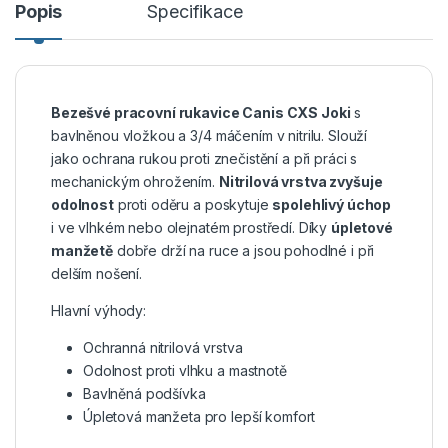
Popis
Specifikace
Bezešvé pracovní rukavice C
anis C
XS Joki
s
bavlněnou vložkou a 3/4 máčením v nitrilu. Slouží
jako ochrana rukou proti znečistění a při práci s
mechanickým ohrožením.
Nitrilová vrstva zvyšuje
odolnost
proti oděru a poskytuje
spolehlivý úchop
i ve vlhkém nebo olejnatém prostředí. Díky
úpletové
manžetě
dobře drží na ruce a jsou pohodlné i při
delším nošení.
Hlavní výhody:
Ochranná nitrilová vrstva
Odolnost proti vlhku a mastnotě
Bavlněná podšívka
Úpletová manžeta pro lepší komfort