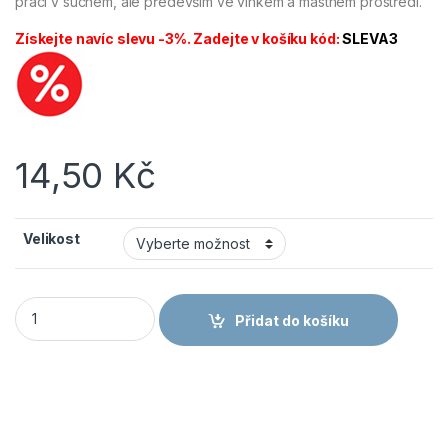
práci v suchém, ale především ve vlhkém a mastném prostředí.
Získejte navíc slevu -3%. Zadejte v košíku kód:
SLEVA3
14,50
Kč
Velikost
CANIS CXS JOKI - Pracovní rukavice máčené v nitrilu modré 
Přidat do košíku