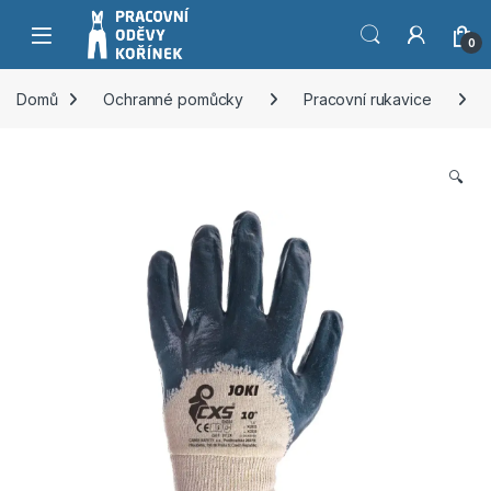
Přeskočit na navigaci
Přeskočit na obsah
0
Domů
Ochranné pomůcky
Pracovní rukavice
🔍