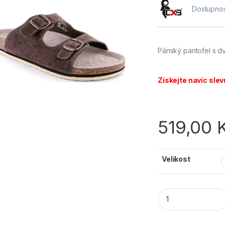
Dostupnos
Pánský pantofel s dv
Získejte navíc slev
519,00
Velikost
CANIS CXS CORK ZE