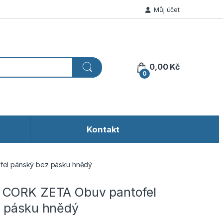
Můj účet
0,00
Kč
0
Kontakt
el pánský bez pásku hnědý
 CORK ZETA Obuv pantofel
 pásku hnědý