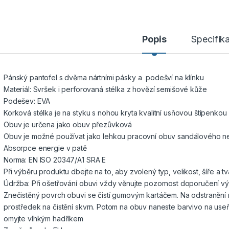
Popis
Specifik
Pánský pantofel s dvěma nártními pásky a podešví na klínku
Materiál: Svršek i perforovaná stélka z hovězí semišové kůže
Podešev: EVA
Korková stélka je na styku s nohou kryta kvalitní usňovou štípenkou
Obuv je určena jako obuv přezůvková
Obuv je možné používat jako lehkou pracovní obuv sandálového ne
Absorpce energie v patě
Norma: EN ISO 20347/A1 SRA E
Při výběru produktu dbejte na to, aby zvolený typ, velikost, šíře a 
Údržba: Při ošetřování obuvi vždy věnujte pozornost doporučení v
Znečistěný povrch obuvi se čistí gumovým kartáčem. Na odstranění
prostředek na čistění skvrn. Potom na obuv naneste barvivo na use
omyjte vlhkým hadříkem