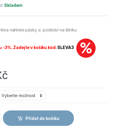
t:
Skladem
ěma nártními pásky a podešví na klínku.
u -3%. Zadejte v košíku kód:
SLEVA3
Kč
TA Obuv pantofel pánský bez pásku hnědý množství
Přidat do košíku