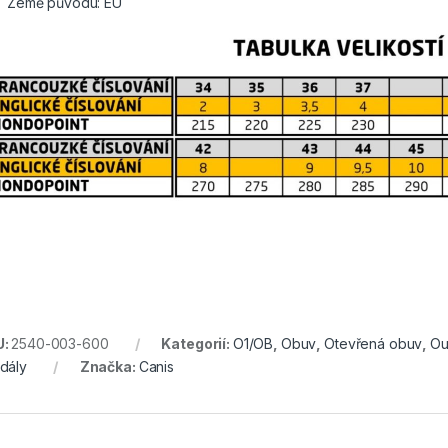
Země původu: EU
U:
2540-003-600
Kategorií:
O1/OB
,
Obuv
,
Otevřená obuv
,
Ou
dály
Značka:
Canis