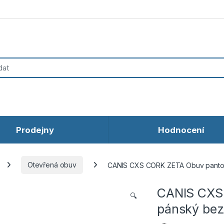
Prodejny
Hodnocení
Otevřená obuv
CANIS CXS CORK ZETA Obuv pantof
CANIS CXS
🔍
pánský bez