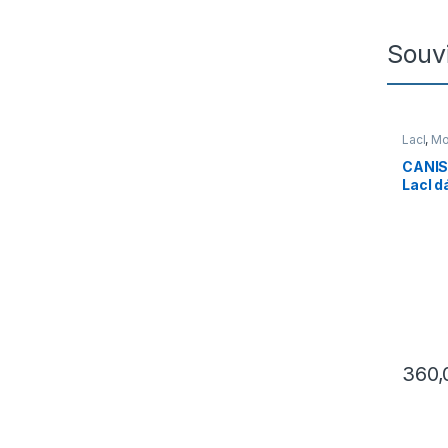
Souvi
Lacl
,
Mo
CANIS
Lacl 
modrá
360
Tento p