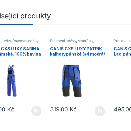
sející produkty
ntérky
,
Pracovní oděvy
Pracovní oděvy
,
Montérky
,
Pracovní 
Kraťasy
 CXS LUXY SABINA
CANIS CXS LUXY PATRIK
CANIS 
dámské, 100% bavlna
kalhoty pánské 3/4 modrá/
Lacl pá
/černá
černá
prodlou
,00
Kč
319,00
Kč
495,0
rodukt má více variant. Možnosti lze vybrat na stránce produktu
Tento produkt má více variant. Možnosti lz
Tento pro