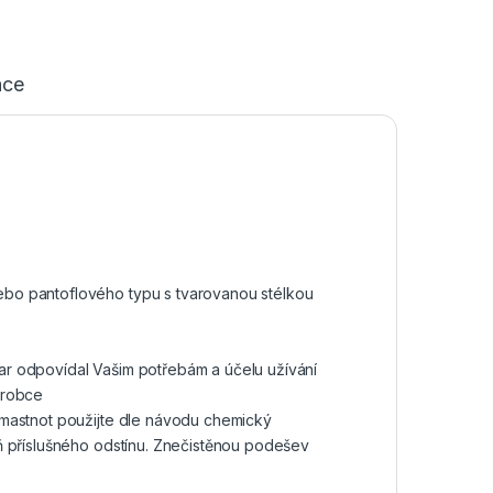
ace
bo pantoflového typu s tvarovanou stélkou
tvar odpovídal Vašim potřebám a účelu užívání
ýrobce
 mastnot použijte dle návodu chemický
ň příslušného odstínu. Znečistěnou podešev