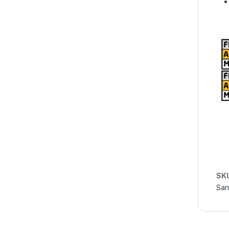
SK
San