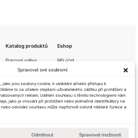
Katalog produktů
Eshop
Pracovní oděvy
Můj účet
Pracovní obuv
Pokladna
Spravovat své soukromí
Ochranné pomůcky
Košík
 jako jsou soubory cookie, k ukládání a/nebo přístupu k
Outdoor a volný čas
GDPR
Děláme to za účelem zlepšení uživatelského zážitku při prohlížení a
Doplňky
Obchodní podmínky
nalizovaných reklam. Udělení souhlasu s těmito technologiemi nám
e, jako je chování při prohlížení nebo jedinečné identifikátory na
Vrácení zboží a
nebo odvolání souhlasu může nepříznivě ovlivnit některé funkce a
reklamace
Zásady cookies (EU)
Odmítnout
Spravovat možnosti