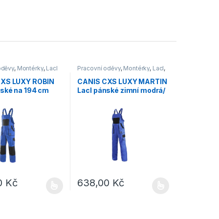
oděvy
,
Montérky
,
Lacl
Pracovní oděvy
,
Montérky
,
Lacl
,
Výprodej
CXS LUXY ROBIN
CANIS CXS LUXY MARTIN
nské na 194 cm
Lacl pánské zimní modrá/
žené modrá/černá
černá
0
Kč
638,00
Kč
e vybrat na stránce produktu
dukt má více variant. Možnosti lze vybrat na stránce produktu
Tento produkt má více variant. Možnosti lze