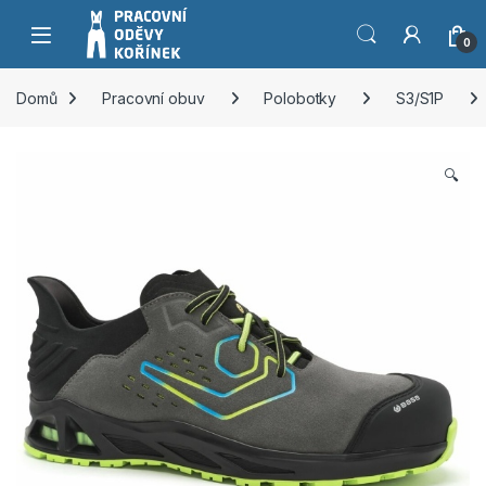
Přeskočit na navigaci
Přeskočit na obsah
0
Domů
Pracovní obuv
Polobotky
S3/S1P
🔍