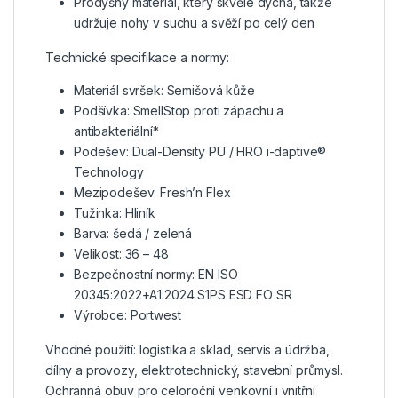
Prodyšný materiál, který skvěle dýchá, takže
udržuje nohy v suchu a svěží po celý den
Technické specifikace a normy:
Materiál svršek: Semišová kůže
Podšívka: SmellStop proti zápachu a
antibakteriální*
Podešev: Dual-Density PU / HRO i-daptive®
Technology
Mezipodešev: Fresh’n Flex
Tužinka: Hliník
Barva: šedá / zelená
Velikost: 36 – 48
Bezpečnostní normy: EN ISO
20345:2022+A1:2024 S1PS ESD FO SR
Výrobce: Portwest
Vhodné použití: logistika a sklad, servis a údržba,
dílny a provozy, elektrotechnický, stavební průmysl.
Ochranná obuv pro celoroční venkovní i vnitřní