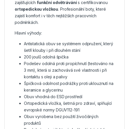
zajišťujících
funkční odvětrávání
s certifikovanou
ortopedickou vložkou
. Profesionální boty, které
zajistí komfort i v těch nejtěžších pracovních
podmínkách.
Hlavní výhody:
Antistatická obuv se systémem odpružení, který
šetří klouby i při dlouhém stání
200 joulů odolná špička
Podešev odolná proti propíchnutí (testováno na
3 mm), která si zachovává své vlastnosti i při
kontaktu s oleji a palivy
Špičková odolnost podrážky proti uklouznutí na
keramice a glycerinu
Obuv vhodná do ESD prostředí
Ortopedická vložka, šetrná pro zdraví, splňující
evropské normy DGUV112-191
Obuv vyrobena bez použití živočišných
produktů