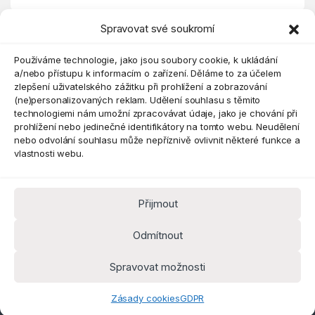
Spravovat své soukromí
Eshop
Používáme technologie, jako jsou soubory cookie, k ukládání
a/nebo přístupu k informacím o zařízení. Děláme to za účelem
zlepšení uživatelského zážitku při prohlížení a zobrazování
(ne)personalizovaných reklam. Udělení souhlasu s těmito
technologiemi nám umožní zpracovávat údaje, jako je chování při
prohlížení nebo jedinečné identifikátory na tomto webu. Neudělení
nebo odvolání souhlasu může nepříznivě ovlivnit některé funkce a
vlastnosti webu.
Přijmout
Máte dotaz? Kontaktujte nás
obchod@pokorine
Odmítnout
k.cz
Kancelář 8:30 - 16:00
Spravovat možnosti
Zásady cookies
GDPR