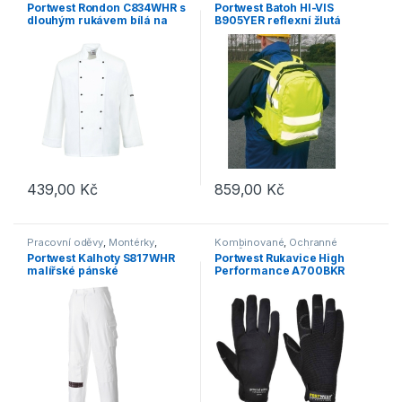
Pracovní oděvy
volný čas
Portwest Rondon C834WHR s
Portwest Batoh HI-VIS
dlouhým rukávem bílá na
B905YER reflexní žlutá
knoflíky
439,00
Kč
859,00
Kč
Tento produkt má více variant. Možnosti lze vybrat na stránce p
Pracovní oděvy
,
Montérky
,
Kombinované
,
Ochranné
Kalhoty
pomůcky
,
Pracovní rukavice
Portwest Kalhoty S817WHR
Portwest Rukavice High
malířské pánské
Performance A700BKR
černá