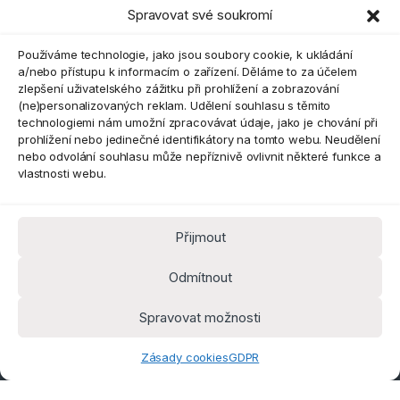
Spravovat své soukromí
Eshop
Používáme technologie, jako jsou soubory cookie, k ukládání
a/nebo přístupu k informacím o zařízení. Děláme to za účelem
zlepšení uživatelského zážitku při prohlížení a zobrazování
(ne)personalizovaných reklam. Udělení souhlasu s těmito
technologiemi nám umožní zpracovávat údaje, jako je chování při
prohlížení nebo jedinečné identifikátory na tomto webu. Neudělení
nebo odvolání souhlasu může nepříznivě ovlivnit některé funkce a
vlastnosti webu.
Přijmout
Máte dotaz? Kontaktujte nás
obchod@pokorine
Odmítnout
k.cz
Kancelář 8:30 - 16:00
Spravovat možnosti
Zásady cookies
GDPR