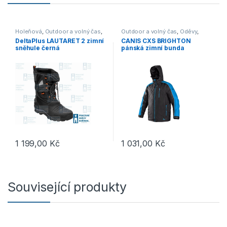
Holeňová
,
Outdoor a volný čas
,
Outdoor a volný čas
,
Oděvy
,
Obuv
,
Vycházková
,
Výprodej
Bundy
DeltaPlus LAUTARET 2 zimní
CANIS CXS BRIGHTON
sněhule černá
pánská zimní bunda
černá/modrá
1 199,00
Kč
1 031,00
Kč
Tento produkt má více variant. Možnosti lze vybrat na stránce p
Tento produkt má více variant. 
Související produkty