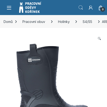
Přeskočit na navigaci
Přeskočit na obsah
0
Domů
Pracovní obuv
Holínky
S4/S5
AR
🔍