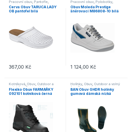
Pracovní obuv
,
Pantofle
,
Pracovní obuv
,
Polobotky
,
Outdoor a volný čas
,
Obuv
,
Outdoor a volný čas
,
Cerva Obuv TARUCA LADY
Obuv Moleda Prestige
Otevřená obuv
Vycházková
OB pantofel bílá
šněrovací M86808-10 bílá
367,00
Kč
1 124,00
Kč
Tento produkt má více variant. Možnosti lze vybrat na stránce p
Tento produkt má více variant. 
Kotníková
,
Obuv
,
Outdoor a
Holínky
,
Obuv
,
Outdoor a volný
volný čas
,
Pracovní obuv
,
čas
,
Pracovní obuv
Flexiko Obuv FARMÁŘKY
BAN Obuv GHDR holínky
Trekingová
,
Vycházková
092101 kotníková černá
gumová dámská nízká