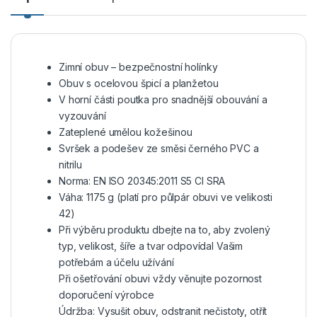
Zimní obuv – bezpečnostní holínky
Obuv s ocelovou špicí a planžetou
V horní části poutka pro snadnější obouvání a
vyzouvání
Zateplené umělou kožešinou
Svršek a podešev ze směsi černého PVC a
nitrilu
Norma: EN ISO 20345:2011 S5 CI SRA
Váha: 1175 g (platí pro půlpár obuvi ve velikosti
42)
Při výběru produktu dbejte na to, aby zvolený
typ, velikost, šíře a tvar odpovídal Vašim
potřebám a účelu užívání
Při ošetřování obuvi vždy věnujte pozornost
doporučení výrobce
Údržba: Vysušit obuv, odstranit nečistoty, otřít