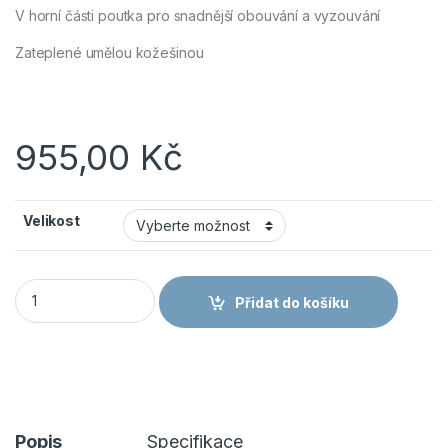
V horní části poutka pro snadnější obouvání a vyzouvání
Zateplené umělou kožešinou
955,00
Kč
Velikost
ARDON RIGGER S5 bezpečnostní holínky černá G3359 množst
Přidat do košíku
Popis
Specifikace