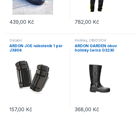
439,00
Kč
782,00
Kč
Tento produkt má více variant. Možnosti lze vybrat na stránce p
Tento produkt má více variant. 
Ostatní
Holínky
,
OB/O1/O4
ARDON JOE nákoleník 1 pár
ARDON GARDEN obuv
J3804
holínky černá G3230
157,00
Kč
368,00
Kč
Tento produkt má více variant. 