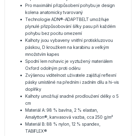
Pro maximální přizpůsobení pohybu je design
kolena anatomicky tvarovaný
Technologie ADN®-ADAPTBELT umožňuje
plynulé přizpůsobování šířky pasu při každém
pohybu bez pocitu omezemí
Kalhoty jsou vybaveny vnitřní protiskluzovou
páskou, D kroužkem na karabinu a velkým
množstvím kapes
Spodní lem nohavic je vyztužený materiálem
Oxford odolným proti oděru
Zvýšenou viditelnost uživatele zajišťují reflexní
pásky umístěné na předním i zadním dílu a hi-vis
doplňky
Kalhoty umožňují snadné prodloužení délky o 5
cm
Materiál A: 98 % bavlna, 2 % elastan,
Amalytton®, kanvasová vazba, cca 250 g/m²
Materiál B: 88 % nylon, 12 % spandex,
TABIFLEX®