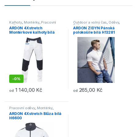
Kalhoty
,
Montérky
,
Pracovní
Outdoor a volný čas
,
Oděvy
,
oděvy
Trička
ARDON 4Xstretch
ARDON ZIDYN Pánská
Montérkové kalhoty bílá
polokošile bílá H13281
H6601
-
0%
1 140,00
Kč
265,00
Kč
od
od
Tento produkt má více variant. Možnosti lze vybrat na stránce p
Tento produkt má více variant. 
Pracovní oděvy
,
Montérky
,
Bundy
ARDON 4Xstretch Blůza bílá
H6600