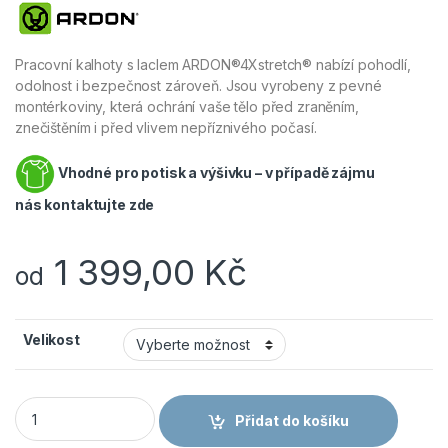
Pracovní kalhoty s laclem ARDON®4Xstretch® nabízí pohodlí,
odolnost i bezpečnost zároveň. Jsou vyrobeny z pevné
montérkoviny, která ochrání vaše tělo před zraněním,
znečištěním i před vlivem nepříznivého počasí.
Vhodné pro potisk a výšivku – v případě zájmu
nás
kontaktujte zde
1 399,00
Kč
od
Velikost
ARDON 4Xstretch Montérkové kalhoty s laclem bílá H6602 m
Přidat do košíku