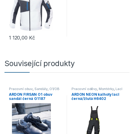
1 120,00
Kč
Tento produkt má více variant. Možnosti lze vybrat na stránce p
Související produkty
Pracovní obuv
,
Sandály
,
O1/OB
Pracovní oděvy
,
Montérky
,
Lacl
ARDON FIRSAN O1 obuv
ARDON NEON kalhoty lacl
sandál černá G1187
černá/žlutá H6402