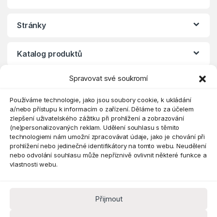
Stránky
Katalog produktů
Spravovat své soukromí
Eshop
Používáme technologie, jako jsou soubory cookie, k ukládání
a/nebo přístupu k informacím o zařízení. Děláme to za účelem
zlepšení uživatelského zážitku při prohlížení a zobrazování
(ne)personalizovaných reklam. Udělení souhlasu s těmito
technologiemi nám umožní zpracovávat údaje, jako je chování při
prohlížení nebo jedinečné identifikátory na tomto webu. Neudělení
nebo odvolání souhlasu může nepříznivě ovlivnit některé funkce a
vlastnosti webu.
Přijmout
Máte dotaz? Kontaktujte nás
obchod@pokorine