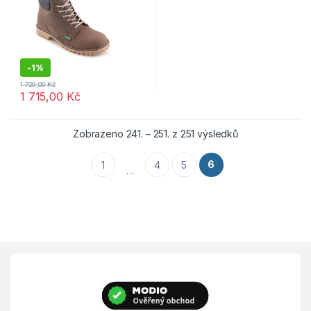
-
1%
1 729,00
Kč
1 715,00
Kč
Tento produkt má více variant. Možnosti lze vybrat na stránce p
Seřazeno podle 
Zobrazeno 241. – 251. z 251 výsledků
6
1
4
5
…