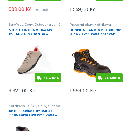
989,00
Kč
1 559,00
Kč
1 099,00
Kč
Tento produkt má více variant. Možnosti lze vybrat na stránce p
Tento produkt má více variant. 
Barefoot
,
Obuv
,
Outdoor a volný
Pracovní obuv
,
Kotníková
,
čas
,
Tenisky
,
Trekingová
S3/S1P
,
Outdoor a volný čas
,
NORTHFINDER VIBRAM®
BENNON FARMIS 2.0 S3S NM
Obuv
XSTREK EVO DANDA –
High – Kotníková pracovní
Dámské barefoot turistické
obuv S3S – hnědé farmářky
boty – béžové
ZDARMA
ZDARMA
3 320,00
Kč
1 599,00
Kč
Tento produkt má více variant. Možnosti lze vybrat na stránce p
Tento produkt má více variant. 
Kotníková
,
O1/O2
,
Obuv
,
Outdoor
a volný čas
,
Pracovní obuv
,
AKCE Flexiko 092050-C
Vycházková
,
Výprodej
Obuv Farmářky kotníková –
Čokoládová