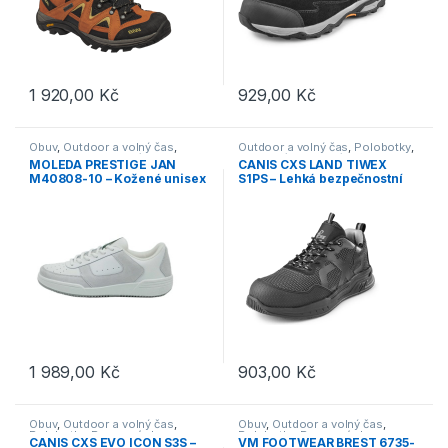
1 920,00
Kč
929,00
Kč
Tento produkt má více variant. Možnosti lze vybrat na stránce p
Tento produkt má více variant. 
Obuv
,
Outdoor a volný čas
,
Outdoor a volný čas
,
Polobotky
,
Polobotky
,
Pracovní obuv
,
Pracovní obuv
,
S3/S1P
,
Tenisky
MOLEDA PRESTIGE JAN
CANIS CXS LAND TIWEX
Tenisky
M40808-10 – Kožené unisex
S1PS – Lehká bezpečnostní
tenisky – bílé
polobotka bez kovu – černo-
šedá
1 989,00
Kč
903,00
Kč
Tento produkt má více variant. Možnosti lze vybrat na stránce p
Tento produkt má více variant. 
Obuv
,
Outdoor a volný čas
,
Obuv
,
Outdoor a volný čas
,
Polobotky
,
Pracovní obuv
,
Polobotky
,
Pracovní obuv
,
CANIS CXS EVO ICON S3S –
VM FOOTWEAR BREST 6735-
S3/S1P
,
Tenisky
Tenisky