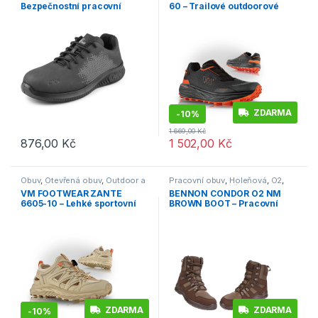
Bezpečnostní pracovní
60 – Trailové outdoorové
polobotky – černo-šedé
polobotky s membránou –
černé
ZDARMA
-
10%
1 669,00
Kč
876,00
Kč
1 502,00
Kč
Tento produkt má více variant. Možnosti lze vybrat na stránce p
Tento produkt má více variant. 
Obuv
,
Otevřená obuv
,
Outdoor a
Pracovní obuv
,
Holeňová
,
O2
,
volný čas
,
Pracovní obuv
,
Outdoor a volný čas
,
Obuv
,
VM FOOTWEAR ZANTE
BENNON CONDOR O2 NM
Sandály
,
Trekingová
Trekingová
6605-10 – Lehké sportovní
BROWN BOOT – Pracovní
sandály – béžové
obuv vysoká hnědá
ZDARMA
ZDARMA
-
10%