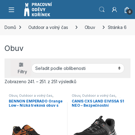
Přeskočit na navigaci
Přeskočit na obsah
0
Domů
Outdoor a volný čas
Obuv
Stránka 6
Obuv
Filtry
Seřazeno podle oblíbenosti
Zobrazeno 241. – 251. z 251 výsledků
Obuv
,
Outdoor a volný čas
,
Obuv
,
Outdoor a volný čas
,
Polobotky
,
Pracovní obuv
,
Pracovní obuv
,
S1
,
Trekingová
BENNON EMPERADO Orange
CANIS CXS LAND EIVISSA S1
Trekingová
Low – Nízká treková obuv s
NEO – Bezpečnostní
membránou REGI-TEX® –
polobotky S1 – černé
oranžová