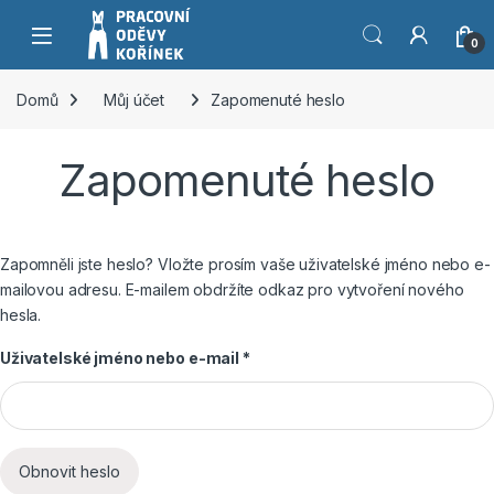
Přeskočit na navigaci
Přeskočit na obsah
0
Domů
Můj účet
Zapomenuté heslo
Zapomenuté heslo
Zapomněli jste heslo? Vložte prosím vaše uživatelské jméno nebo e-
mailovou adresu. E-mailem obdržíte odkaz pro vytvoření nového
hesla.
Povinné
Uživatelské jméno nebo e-mail
*
Obnovit heslo