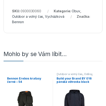
SKU:
0930030060
Kategorie:
Obuv
,
Outdoor a volný čas
,
Vycházková
Značka:
Bennon
Mohlo by se Vám líbit…
Outdoor a volný čas
,
Oděvy
,
Bundy
Bennon Erebos kraťasy
Build your Brand BY 016
černé – 54
pánská větrovka black