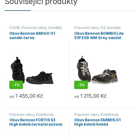
Související produkty
O1/OB
,
Pracovní obuv
,
Sandály
Pracovní obuv
,
S3
,
Sandály
Obuv Bennon AMIGO O1
Obuv Bennon BOMBIS Lite
sandál černá
S1P ESD NM Grey sandál
šedá
-
1%
-
1%
1 455,00
Kč
1 215,00
Kč
od
od
Tento produkt má více variant. Možnosti lze vybrat na stránce p
Tento produkt má více variant. 
Pracovní obuv
,
Kotníková
,
Pracovní obuv
,
Kotníková
,
S3/S1P
O1/O2
,
Outdoor a volný čas
,
Obuv Bennon FORTIS S3
Obuv Bennon FARMIS O1
Obuv
High kotník černá/oranžová
High kotník hnědá