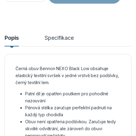
Popis
Specifikace
Černá obuv Bennon NEXO Black Low obsahuje
elastický textilní svršek v jedné vrstvě bez podšívky,
černý textilní lem.
Patní díl je opatřen poutkem pro pohodlné
nazouvání
Pěnová stélka zaručuje perfektní padnutí na
každý typ chodidla
Obuv není opatřena podšívkou. Zaručuje tedy
skvělé odvětrání, ale zároveň do obuvi
nepropustí nečistoty