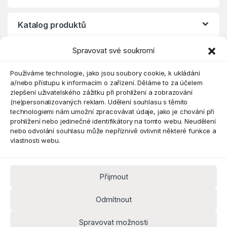
Katalog produktů
Spravovat své soukromí
Eshop
Používáme technologie, jako jsou soubory cookie, k ukládání
a/nebo přístupu k informacím o zařízení. Děláme to za účelem
zlepšení uživatelského zážitku při prohlížení a zobrazování
(ne)personalizovaných reklam. Udělení souhlasu s těmito
technologiemi nám umožní zpracovávat údaje, jako je chování při
prohlížení nebo jedinečné identifikátory na tomto webu. Neudělení
nebo odvolání souhlasu může nepříznivě ovlivnit některé funkce a
vlastnosti webu.
Přijmout
Máte dotaz? Kontaktujte nás
obchod@pokorine
Odmítnout
k.cz
Kancelář 8:30 - 16:00
Spravovat možnosti