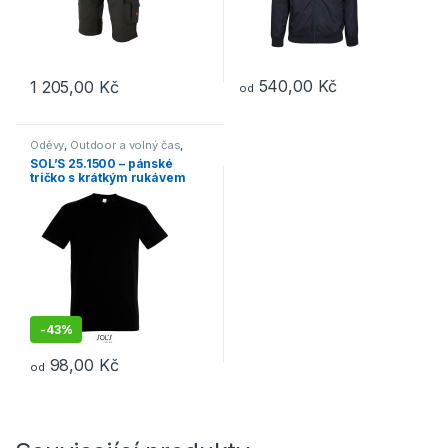
540,00
Kč
1 205,00
Kč
od
Tento produkt má více variant. 
Oděvy
,
Outdoor a volný čas
,
Trička
SOL’S 25.1500 – pánské
tričko s krátkým rukávem
černá
-
43%
98,00
Kč
od
Tento produkt má více variant. Možnosti lze vybrat na stránce p