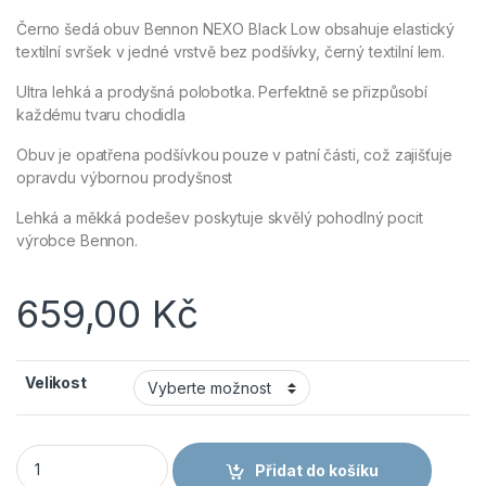
Černo šedá obuv Bennon NEXO Black Low obsahuje elastický
textilní svršek v jedné vrstvě bez podšívky, černý textilní lem.
Ultra lehká a prodyšná polobotka. Perfektně se přizpůsobí
každému tvaru chodidla
Obuv je opatřena podšívkou pouze v patní části, což zajišťuje
opravdu výbornou prodyšnost
Lehká a měkká podešev poskytuje skvělý pohodlný pocit
výrobce Bennon.
659,00
Kč
Velikost
Obuv Bennon NEXO Black Low množství
Přidat do košíku