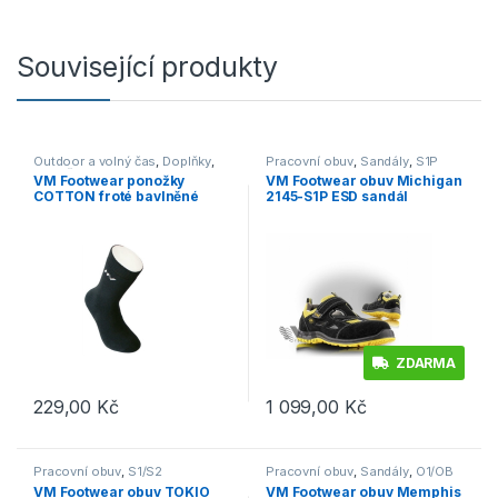
Související produkty
Outdoor a volný čas
,
Doplňky
,
Pracovní obuv
,
Sandály
,
S1P
Ponožky
VM Footwear ponožky
VM Footwear obuv Michigan
COTTON froté bavlněné
2145-S1P ESD sandál
8002 (3 páry)
ZDARMA
229,00
Kč
1 099,00
Kč
Tento produkt má více variant. Možnosti lze vybrat na stránce p
Tento produkt má více variant. 
Pracovní obuv
,
S1/S2
Pracovní obuv
,
Sandály
,
O1/OB
VM Footwear obuv TOKIO
VM Footwear obuv Memphis