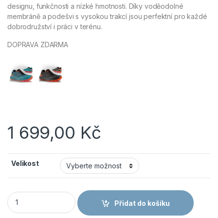
designu, funkčnosti a nízké hmotnosti. Díky voděodolné
membráně a podešvi s vysokou trakcí jsou perfektní pro každé
dobrodružství i práci v terénu.
DOPRAVA ZDARMA
1 699,00
Kč
Velikost
VM FOOTWEAR BREST 6735-12 - Trailové outdoorové polobot
Přidat do košíku