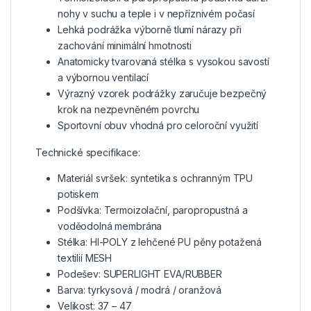
nohy v suchu a teple i v nepříznivém počasí
Lehká podrážka výborně tlumí nárazy při
zachování minimální hmotnosti
Anatomicky tvarovaná stélka s vysokou savostí
a výbornou ventilací
Výrazný vzorek podrážky zaručuje bezpečný
krok na nezpevněném povrchu
Sportovní obuv vhodná pro celoroční využití
Technické specifikace:
Materiál svršek: syntetika s ochranným TPU
potiskem
Podšívka: Termoizolační, paropropustná a
voděodolná membrána
Stélka: HI-POLY z lehčené PU pěny potažená
textilií MESH
Podešev: SUPERLIGHT EVA/RUBBER
Barva: tyrkysová / modrá / oranžová
Velikost: 37 – 47