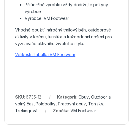
Při údržbě výrobku vždy dodržujte pokyny
výrobce
Výrobce: VM Footwear
Vhodné použití: náročný trailový běh, outdoorové
aktivity v terénu, turistika a každodenní nošení pro
vyznavače aktivního životního stylu.
Velikostní tabulka VM Footwear
SKU:
6735-12
Kategorií:
Obuv
,
Outdoor a
volný čas
,
Polobotky
,
Pracovní obuv
,
Tenisky
,
Trekingová
Značka:
VM Footwear