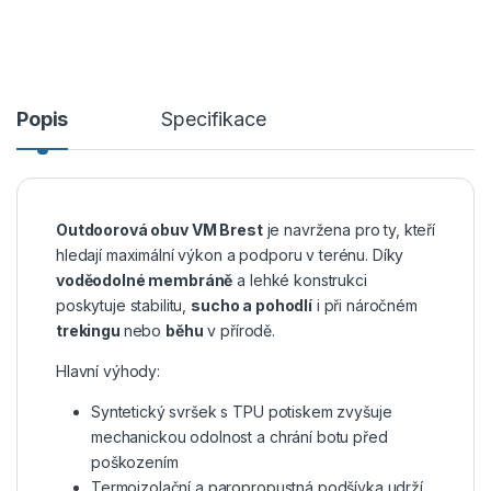
Popis
Specifikace
Outdoorová obuv VM Brest
je navržena pro ty, kteří
hledají maximální výkon a podporu v terénu. Díky
voděodolné membráně
a lehké konstrukci
poskytuje stabilitu,
sucho a pohodlí
i při náročném
trekingu
nebo
běhu
v přírodě.
Hlavní výhody:
Syntetický svršek s TPU potiskem zvyšuje
mechanickou odolnost a chrání botu před
poškozením
Termoizolační a paropropustná podšívka udrží