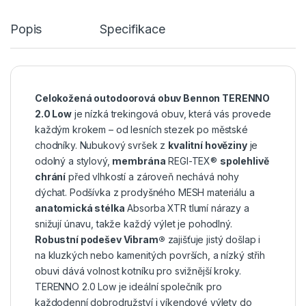
Popis
Specifikace
Celokožená outodoorová obuv Bennon TERENNO
2.0 Low
je nízká trekingová obuv, která vás provede
každým krokem – od lesních stezek po městské
chodníky. Nubukový svršek z
kvalitní hověziny
je
odolný a stylový,
membrána
REGI-TEX®
spolehlivě
chrání
před vlhkostí a zároveň nechává nohy
dýchat. Podšívka z prodyšného MESH materiálu a
anatomická stélka
Absorba XTR tlumí nárazy a
snižují únavu, takže každý výlet je pohodlný.
Robustní podešev Vibram®
zajišťuje jistý došlap i
na kluzkých nebo kamenitých površích, a nízký střih
obuvi dává volnost kotníku pro svižnější kroky.
TERENNO 2.0 Low je ideální společník pro
každodenní dobrodružství i víkendové výlety do