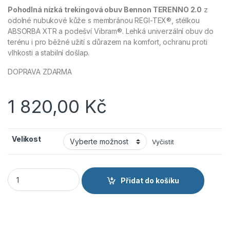
Pohodlná nízká trekingová obuv Bennon TERENNO 2.0
z
odolné nubukové kůže s membránou REGI-TEX®, stélkou
ABSORBA XTR a podešví Vibram®. Lehká univerzální obuv do
terénu i pro běžné užití s důrazem na komfort, ochranu proti
vlhkosti a stabilní došlap.
DOPRAVA ZDARMA
1 820,00
Kč
Velikost
Vyčistit
BENNON TERENNO 2.0 Low - Trekingová polobotka obuv hněd
Přidat do košíku