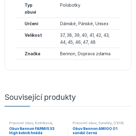
Typ
Polobotky
obuvi
Určení
Dámské, Pánské, Unisex
Velikost
37, 38, 39, 40, 41, 42, 43,
44, 45, 46, 47, 48
Značka
Bennon
,
Doprava zdarma
Související produkty
Pracovní obuv
,
Kotníková
,
Pracovní obuv
,
Sandály
,
O1/OB
S3/S1P
Obuv Bennon FARMIS S3
Obuv Bennon AMIGO O1
High kotník hnědá
sandál černá