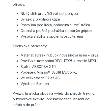
přírody.
Nízký střih pro větší volnost pohybu
Svršek z prvotřídní kůže
Prodyšná podšívka, pohodlná tlumící stélka
Odolná a pružná podrážka s dobrým gripem
Vysoká stabilita a spolehlivost v terénu
Technické parametry:
Materiál: svršek nubuck hovězinová useň + pryž
Podšívka: membrána REGI-TEX® + textilie MESH
Stélka: ABSORBA XTR
Podešev: Vibram® S3018 EVA/pryž
Ve velikostech 37 až 48
Výrobce: Bennon
Využití: turistická obuv na výlety do přírody, treking,
outdoorové aktivity i pro každodenní nošení do
města a do práce.