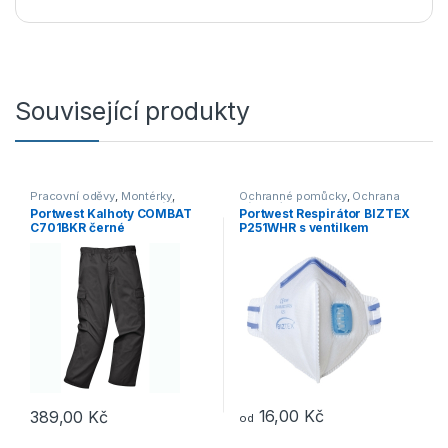
Související produkty
Pracovní oděvy
,
Montérky
,
Ochranné pomůcky
,
Ochrana
Kalhoty
,
Outdoor a volný čas
,
dýchacích cest
Portwest Kalhoty COMBAT
Portwest Respirátor BIZTEX
Oděvy
,
Kalhoty
C701BKR černé
P251WHR s ventilkem
skládací
16,00
Kč
389,00
Kč
od
Tento produkt má více variant. Možnosti lze vybrat na stránce p
Tento produkt má více variant. 