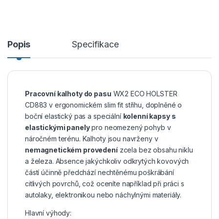
Popis
Specifikace
Pracovní kalhoty do pasu
WX2 ECO HOLSTER
CD883 v ergonomickém slim fit střihu, doplněné o
boční elastický pas a speciální
kolenní kapsy s
elastickými panely
pro neomezený pohyb v
náročném terénu. Kalhoty jsou navrženy v
nemagnetickém provedení
zcela bez obsahu niklu
a železa. Absence jakýchkoliv odkrytých kovových
částí účinně předchází nechtěnému poškrábání
citlivých povrchů, což oceníte například při práci s
autolaky, elektronikou nebo náchylnými materiály.
Hlavní výhody: