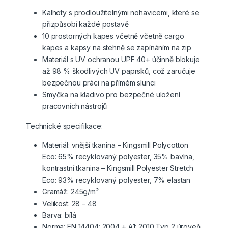
Kalhoty s prodloužitelnými nohavicemi, které se
přizpůsobí každé postavě
10 prostorných kapes včetně včetně cargo
kapes a kapsy na stehně se zapínáním na zip
Materiál s UV ochranou UPF 40+ účinně blokuje
až 98 % škodlivých UV paprsků, což zaručuje
bezpečnou práci na přímém slunci
Smyčka na kladivo pro bezpečné uložení
pracovních nástrojů
Technické specifikace:
Materiál: vnější tkanina – Kingsmill Polycotton
Eco: 65% recyklovaný polyester, 35% bavlna,
kontrastní tkanina – Kingsmill Polyester Stretch
Eco: 93% recyklovaný polyester, 7% elastan
Gramáž: 245g/m²
Velikost: 28 – 48
Barva: bílá
Norma: EN 14404: 2004 + A1: 2010 Typ 2 úroveň