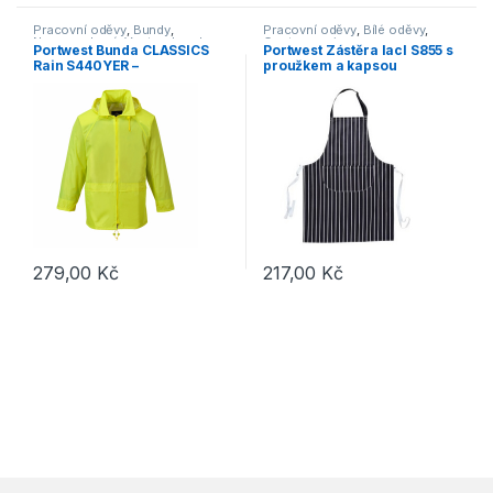
Pracovní oděvy
,
Bundy
,
Pracovní oděvy
,
Bílé oděvy
,
Nepromokavé
,
Vesty a bundy
,
Gastronomie
Portwest Bunda CLASSICS
Portwest Zástěra lacl S855 s
Outdoor a volný čas
,
Oděvy
,
Rain S440YER –
proužkem a kapsou
Bundy
nepromokavá bunda do
deště žlutá
279,00
Kč
217,00
Kč
Tento produkt má více variant. Možnosti lze vybrat na stránce p
Tento produkt má více variant. 