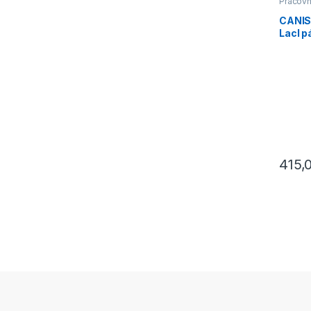
Pracovn
CANIS
Lacl 
415,
Tento p