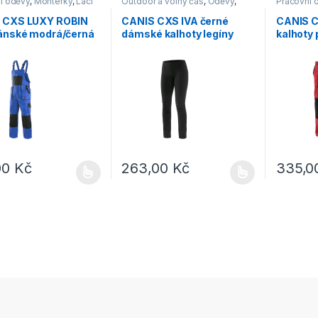
í oděvy
,
Montérky
,
Lacl
Outdoor a volný čas
,
Oděvy
,
Pracovní 
Kalhoty
Kalhoty
 CXS LUXY ROBIN
CANIS CXS IVA černé
CANIS 
pánské modrá/černá
dámské kalhoty legíny
kalhoty
černá
červená
00
Kč
263,00
Kč
335,
rodukt má více variant. Možnosti lze vybrat na stránce produktu
Tento produkt má více variant. Možnosti lz
Tento pro