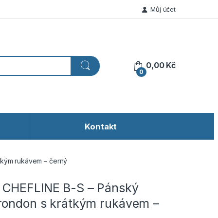
Můj účet
0,00
Kč
0
Kontakt
tkým rukávem – černý
 CHEFLINE B-S – Pánský
rondon s krátkým rukávem –