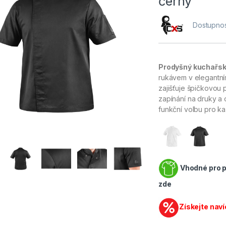
černý
Dostupnos
Prodyšný kuchařs
rukávem v elegantním
zajišťuje špičkovou 
zapínání na druky a 
funkční volbu pro k
Vhodné pro po
zde
Získejte naví