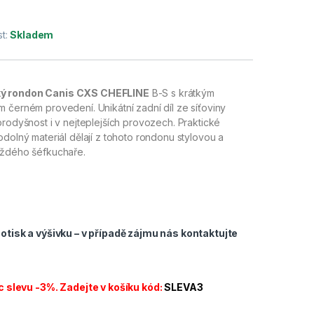
t:
Skladem
ký rondon Canis CXS CHEFLINE
B-S s krátkým
 černém provedení. Unikátní zadní díl ze síťoviny
prodyšnost i v nejteplejších provozech. Praktické
odolný materiál dělají z tohoto rondonu stylovou a
aždého šéfkuchaře.
tisk a výšivku – v případě zájmu nás
kontaktujte
c slevu -3%. Zadejte v košíku kód:
SLEVA3