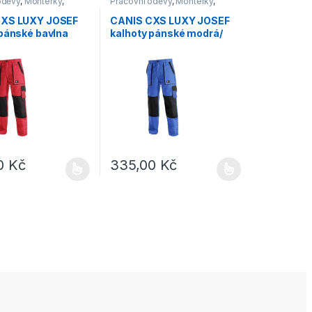
oděvy
,
Montérky
,
Pracovní oděvy
,
Montérky
,
Kalhoty
CXS LUXY JOSEF
CANIS CXS LUXY JOSEF
 pánské bavlna
kalhoty pánské modrá/
/černá
černá
00
Kč
335,00
Kč
e vybrat na stránce produktu
dukt má více variant. Možnosti lze vybrat na stránce produktu
Tento produkt má více variant. Možnosti lze