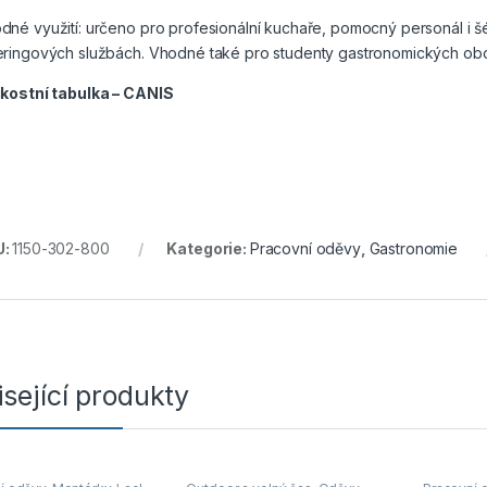
dné využití: určeno pro profesionální kuchaře, pomocný personál i š
eringových službách. Vhodné také pro studenty gastronomických obo
ikostní tabulka – CANIS
U:
1150-302-800
Kategorie:
Pracovní oděvy
,
Gastronomie
sející produkty