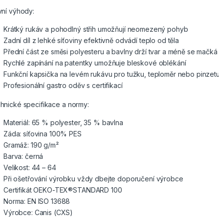
vní výhody:
Krátký rukáv a pohodlný střih umožňují neomezený pohyb
Zadní díl z lehké síťoviny efektivně odvádí teplo od těla
Přední část ze směsi polyesteru a bavlny drží tvar a méně se mačká
Rychlé zapínání na patentky umožňuje bleskové oblékání
Funkční kapsička na levém rukávu pro tužku, teploměr nebo pinzet
Profesionální gastro oděv s certifikací
hnické specifikace a normy:
Materiál: 65 % polyester, 35 % bavlna
Záda: síťovina 100% PES
Gramáž: 190 g/m²
Barva: černá
Velikost: 44 – 64
Při ošetřování výrobku vždy dbejte doporučení výrobce
Certifikát OEKO-TEX®STANDARD 100
Norma: EN ISO 13688
Výrobce: Canis (CXS)