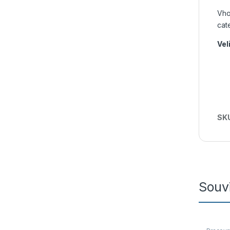
Vho
cat
Vel
SK
Souvi