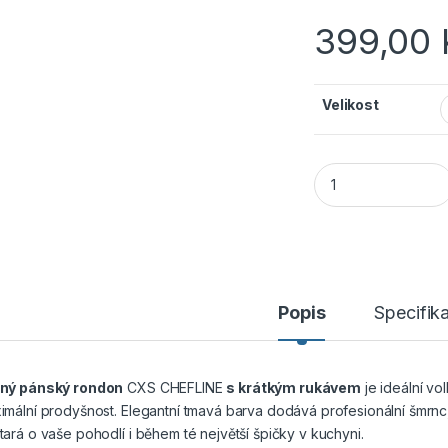
399,00
Velikost
CANIS CXS CHEFLIN
Popis
Specifik
ný pánský rondon
CXS CHEFLINE
s krátkým rukávem
je ideální vo
imální prodyšnost. Elegantní tmavá barva dodává profesionální šmrnc
tará o vaše pohodlí i během té největší špičky v kuchyni.