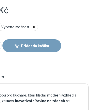
Kč
E B-S - Pánský kuchařský rondon s krátkým rukávem - černý m
Přidat do košíku
ace
lbou pro kuchaře, kteří hledají
moderní vzhled
a
, zatímco
inovativní síťovina na zádech
se