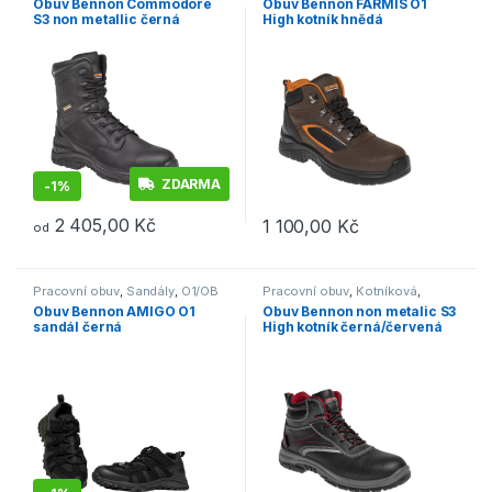
Obuv Bennon Commodore
Obuv Bennon FARMIS O1
Obuv
S3 non metallic černá
High kotník hnědá
ZDARMA
-
1%
2 405,00
Kč
1 100,00
Kč
od
Tento produkt má více variant. Možnosti lze vybrat na stránce p
Tento produkt má více variant. 
Pracovní obuv
,
Sandály
,
O1/OB
Pracovní obuv
,
Kotníková
,
S3/S1P
Obuv Bennon AMIGO O1
Obuv Bennon non metalic S3
sandál černá
High kotník černá/červená