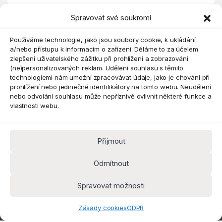
Spravovat své soukromí
Eshop
Používáme technologie, jako jsou soubory cookie, k ukládání
a/nebo přístupu k informacím o zařízení. Děláme to za účelem
zlepšení uživatelského zážitku při prohlížení a zobrazování
(ne)personalizovaných reklam. Udělení souhlasu s těmito
technologiemi nám umožní zpracovávat údaje, jako je chování při
prohlížení nebo jedinečné identifikátory na tomto webu. Neudělení
nebo odvolání souhlasu může nepříznivě ovlivnit některé funkce a
vlastnosti webu.
Přijmout
Máte dotaz? Kontaktujte nás
obchod@pokorine
Odmítnout
k.cz
Kancelář 8:30 - 16:00
Spravovat možnosti
Zásady cookies
GDPR