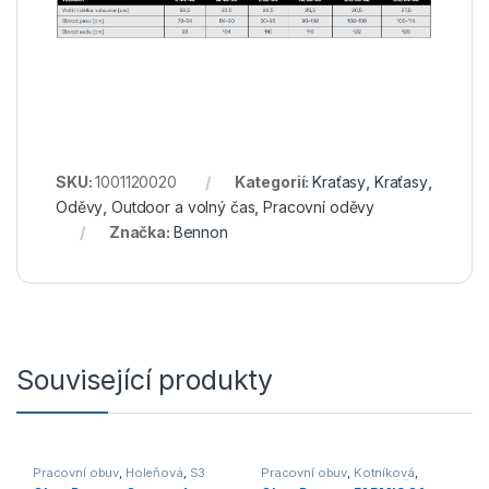
SKU:
1001120020
Kategorií:
Kraťasy
,
Kraťasy
,
Oděvy
,
Outdoor a volný čas
,
Pracovní oděvy
Značka:
Bennon
Související produkty
Pracovní obuv
,
Holeňová
,
S3
Pracovní obuv
,
Kotníková
,
O1/O2
,
Outdoor a volný čas
,